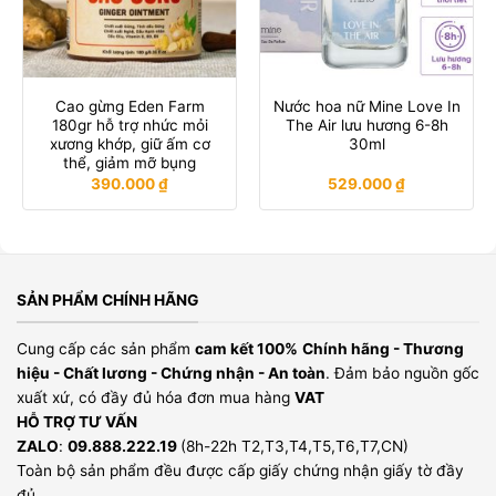
Cao gừng Eden Farm
Nước hoa nữ Mine Love In
180gr hỗ trợ nhức mỏi
The Air lưu hương 6-8h
xương khớp, giữ ấm cơ
30ml
thể, giảm mỡ bụng
390.000
₫
529.000
₫
SẢN PHẨM CHÍNH HÃNG
Cung cấp các sản phẩm
cam kết 100%
Chính hãng - Thương
hiệu - Chất lương - Chứng nhận - An toàn
. Đảm bảo nguồn gốc
xuất xứ, có đầy đủ hóa đơn mua hàng
VAT
HỖ TRỢ TƯ VẤN
ZALO
:
09.888.222.19
(8h-22h T2,T3,T4,T5,T6,T7,CN)
Toàn bộ sản phẩm đều được cấp giấy chứng nhận giấy tờ đầy
đủ