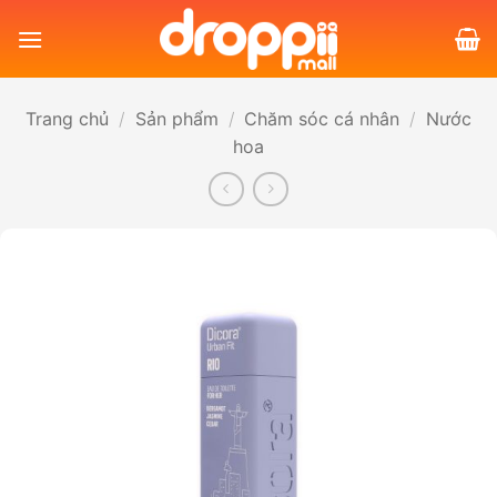
Bỏ
qua
nội
dung
Trang chủ
/
Sản phẩm
/
Chăm sóc cá nhân
/
Nước
hoa