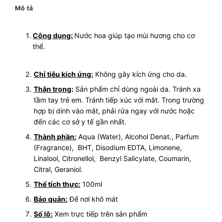
Mô tả
Công dụng:
Nước hoa giúp tạo mùi hương cho cơ
thể.
Chỉ tiêu kích ứng:
Không gây kích ứng cho da.
Thận trọng
:
Sản phẩm chỉ dùng ngoài da. Tránh xa
tầm tay trẻ em. Tránh tiếp xúc với mắt. Trong trường
hợp bị dính vào mắt, phải rửa ngay với nước hoặc
đến các cơ sở y tế gần nhất.
Thành phần:
Aqua (Water), Alcohol Denat., Parfum
(Fragrance), BHT, Disodium EDTA, Limonene,
Linalool, Citronellol, Benzyl Salicylate, Coumarin,
Citral, Geraniol.
Thể tích thực:
100ml
Bảo quản:
Để nơi khô mát
Số lô:
Xem trực tiếp trên sản phẩm