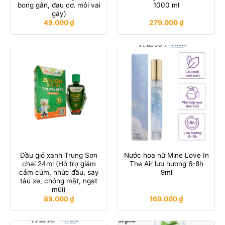
bong gân, đau cơ, mỏi vai
1000 ml
gáy)
49.000
₫
279.000
₫
Dầu gió xanh Trung Sơn
Nước hoa nữ Mine Love In
chai 24ml (Hỗ trợ giảm
The Air lưu hương 6-8h
cảm cúm, nhức đầu, say
9ml
tàu xe, chóng mặt, ngạt
mũi)
89.000
₫
169.000
₫