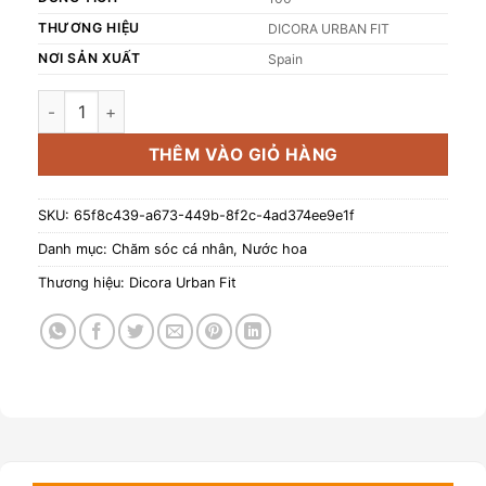
THƯƠNG HIỆU
DICORA URBAN FIT
NƠI SẢN XUẤT
Spain
Nước hoa Dicora Urban Fit Rio 100ml số lượng
THÊM VÀO GIỎ HÀNG
SKU:
65f8c439-a673-449b-8f2c-4ad374ee9e1f
Danh mục:
Chăm sóc cá nhân
,
Nước hoa
Thương hiệu:
Dicora Urban Fit