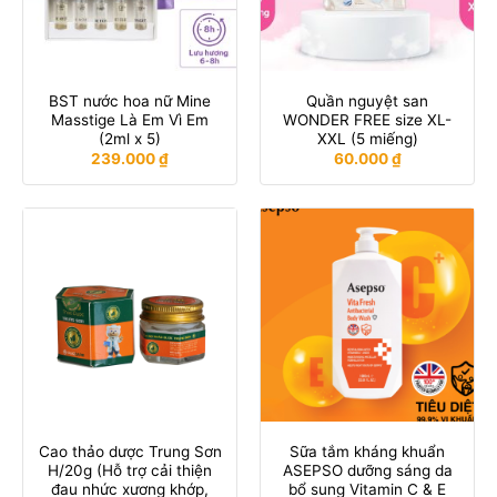
BST nước hoa nữ Mine
Quần nguyệt san
Masstige Là Em Vì Em
WONDER FREE size XL-
(2ml x 5)
XXL (5 miếng)
239.000
₫
60.000
₫
Cao thảo dược Trung Sơn
Sữa tắm kháng khuẩn
H/20g (Hỗ trợ cải thiện
ASEPSO dưỡng sáng da
đau nhức xương khớp,
bổ sung Vitamin C & E