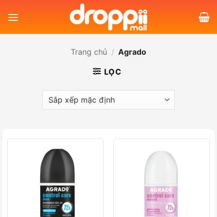
Bỏ
qua
nội
dung
Trang chủ
/
Agrado
LỌC