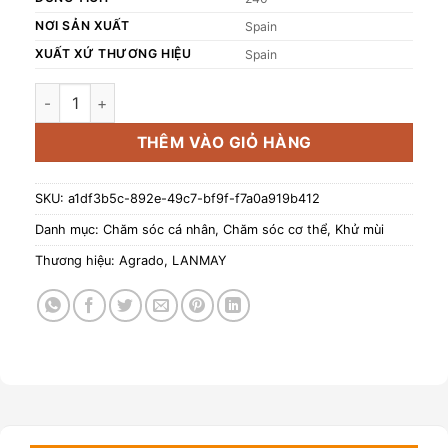
NƠI SẢN XUẤT
Spain
XUẤT XỨ THƯƠNG HIỆU
Spain
Xịt thơm Agrado toàn thân Balance 240ml số lượng
THÊM VÀO GIỎ HÀNG
SKU:
a1df3b5c-892e-49c7-bf9f-f7a0a919b412
Danh mục:
Chăm sóc cá nhân
,
Chăm sóc cơ thể
,
Khử mùi
Thương hiệu:
Agrado
,
LANMAY