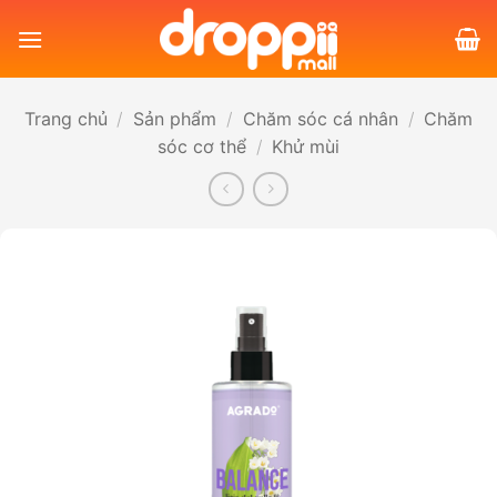
Bỏ
qua
nội
dung
Trang chủ
/
Sản phẩm
/
Chăm sóc cá nhân
/
Chăm
sóc cơ thể
/
Khử mùi