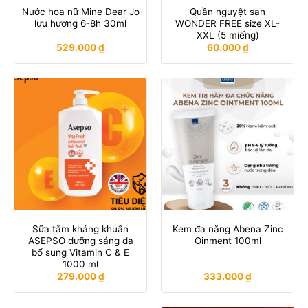
Nước hoa nữ Mine Dear Jo
Quần nguyệt san
lưu hương 6-8h 30ml
WONDER FREE size XL-
XXL (5 miếng)
529.000
₫
60.000
₫
Sữa tắm kháng khuẩn
Kem đa năng Abena Zinc
ASEPSO dưỡng sáng da
Oinment 100ml
bổ sung Vitamin C & E
1000 ml
279.000
₫
333.000
₫