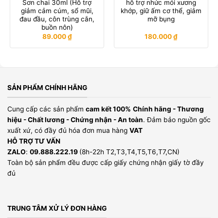
Sơn chai 30ml (Hỗ trợ
hỗ trợ nhức mỏi xương
giảm cảm cúm, sổ mũi,
khớp, giữ ấm cơ thể, giảm
đau đầu, côn trùng cắn,
mỡ bụng
buồn nôn)
89.000
₫
180.000
₫
SẢN PHẨM CHÍNH HÃNG
Cung cấp các sản phẩm
cam kết 100%
Chính hãng - Thương
hiệu - Chất lương - Chứng nhận - An toàn
. Đảm bảo nguồn gốc
xuất xứ, có đầy đủ hóa đơn mua hàng
VAT
HỖ TRỢ TƯ VẤN
ZALO
:
09.888.222.19
(8h-22h T2,T3,T4,T5,T6,T7,CN)
Toàn bộ sản phẩm đều được cấp giấy chứng nhận giấy tờ đầy
đủ
TRUNG TÂM XỬ LÝ ĐƠN HÀNG