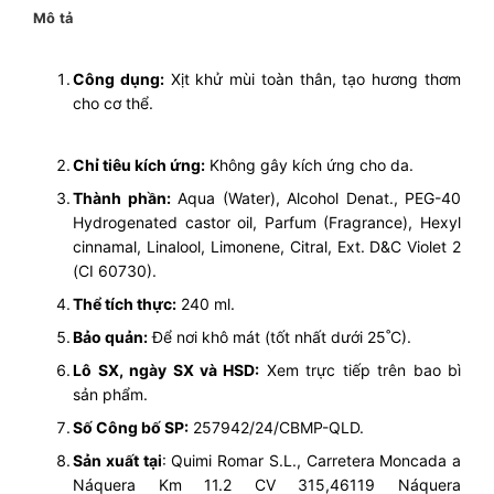
Mô tả
Công dụng:
Xịt khử mùi toàn thân, tạo hương thơm
cho cơ thể.
Chỉ tiêu kích ứng:
Không gây kích ứng cho da.
Thành phần:
Aqua (Water), Alcohol Denat., PEG-40
Hydrogenated castor oil, Parfum (Fragrance), Hexyl
cinnamal, Linalool, Limonene, Citral, Ext. D&C Violet 2
(CI 60730).
Thể tích thực:
240 ml.
Bảo quản:
Để nơi khô mát (tốt nhất dưới 25˚C).
Lô SX, ngày SX và HSD:
Xem trực tiếp trên bao bì
sản phẩm.
Số Công bố SP:
257942/24/CBMP-QLD.
Sản xuất tại
: Quimi Romar S.L., Carretera
Moncada a
Náquera Km 11.2 CV 315,46119 Náquera