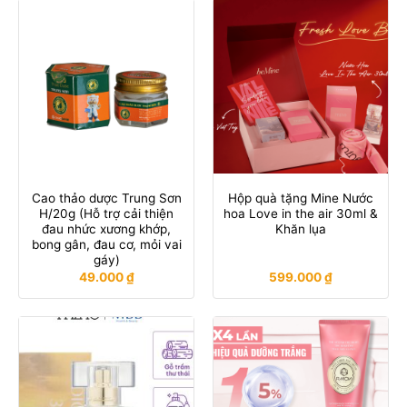
Cao thảo dược Trung Sơn
Hộp quà tặng Mine Nước
H/20g (Hỗ trợ cải thiện
hoa Love in the air 30ml &
đau nhức xương khớp,
Khăn lụa
bong gân, đau cơ, mỏi vai
gáy)
49.000
₫
599.000
₫