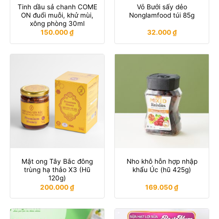
Tinh dầu sả chanh COME
Vỏ Bưởi sấy dẻo
ON đuổi muỗi, khử mùi,
Nonglamfood túi 85g
xông phòng 30ml
150.000
₫
32.000
₫
Mật ong Tây Bắc đông
Nho khô hỗn hợp nhập
trùng hạ thảo X3 (Hũ
khẩu Úc (hũ 425g)
120g)
200.000
₫
169.050
₫