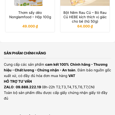
Thơm sấy dẻo
Bột Nêm Rau Củ – Bò Rau
Nonglamfood – Hộp 100g
Củ HEBE kích thích vị giác
cho bé (hũ 50g)
49.000
₫
64.000
₫
SẢN PHẨM CHÍNH HÃNG
Cung cấp các sản phẩm
cam kết 100%
Chính hãng - Thương
hiệu - Chất lương - Chứng nhận - An toàn
. Đảm bảo nguồn gốc
xuất xứ, có đầy đủ hóa đơn mua hàng
VAT
HỖ TRỢ TƯ VẤN
ZALO
:
09.888.222.19
(8h-22h T2,T3,T4,T5,T6,T7,CN)
Toàn bộ sản phẩm đều được cấp giấy chứng nhận giấy tờ đầy
đủ