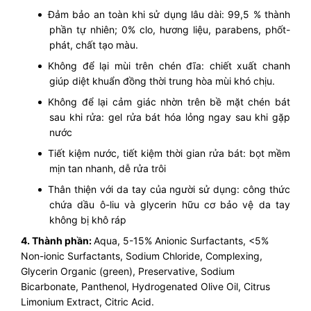
Đảm bảo an toàn khi sử dụng lâu dài: 99,5 % thành
phần tự nhiên; 0% clo, hương liệu, parabens, phốt-
phát, chất tạo màu.
Không để lại mùi trên chén đĩa: chiết xuất chanh
giúp diệt khuẩn đồng thời trung hòa mùi khó chịu.
Không để lại cảm giác nhờn trên bề mặt chén bát
sau khi rửa: gel rửa bát hóa lỏng ngay sau khi gặp
nước
Tiết kiệm nước, tiết kiệm thời gian rửa bát: bọt mềm
mịn tan nhanh, dễ rửa trôi
Thân thiện với da tay của người sử dụng: công thức
chứa dầu ô-liu và glycerin hữu cơ bảo vệ da tay
không bị khô ráp
4. Thành phần:
Aqua, 5-15% Anionic Surfactants, <5%
Non-ionic Surfactants, Sodium Chloride, Сomplexing,
Glycerin Organic (green), Preservative, Sodium
Bicarbonate, Panthenol, Hydrogenated Olive Oil, Citrus
Limonium Extract, Citric Acid.