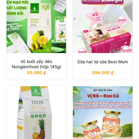
Vỏ bưởi sấy dẻo
Sữa hạt lợi sữa Best Mum
Nonglamfood (hộp 145g)
55.000
₫
394.000
₫