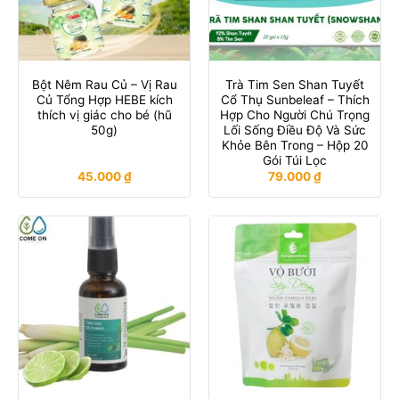
Bột Nêm Rau Củ – Vị Rau
Trà Tim Sen Shan Tuyết
Củ Tổng Hợp HEBE kích
Cổ Thụ Sunbeleaf – Thích
thích vị giác cho bé (hũ
Hợp Cho Người Chú Trọng
50g)
Lối Sống Điều Độ Và Sức
Khỏe Bên Trong – Hộp 20
Gói Túi Lọc
45.000
₫
79.000
₫