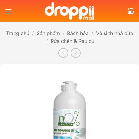
Bỏ
qua
nội
dung
Trang chủ
/
Sản phẩm
/
Bách hóa
/
Vệ sinh nhà cửa
/
Rửa chén & Rau củ