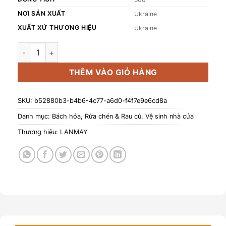
NƠI SẢN XUẤT
Ukraine
XUẤT XỨ THƯƠNG HIỆU
Ukraine
Gel rửa chén bát và rau, trái cây vỏ cứng nO% Green Home 
THÊM VÀO GIỎ HÀNG
SKU:
b52880b3-b4b6-4c77-a6d0-f4f7e9e6cd8a
Danh mục:
Bách hóa
,
Rửa chén & Rau củ
,
Vệ sinh nhà cửa
Thương hiệu:
LANMAY