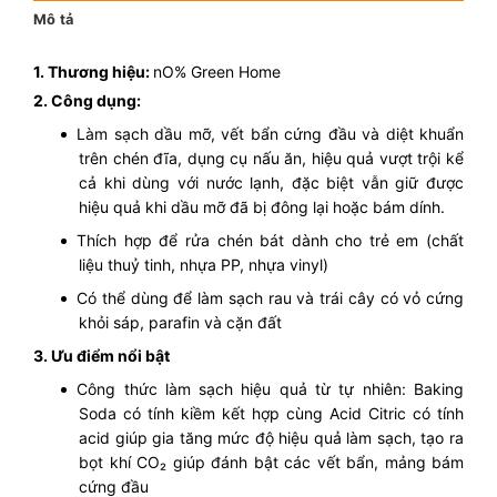
Mô tả
1. Thương hiệu:
nO% Green Home
2. Công dụng:
Làm sạch dầu mỡ, vết bẩn cứng đầu và diệt khuẩn
trên chén đĩa, dụng cụ nấu ăn, hiệu quả vượt trội kể
cả khi dùng với nước lạnh, đặc biệt vẫn giữ được
hiệu quả khi dầu mỡ đã bị đông lại hoặc bám dính.
Thích hợp để rửa chén bát dành cho trẻ em (chất
liệu thuỷ tinh, nhựa PP, nhựa vinyl)
Có thể dùng để làm sạch rau và trái cây có vỏ cứng
khỏi sáp, parafin và cặn đất
3. Ưu điểm nổi bật
Công thức làm sạch hiệu quả từ tự nhiên: Baking
Soda có tính kiềm kết hợp cùng Acid Citric có tính
acid giúp gia tăng mức độ hiệu quả làm sạch, tạo ra
bọt khí CO₂ giúp đánh bật các vết bẩn, mảng bám
cứng đầu