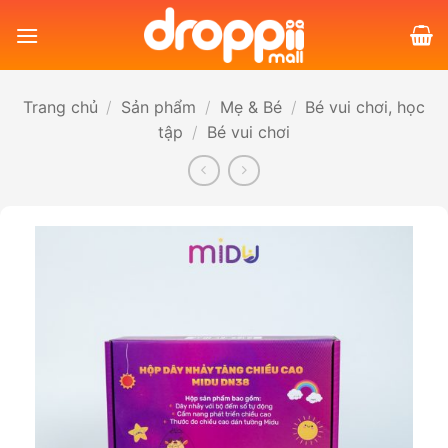
Bỏ
qua
nội
dung
Trang chủ
/
Sản phẩm
/
Mẹ & Bé
/
Bé vui chơi, học
tập
/
Bé vui chơi