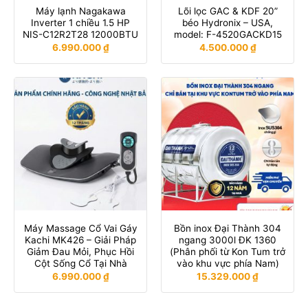
Máy lạnh Nagakawa
Lõi lọc GAC & KDF 20”
Inverter 1 chiều 1.5 HP
béo Hydronix – USA,
NIS-C12R2T28 12000BTU
model: F-4520GACKD15
6.990.000
₫
4.500.000
₫
Máy Massage Cổ Vai Gáy
Bồn inox Đại Thành 304
Kachi MK426 – Giải Pháp
ngang 3000l ĐK 1360
Giảm Đau Mỏi, Phục Hồi
(Phân phối từ Kon Tum trở
Cột Sống Cổ Tại Nhà
vào khu vực phía Nam)
6.990.000
₫
15.329.000
₫