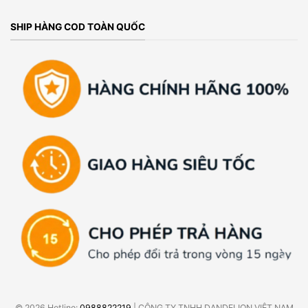
SHIP HÀNG COD TOÀN QUỐC
© 2026 Hotline:
0988822219
| CÔNG TY TNHH DANDELION VIỆT NAM