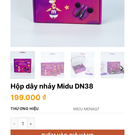
Hộp dây nhảy Midu DN38
199.000
₫
THƯƠNG HIỆU
MIDU MENAQ7
Hộp dây nhảy Midu DN38 số lượng