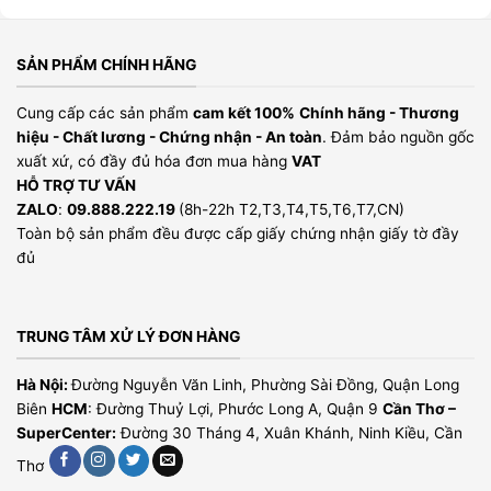
SẢN PHẨM CHÍNH HÃNG
Cung cấp các sản phẩm
cam kết 100%
Chính hãng - Thương
hiệu - Chất lương - Chứng nhận - An toàn
. Đảm bảo nguồn gốc
xuất xứ, có đầy đủ hóa đơn mua hàng
VAT
HỖ TRỢ TƯ VẤN
ZALO
:
09.888.222.19
(8h-22h T2,T3,T4,T5,T6,T7,CN)
Toàn bộ sản phẩm đều được cấp giấy chứng nhận giấy tờ đầy
đủ
TRUNG TÂM XỬ LÝ ĐƠN HÀNG
Hà Nội:
Đường Nguyễn Văn Linh, Phường Sài Đồng, Quận Long
Biên
HCM
: Đường Thuỷ Lợi, Phước Long A, Quận 9
Cần Thơ –
SuperCenter:
Đường 30 Tháng 4, Xuân Khánh, Ninh Kiều, Cần
Thơ