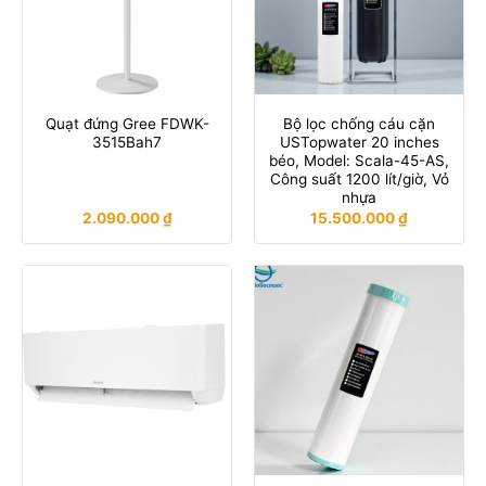
Quạt đứng Gree FDWK-
Bộ lọc chống cáu cặn
3515Bah7
USTopwater 20 inches
béo, Model: Scala-45-AS,
Công suất 1200 lít/giờ, Vỏ
nhựa
2.090.000
₫
15.500.000
₫