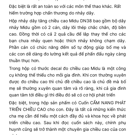
Đặc biệt là rất an toàn so với các môn thể thao khác. Rất
hiếm trường hợp chấn thương do nhảy dây.
Hộp nhảy dây tăng chiều cao Midu DN38 bao gồm bộ dây
nhảy Midu gồm có 2 cán, dây lõi thép chắc chắn, độ bền
cao. Đồng thời có cả 2 quả cầu để lắp thay thế cho các
bạn chưa nhảy quen hoặc thích nhảy không chạm dây.
Phần cán có chức năng đếm số tự động giúp bố mẹ và
các con dễ dàng đo lường kết quả để phấn đấu ngày càng
thuần thục hơn.
Trong hộp có thước decal đo chiều cao Midu là một công
cụ không thể thiếu cho mỗi gia đình. Khi con thường xuyên
được đo chiều cao thì chủ đề chiều cao là chủ đề mà bố
mẹ sẽ thường xuyên quan tâm và rõ ràng, khi cả gia đình
quan tâm tới điều gì thì điều đó sẽ có cơ hội phát triển
Đặc biệt, trong hộp sản phẩm có Cuốn CẨM NANG PHÁT
TRIỂN CHIỀU CAO cho con. Đây là tất cả những kiến thức
cha mẹ cần để hiểu một cách đầy đủ và khoa học về phát
triển chiều cao. Sau khi đọc cuốn sách này, chính phụ
huynh cũng sẽ trở thành một chuyên gia chiều cao của con