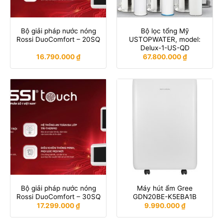
Bộ giải pháp nước nóng
Bộ lọc tổng Mỹ
Rossi DuoComfort – 20SQ
USTOPWATER, model:
Delux-1-US-QD
16.790.000
₫
67.800.000
₫
Bộ giải pháp nước nóng
Máy hút ẩm Gree
Rossi DuoComfort – 30SQ
GDN20BE-K5EBA1B
17.299.000
₫
9.990.000
₫