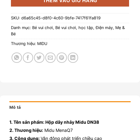
THÊM VÀO GIỎ HÀNG
SKU:
d6a65c45-d8f0-4c60-9bfe-7417f61fa819
Danh mục:
Bé vui chơi
,
Bé vui chơi, học tập
,
Điện máy
,
Mẹ &
Bé
Thương hiệu:
MIDU
Mô tả
1. Tên sản phẩm: Hộp dây nhảy Midu DN38
2. Thương hiệu:
Midu MenaQ7
3. Công dụng:
Vận động phát triển chiều cao