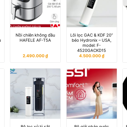
Nồi chiên không dầu
Lõi lọc GAC & KDF 20”
u
HAFELE AF-T5A
béo Hydronix – USA,
model: F-
4520GACKD15
2.490.000
₫
4.500.000
₫
Bộ lọc xử lý sắt
Bộ giải pháp nước