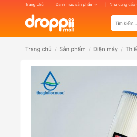
Bỏ
Trang chủ
Danh mục sản phẩm
Nhà cung cấp
qua
nội
Tìm
dung
kiếm:
Trang chủ
/
Sản phẩm
/
Điện máy
/
Thiế