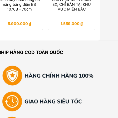
năng bằng điện EB
EX, CHỈ BÁN TẠI KHU
1070B – 70cm
VỰC MIỀN BẮC
5.900.000
₫
1.559.000
₫
SHIP HÀNG COD TOÀN QUỐC