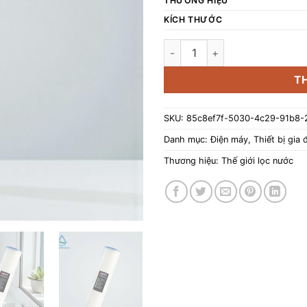
THƯƠNG HIỆU
KÍCH THƯỚC
Lõi lọc vải Polyester 20inch
T
SKU:
85c8ef7f-5030-4c29-91b8-
Danh mục:
Điện máy
,
Thiết bị gia 
Thương hiệu:
Thế giới lọc nước