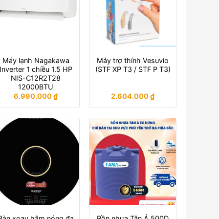
Máy lạnh Nagakawa
Máy trợ thính Vesuvio
Inverter 1 chiều 1.5 HP
(STF XP T3 / STF P T3)
NIS-C12R2T28
12000BTU
6.990.000
₫
2.604.000
₫
Bàn xoay hâm nóng đa
Bồn nhựa Tân Á 500D