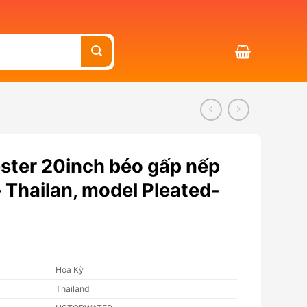
yester 20inch béo gấp nếp
hailan, model Pleated-
Hoa Kỳ
Thailand