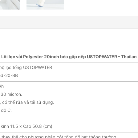
Lõi lọc vải Polyester 20inch béo gấp nếp USTOPWATER – Thailan
o bộ lọc tổng USTOPWATER
ed-20-BB
/h
 30 micron.
, có thể rửa và tái sử dụng.
 độ C.
 kính 11.5 x Cao 50.8 (cm)
 ưu thay thế cho phương pháp cột tổng đổ hạt thông thường.