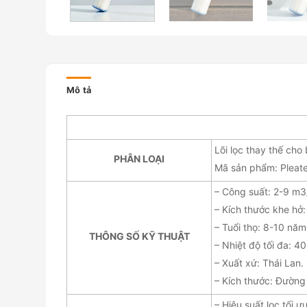
Mô tả
Lõi lọc thay thế ch
PHÂN LOẠI
Mã sản phẩm: Pleat
– Công suất: 2-9 m3
– Kích thước khe hở:
– Tuổi thọ: 8-10 năm
THÔNG SỐ KỸ THUẬT
– Nhiệt độ tối đa: 40
– Xuất xứ: Thái Lan.
– Kích thước: Đường
– Hiệu suất lọc tối