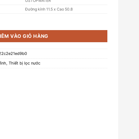
USTOPWATER
Đường kính 11.5 x Cao 50.8
 béo gấp nếp USTOPWATER - Thailan, model Pleated-20-BB số lư
HÊM VÀO GIỎ HÀNG
22c2e21ed9b0
đình
,
Thiết bị lọc nước