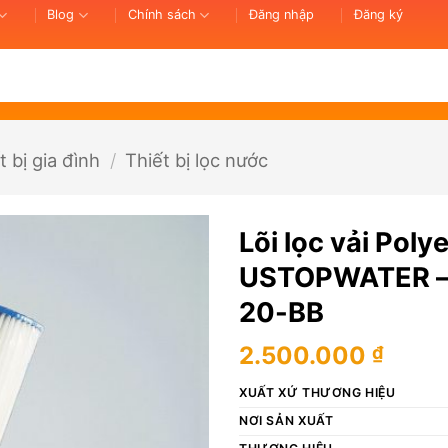
Blog
Chính sách
Đăng nhập
Đăng ký
t bị gia đình
/
Thiết bị lọc nước
Lõi lọc vải Pol
USTOPWATER – T
20-BB
2.500.000
₫
XUẤT XỨ THƯƠNG HIỆU
NƠI SẢN XUẤT