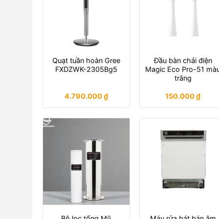
Quạt tuần hoàn Gree
Đầu bàn chải điện
FXDZWK-2305Bg5
Magic Eco Pro-51 mà
trắng
4.790.000
₫
150.000
₫
Bộ lọc tổng Mỹ
Máy rửa bát bán âm