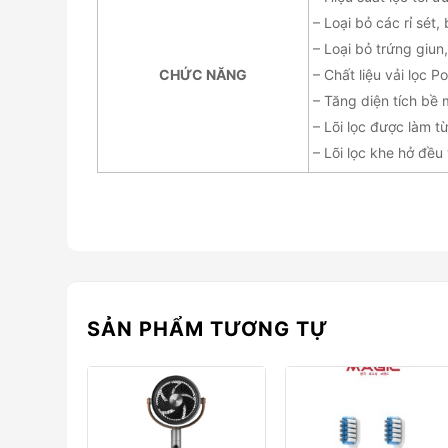
– Loại bỏ các rỉ sét,
– Loại bỏ trứng giun
CHỨC NĂNG
– Chất liệu vải lọc 
– Tăng diện tích bề 
– Lõi lọc được làm t
– Lõi lọc khe hở đều
SẢN PHẨM TƯƠNG TỰ