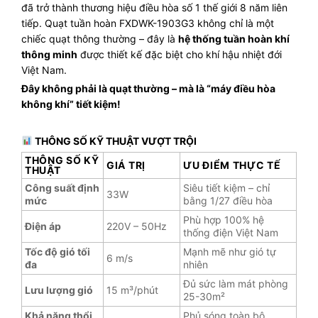
đã trở thành thương hiệu điều hòa số 1 thế giới 8 năm liên
tiếp. Quạt tuần hoàn FXDWK-1903G3 không chỉ là một
chiếc quạt thông thường – đây là
hệ thống tuần hoàn khí
thông minh
được thiết kế đặc biệt cho khí hậu nhiệt đới
Việt Nam.
Đây không phải là quạt thường – mà là “máy điều hòa
không khí” tiết kiệm!
THÔNG SỐ KỸ THUẬT VƯỢT TRỘI
THÔNG SỐ KỸ
GIÁ TRỊ
ƯU ĐIỂM THỰC TẾ
THUẬT
Công suất định
Siêu tiết kiệm – chỉ
33W
mức
bằng 1/27 điều hòa
Phù hợp 100% hệ
Điện áp
220V – 50Hz
thống điện Việt Nam
Tốc độ gió tối
Mạnh mẽ như gió tự
6 m/s
đa
nhiên
Đủ sức làm mát phòng
Lưu lượng gió
15 m³/phút
25-30m²
Khả năng thổi
Phủ sóng toàn bộ