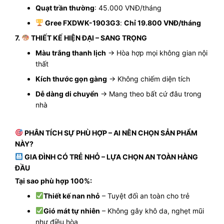
Quạt trần thường
: 45.000 VNĐ/tháng
Gree FXDWK-1903G3
:
Chỉ 19.800 VNĐ/tháng
7.
THIẾT KẾ HIỆN ĐẠI – SANG TRỌNG
Màu trắng thanh lịch
→ Hòa hợp mọi không gian nội
thất
Kích thước gọn gàng
→ Không chiếm diện tích
Dễ dàng di chuyển
→ Mang theo bất cứ đâu trong
nhà
PHÂN TÍCH SỰ PHÙ HỢP – AI NÊN CHỌN SẢN PHẨM
NÀY?
GIA ĐÌNH CÓ TRẺ NHỎ – LỰA CHỌN AN TOÀN HÀNG
ĐẦU
Tại sao phù hợp 100%:
Thiết kế nan nhỏ
– Tuyệt đối an toàn cho trẻ
Gió mát tự nhiên
– Không gây khô da, nghẹt mũi
như điều hòa