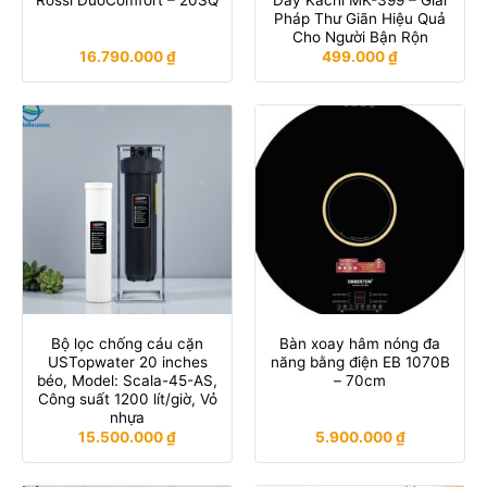
Pháp Thư Giãn Hiệu Quả
Cho Người Bận Rộn
16.790.000
₫
499.000
₫
Bộ lọc chống cáu cặn
Bàn xoay hâm nóng đa
USTopwater 20 inches
năng bằng điện EB 1070B
béo, Model: Scala-45-AS,
– 70cm
Công suất 1200 lít/giờ, Vỏ
nhựa
15.500.000
₫
5.900.000
₫