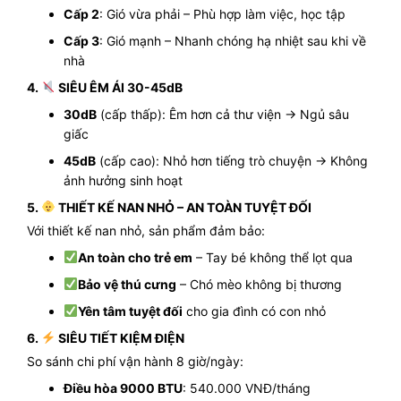
Cấp 2
: Gió vừa phải – Phù hợp làm việc, học tập
Cấp 3
: Gió mạnh – Nhanh chóng hạ nhiệt sau khi về
nhà
4.
SIÊU ÊM ÁI 30-45dB
30dB
(cấp thấp): Êm hơn cả thư viện → Ngủ sâu
giấc
45dB
(cấp cao): Nhỏ hơn tiếng trò chuyện → Không
ảnh hưởng sinh hoạt
5.
THIẾT KẾ NAN NHỎ – AN TOÀN TUYỆT ĐỐI
Với thiết kế nan nhỏ, sản phẩm đảm bảo:
An toàn cho trẻ em
– Tay bé không thể lọt qua
Bảo vệ thú cưng
– Chó mèo không bị thương
Yên tâm tuyệt đối
cho gia đình có con nhỏ
6.
SIÊU TIẾT KIỆM ĐIỆN
So sánh chi phí vận hành 8 giờ/ngày:
Điều hòa 9000 BTU
: 540.000 VNĐ/tháng