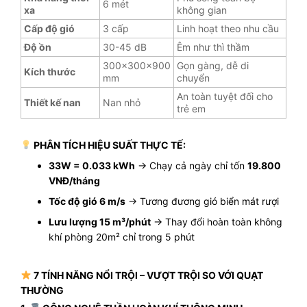
6 mét
xa
không gian
Cấp độ gió
3 cấp
Linh hoạt theo nhu cầu
Độ ồn
30-45 dB
Êm như thì thầm
300×300×900
Gọn gàng, dễ di
Kích thước
mm
chuyển
An toàn tuyệt đối cho
Thiết kế nan
Nan nhỏ
trẻ em
PHÂN TÍCH HIỆU SUẤT THỰC TẾ:
33W = 0.033 kWh
→ Chạy cả ngày chỉ tốn
19.800
VNĐ/tháng
Tốc độ gió 6 m/s
→ Tương đương gió biển mát rượi
Lưu lượng 15 m³/phút
→ Thay đổi hoàn toàn không
khí phòng 20m² chỉ trong 5 phút
7 TÍNH NĂNG NỔI TRỘI – VƯỢT TRỘI SO VỚI QUẠT
THƯỜNG