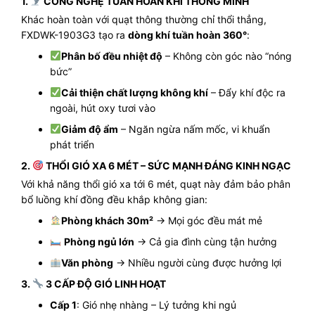
1.
CÔNG NGHỆ TUẦN HOÀN KHÍ THÔNG MINH
Khác hoàn toàn với quạt thông thường chỉ thổi thẳng,
FXDWK-1903G3 tạo ra
dòng khí tuần hoàn 360°
:
Phân bố đều nhiệt độ
– Không còn góc nào “nóng
bức”
Cải thiện chất lượng không khí
– Đẩy khí độc ra
ngoài, hút oxy tươi vào
Giảm độ ẩm
– Ngăn ngừa nấm mốc, vi khuẩn
phát triển
2.
THỔI GIÓ XA 6 MÉT – SỨC MẠNH ĐÁNG KINH NGẠC
Với khả năng thổi gió xa tới 6 mét, quạt này đảm bảo phân
bổ luồng khí đồng đều khắp không gian:
Phòng khách 30m²
→ Mọi góc đều mát mẻ
Phòng ngủ lớn
→ Cả gia đình cùng tận hưởng
Văn phòng
→ Nhiều người cùng được hưởng lợi
3.
3 CẤP ĐỘ GIÓ LINH HOẠT
Cấp 1
: Gió nhẹ nhàng – Lý tưởng khi ngủ