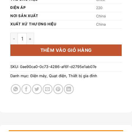
ĐIỆN ÁP
220
NƠI SẢN XUẤT
China
XUẤT XỨ THƯƠNG HIỆU
China
Quạt tuần hoàn Gree FXDWK-1903g3 số lượng
THÊM VÀO GIỎ HÀNG
SKU:
0ae90ca0-0c73-4286-af6f-d2795e1ab07e
Danh mục:
Điện máy
,
Quạt điện
,
Thiết bị gia đình