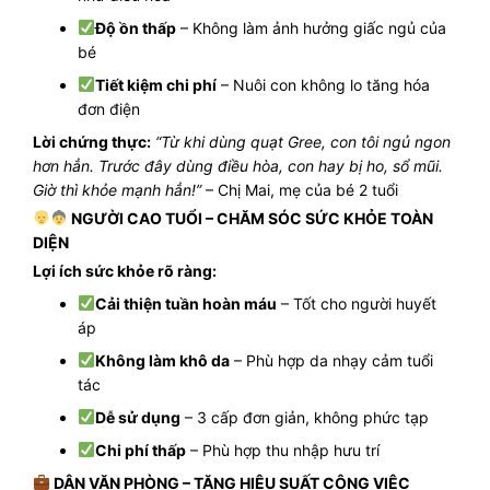
Độ ồn thấp
– Không làm ảnh hưởng giấc ngủ của
bé
Tiết kiệm chi phí
– Nuôi con không lo tăng hóa
đơn điện
Lời chứng thực:
“Từ khi dùng quạt Gree, con tôi ngủ ngon
hơn hẳn. Trước đây dùng điều hòa, con hay bị ho, sổ mũi.
Giờ thì khỏe mạnh hẳn!”
– Chị Mai, mẹ của bé 2 tuổi
NGƯỜI CAO TUỔI – CHĂM SÓC SỨC KHỎE TOÀN
DIỆN
Lợi ích sức khỏe rõ ràng:
Cải thiện tuần hoàn máu
– Tốt cho người huyết
áp
Không làm khô da
– Phù hợp da nhạy cảm tuổi
tác
Dễ sử dụng
– 3 cấp đơn giản, không phức tạp
Chi phí thấp
– Phù hợp thu nhập hưu trí
DÂN VĂN PHÒNG – TĂNG HIỆU SUẤT CÔNG VIỆC