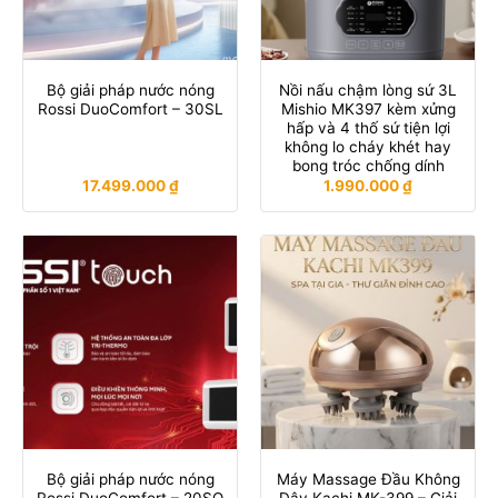
Bộ giải pháp nước nóng
Nồi nấu chậm lòng sứ 3L
Rossi DuoComfort – 30SL
Mishio MK397 kèm xửng
hấp và 4 thố sứ tiện lợi
không lo cháy khét hay
bong tróc chống dính
17.499.000
₫
1.990.000
₫
Bộ giải pháp nước nóng
Máy Massage Đầu Không
Rossi DuoComfort – 20SQ
Dây Kachi MK-399 – Giải