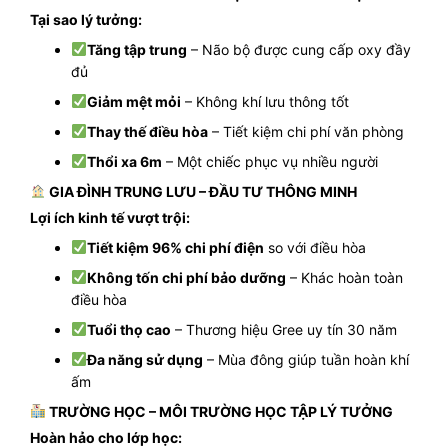
Tại sao lý tưởng:
Tăng tập trung
– Não bộ được cung cấp oxy đầy
đủ
Giảm mệt mỏi
– Không khí lưu thông tốt
Thay thế điều hòa
– Tiết kiệm chi phí văn phòng
Thổi xa 6m
– Một chiếc phục vụ nhiều người
GIA ĐÌNH TRUNG LƯU – ĐẦU TƯ THÔNG MINH
Lợi ích kinh tế vượt trội:
Tiết kiệm 96% chi phí điện
so với điều hòa
Không tốn chi phí bảo dưỡng
– Khác hoàn toàn
điều hòa
Tuổi thọ cao
– Thương hiệu Gree uy tín 30 năm
Đa năng sử dụng
– Mùa đông giúp tuần hoàn khí
ấm
TRƯỜNG HỌC – MÔI TRƯỜNG HỌC TẬP LÝ TƯỞNG
Hoàn hảo cho lớp học: