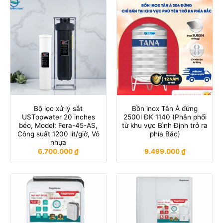
Bộ lọc xử lý sắt
Bồn inox Tân Á đứng
USTopwater 20 inches
2500l ĐK 1140 (Phân phối
béo, Model: Fera-45-AS,
từ khu vực Bình Định trở ra
Công suất 1200 lít/giờ, Vỏ
phía Bắc)
nhựa
6.700.000
₫
9.499.000
₫