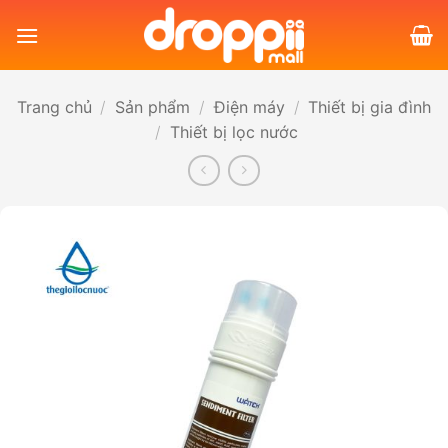
Bỏ
qua
nội
dung
Trang chủ
/
Sản phẩm
/
Điện máy
/
Thiết bị gia đình
/
Thiết bị lọc nước