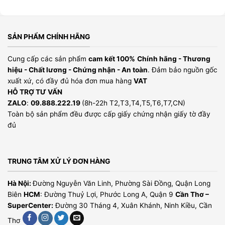
SẢN PHẨM CHÍNH HÃNG
Cung cấp các sản phẩm
cam kết 100%
Chính hãng - Thương
hiệu - Chất lương - Chứng nhận - An toàn
. Đảm bảo nguồn gốc
xuất xứ, có đầy đủ hóa đơn mua hàng
VAT
HỖ TRỢ TƯ VẤN
ZALO
:
09.888.222.19
(8h-22h T2,T3,T4,T5,T6,T7,CN)
Toàn bộ sản phẩm đều được cấp giấy chứng nhận giấy tờ đầy
đủ
TRUNG TÂM XỬ LÝ ĐƠN HÀNG
Hà Nội:
Đường Nguyễn Văn Linh, Phường Sài Đồng, Quận Long
Biên
HCM
: Đường Thuỷ Lợi, Phước Long A, Quận 9
Cần Thơ –
SuperCenter:
Đường 30 Tháng 4, Xuân Khánh, Ninh Kiều, Cần
Thơ