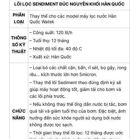
LÕI LỌC SENDIMENT ĐÚC NGUYÊN KHỐI HÀN QUỐC
PHÂN
Thay thế cho các model máy lọc nước Hàn
LOẠI
Quốc Watek
– Công suất: 120 lít/h
THÔNG
– Tuổi thọ: 12 tháng
SỐ KỸ
– Nhiệt độ tối đa: 40 độ C
THUẬT
– Xuất xứ: Hàn Quốc
– Loại bỏ các chất cặn, bẩn, rỉ sét, bọ gậy, rong
rêu… kích thước lớn hơn 5micron.
– Thay thế lõi Sediment theo đúng định kỳ sẽ
giúp máy hoạt động tốt, giảm tải cho bơm và
các lõi phía trước.
– Nếu không thay thế ống dẫn nước bị tắc, bơm
CHỨC
quá tải và giảm tuổi thọ của bơm. Đặc biệt, ảnh
NĂNG
hưởng đến sức khỏe người sử dụng bởi nước
không được lọc sạch.
– Thời gian thay thế lõi lọc: 12 tháng được ước