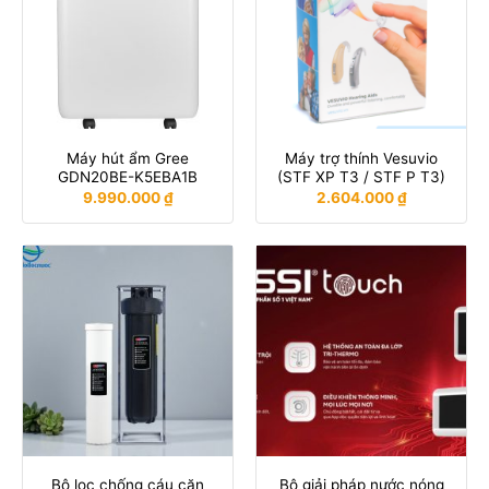
Máy hút ẩm Gree
Máy trợ thính Vesuvio
GDN20BE-K5EBA1B
(STF XP T3 / STF P T3)
9.990.000
₫
2.604.000
₫
Bộ lọc chống cáu cặn
Bộ giải pháp nước nóng