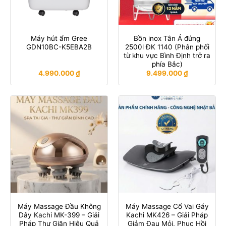
Máy hút ẩm Gree
Bồn inox Tân Á đứng
GDN10BC-K5EBA2B
2500l ĐK 1140 (Phân phối
từ khu vực Bình Định trở ra
phía Bắc)
4.990.000
₫
9.499.000
₫
Máy Massage Đầu Không
Máy Massage Cổ Vai Gáy
Dây Kachi MK-399 – Giải
Kachi MK426 – Giải Pháp
Pháp Thư Giãn Hiệu Quả
Giảm Đau Mỏi, Phục Hồi