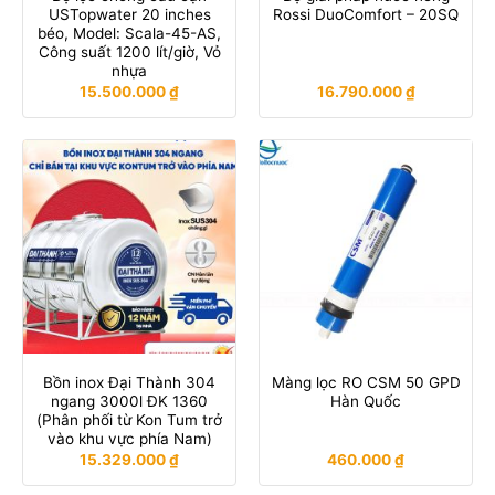
USTopwater 20 inches
Rossi DuoComfort – 20SQ
béo, Model: Scala-45-AS,
Công suất 1200 lít/giờ, Vỏ
nhựa
15.500.000
₫
16.790.000
₫
Bồn inox Đại Thành 304
Màng lọc RO CSM 50 GPD
ngang 3000l ĐK 1360
Hàn Quốc
(Phân phối từ Kon Tum trở
vào khu vực phía Nam)
15.329.000
₫
460.000
₫