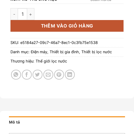
Lõi lọc Sendiment đúc nguyên khối Hàn Quốc, model: FK-PP
THÊM VÀO GIỎ HÀNG
SKU:
e5184a27-09c7-46a7-8ec1-0c3fb75e1538
Danh mục:
Điện máy
,
Thiết bị gia đình
,
Thiết bị lọc nước
Thương hiệu:
Thế giới lọc nước
Mô tả