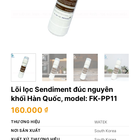
Lõi lọc Sendiment đúc nguyên
khối Hàn Quốc, model: FK-PP11
160.000
₫
THƯƠNG HIỆU
WATEK
NƠI SẢN XUẤT
South Korea
XUẤT XỨ THƯƠNG HIỆU
South Korea