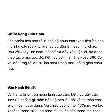
Chức Năng Linh Hoạt
Sản phẩm tích hợp tới 6 chế độ phun (sprayer) tiện ích cho
mọi nhu cầu rửa – từ rửa rau củ đến làm sạch nồi chảo.
Đầu vòi xoay linh hoạt, có thể rút dây kéo tiện lợi, dễ dàng
thao tác ở mọi góc độ. Kết hợp với khả năng xoay 360 độ,
vòi đáp ứng tối đa sự linh hoạt trong mọi không gian chậu
rửa.
Vận Hành Bền Bỉ
Vòi trang bị lõi trộn nóng lạnh cao cấp, kết hợp dây cấp
inox SS chống gỉ, đảm bảo độ bền lâu dài và an toàn cho
sức khỏe người dùng. Với chiều cao lên tới 460mm, vòi tạo
khoảng trống sử dụng rộng rãi, thuận tiện trong mọi thao