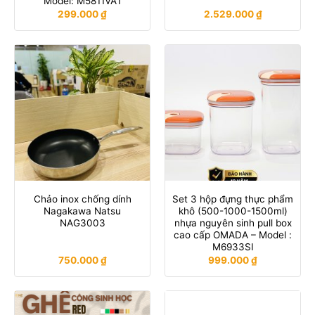
Model: M5811VA1
299.000
₫
2.529.000
₫
Chảo inox chống dính
Set 3 hộp đựng thực phẩm
Nagakawa Natsu
khô (500-1000-1500ml)
NAG3003
nhựa nguyên sinh pull box
cao cấp OMADA – Model :
M6933SI
750.000
₫
999.000
₫