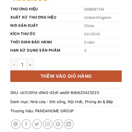
THƯƠNG HIỆU
EMBERTON
XUẤT XỨ THƯƠNG HIỆU
United Kingdom
NƠI SẢN XUẤT
China
KÍCH THƯỚC
62x25x6
THỜI GIAN BẢO HÀNH
5 năm
HẠN SỬ DỤNG SẢN PHẨM
5
Vòi rửa bát cao cấp Emberton EB WS2168 số lượng
THÊM VÀO GIỎ HÀNG
SKU:
cb7c391d-d9e3-42df-aed9-8db620423023
Danh mục:
Nhà cửa - Đời sống
,
Nội thất
,
Phòng ăn & Bếp
Thương hiệu:
PANDAHOME GROUP