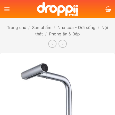
Bỏ
qua
nội
dung
Trang chủ
/
Sản phẩm
/
Nhà cửa - Đời sống
/
Nội
thất
/
Phòng ăn & Bếp