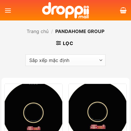
Bỏ
qua
nội
dung
Trang chủ
/
PANDAHOME GROUP
LỌC