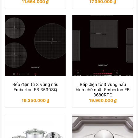
11.664.000
₫
17.390.000
₫
Bếp điện từ 3 vùng nấu
Bếp điện từ 3 vùng nấu
Emberton EB 3530SQ
hình chữ nhật Emberton EB
3680RTG
19.350.000
₫
19.960.000
₫