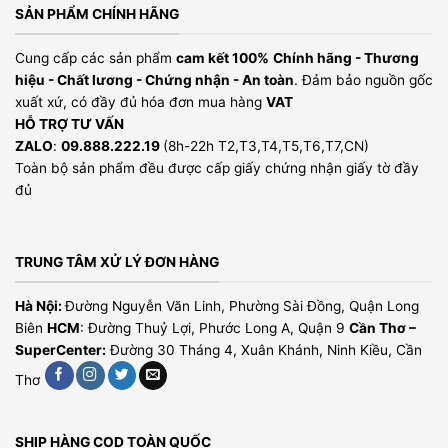
SẢN PHẨM CHÍNH HÃNG
Cung cấp các sản phẩm
cam kết 100%
Chính hãng - Thương
hiệu - Chất lương - Chứng nhận - An toàn
. Đảm bảo nguồn gốc
xuất xứ, có đầy đủ hóa đơn mua hàng
VAT
HỖ TRỢ TƯ VẤN
ZALO
:
09.888.222.19
(8h-22h T2,T3,T4,T5,T6,T7,CN)
Toàn bộ sản phẩm đều được cấp giấy chứng nhận giấy tờ đầy
đủ
TRUNG TÂM XỬ LÝ ĐƠN HÀNG
Hà Nội:
Đường Nguyễn Văn Linh, Phường Sài Đồng, Quận Long
Biên
HCM
: Đường Thuỷ Lợi, Phước Long A, Quận 9
Cần Thơ –
SuperCenter:
Đường 30 Tháng 4, Xuân Khánh, Ninh Kiều, Cần
Thơ
SHIP HÀNG COD TOÀN QUỐC