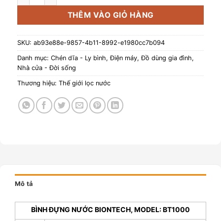
THÊM VÀO GIỎ HÀNG
SKU:
ab93e88e-9857-4b11-8992-e1980cc7b094
Danh mục:
Chén dĩa - Ly bình
,
Điện máy
,
Đồ dùng gia đình
,
Nhà cửa - Đời sống
Thương hiệu:
Thế giới lọc nước
Mô tả
BÌNH ĐỰNG NƯỚC BIONTECH, MODEL: BT1000