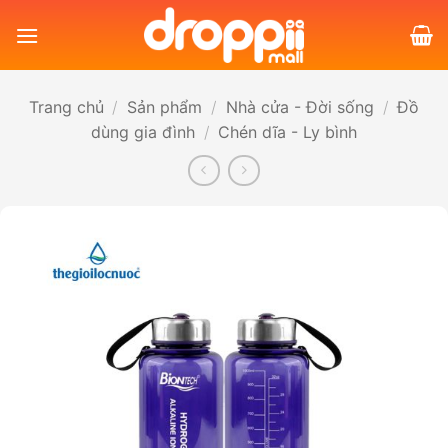
Bỏ
qua
nội
dung
Trang chủ
/
Sản phẩm
/
Nhà cửa - Đời sống
/
Đồ
dùng gia đình
/
Chén dĩa - Ly bình