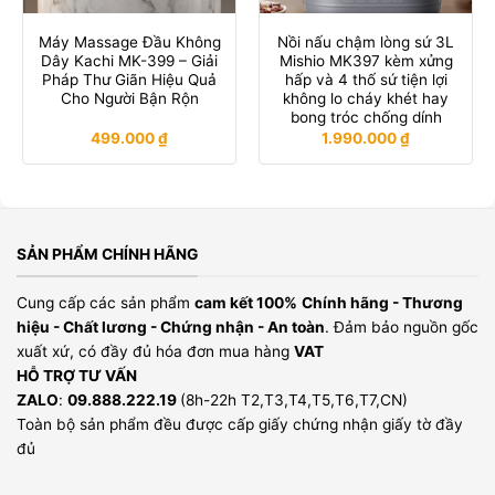
Máy Massage Đầu Không
Nồi nấu chậm lòng sứ 3L
Dây Kachi MK-399 – Giải
Mishio MK397 kèm xửng
Pháp Thư Giãn Hiệu Quả
hấp và 4 thố sứ tiện lợi
Cho Người Bận Rộn
không lo cháy khét hay
bong tróc chống dính
499.000
₫
1.990.000
₫
SẢN PHẨM CHÍNH HÃNG
Cung cấp các sản phẩm
cam kết 100%
Chính hãng - Thương
hiệu - Chất lương - Chứng nhận - An toàn
. Đảm bảo nguồn gốc
xuất xứ, có đầy đủ hóa đơn mua hàng
VAT
HỖ TRỢ TƯ VẤN
ZALO
:
09.888.222.19
(8h-22h T2,T3,T4,T5,T6,T7,CN)
Toàn bộ sản phẩm đều được cấp giấy chứng nhận giấy tờ đầy
đủ