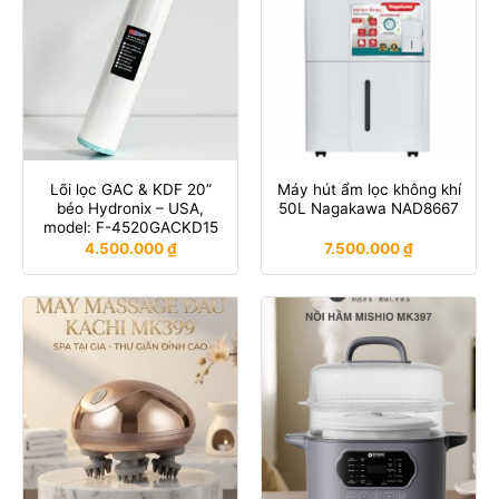
Lõi lọc GAC & KDF 20”
Máy hút ẩm lọc không khí
béo Hydronix – USA,
50L Nagakawa NAD8667
model: F-4520GACKD15
4.500.000
₫
7.500.000
₫