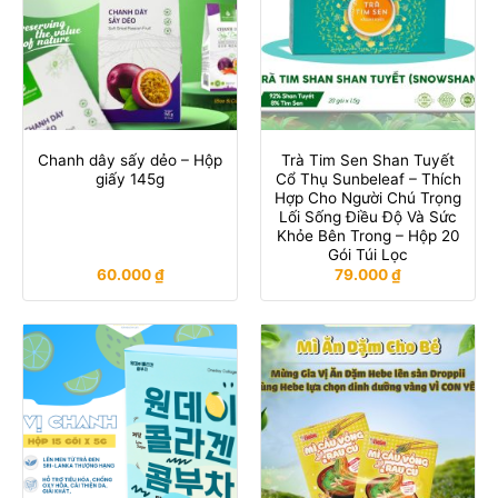
Chanh dây sấy dẻo – Hộp
Trà Tim Sen Shan Tuyết
giấy 145g
Cổ Thụ Sunbeleaf – Thích
Hợp Cho Người Chú Trọng
Lối Sống Điều Độ Và Sức
Khỏe Bên Trong – Hộp 20
Gói Túi Lọc
60.000
₫
79.000
₫