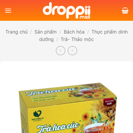
Bỏ
qua
nội
dung
Trang chủ
/
Sản phẩm
/
Bách hóa
/
Thực phẩm dinh
dưỡng
/
Trà- Thảo mộc