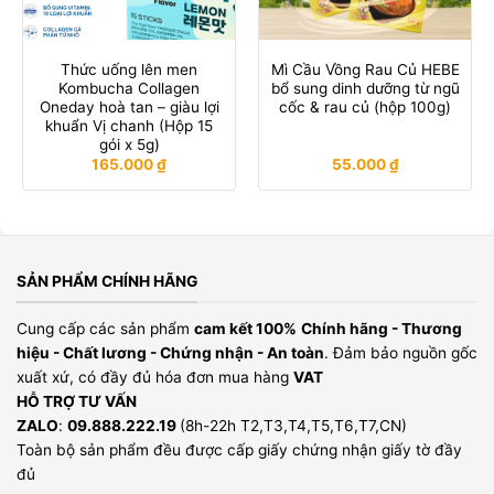
Thức uống lên men
Mì Cầu Vồng Rau Củ HEBE
Kombucha Collagen
bổ sung dinh dưỡng từ ngũ
Oneday hoà tan – giàu lợi
cốc & rau củ (hộp 100g)
khuẩn Vị chanh (Hộp 15
gói x 5g)
165.000
₫
55.000
₫
SẢN PHẨM CHÍNH HÃNG
Cung cấp các sản phẩm
cam kết 100%
Chính hãng - Thương
hiệu - Chất lương - Chứng nhận - An toàn
. Đảm bảo nguồn gốc
xuất xứ, có đầy đủ hóa đơn mua hàng
VAT
HỖ TRỢ TƯ VẤN
ZALO
:
09.888.222.19
(8h-22h T2,T3,T4,T5,T6,T7,CN)
Toàn bộ sản phẩm đều được cấp giấy chứng nhận giấy tờ đầy
đủ