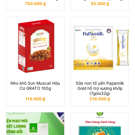
750.000
₫
55.000
₫
Nho khô Sun Muscat Hữu
Sữa non tổ yến Papamilk
Cơ GRATO 100g
Gold hỗ trợ xương khớp
(7góix32g)
110.000
₫
216.000
₫