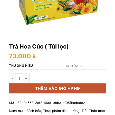
Trà Hoa Cúc ( Túi lọc)
73.000
₫
THƯƠNG HIỆU
PHÚ HƯNG AP
Trà Hoa Cúc ( Túi lọc) số lượng
THÊM VÀO GIỎ HÀNG
SKU:
82d9e653-3af3-466f-9bb3-ef05fbad6dc2
Danh mục:
Bách hóa
,
Thực phẩm dinh dưỡng
,
Trà- Thảo mộc