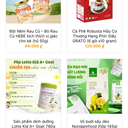
Bột Nêm Rau Củ – Bò Rau
Cà Phê Robusta Hữu Cơ
Củ HEBE kích thích vị giác
Thượng Hạng Phin Giấy
cho bé (hũ 50g)
GRATO (6 gói x10 gram)
64.000
₫
120.000
₫
Sản phẩm dinh dưỡng
Vỏ bưởi sấy dẻo
Lotte Kid A+ Goat 760g
Nonglamfood (hộp 145g)