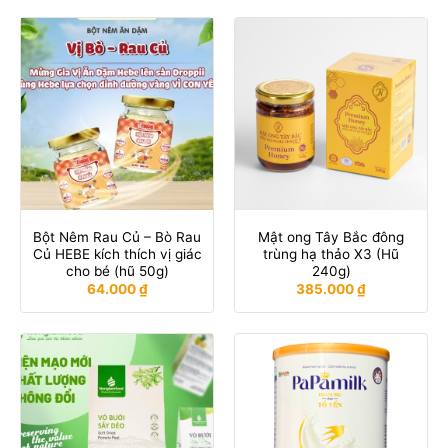
Bột Nêm Rau Củ – Bò Rau
Mật ong Tây Bắc đông
Củ HEBE kích thích vị giác
trùng hạ thảo X3 (Hũ
cho bé (hũ 50g)
240g)
64.000
₫
385.000
₫