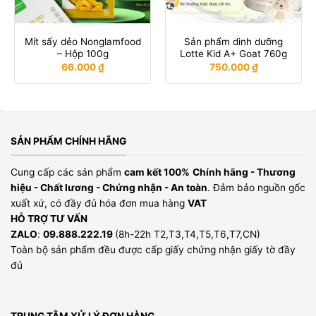
Mít sấy dẻo Nonglamfood
Sản phẩm dinh dưỡng
– Hộp 100g
Lotte Kid A+ Goat 760g
66.000
₫
750.000
₫
SẢN PHẨM CHÍNH HÃNG
Cung cấp các sản phẩm
cam kết 100%
Chính hãng - Thương
hiệu - Chất lương - Chứng nhận - An toàn
. Đảm bảo nguồn gốc
xuất xứ, có đầy đủ hóa đơn mua hàng
VAT
HỖ TRỢ TƯ VẤN
ZALO
:
09.888.222.19
(8h-22h T2,T3,T4,T5,T6,T7,CN)
Toàn bộ sản phẩm đều được cấp giấy chứng nhận giấy tờ đầy
đủ