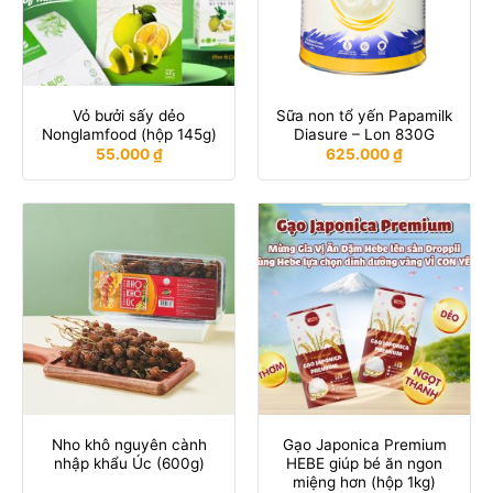
Vỏ bưởi sấy dẻo
Sữa non tổ yến Papamilk
Nonglamfood (hộp 145g)
Diasure – Lon 830G
55.000
₫
625.000
₫
Nho khô nguyên cành
Gạo Japonica Premium
nhập khẩu Úc (600g)
HEBE giúp bé ăn ngon
miệng hơn (hộp 1kg)