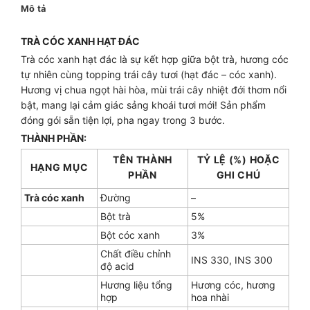
Mô tả
TRÀ CÓC XANH HẠT ĐÁC
Trà cóc xanh hạt đác là sự kết hợp giữa bột trà, hương cóc
tự nhiên cùng topping trái cây tươi (hạt đác – cóc xanh).
Hương vị chua ngọt hài hòa, mùi trái cây nhiệt đới thơm nổi
bật, mang lại cảm giác sảng khoái tươi mới! Sản phẩm
đóng gói sẵn tiện lợi, pha ngay trong 3 bước.
THÀNH PHẦN:
TÊN THÀNH
TỶ LỆ (%) HOẶC
HẠNG MỤC
PHẦN
GHI CHÚ
Trà cóc xanh
Đường
–
Bột trà
5%
Bột cóc xanh
3%
Chất điều chỉnh
INS 330, INS 300
độ acid
Hương liệu tổng
Hương cóc, hương
hợp
hoa nhài