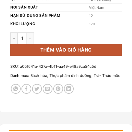
NƠI SẢN XUẤT
Việt Nam
HẠN SỬ DỤNG SẢN PHẨM
12
KHỐI LƯỢNG
170
Trà cóc xanh hạt đác 170g số lượng
THÊM VÀO GIỎ HÀNG
SKU:
a05f641a-427a-4b11-aa49-e48a9ca54c5d
Danh mục:
Bách hóa
,
Thực phẩm dinh dưỡng
,
Trà- Thảo mộc