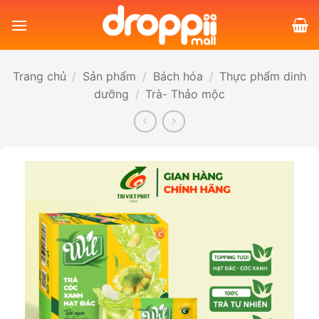
Bỏ
qua
nội
dung
Trang chủ
/
Sản phẩm
/
Bách hóa
/
Thực phẩm dinh
dưỡng
/
Trà- Thảo mộc