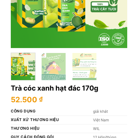
Trà cóc xanh hạt đác 170g
52.500
₫
CÔNG DỤNG
giải khát
XUẤT XỨ THƯƠNG HIỆU
Việt Nam
THƯƠNG HIỆU
WIL
QUY CÁCH ĐÓNG GÓI
12 Hộp/thùng