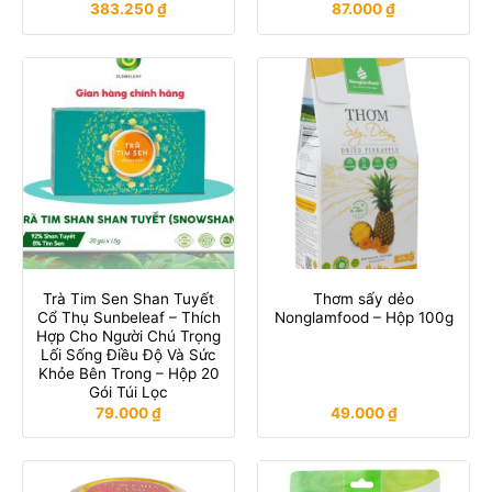
383.250
₫
87.000
₫
Trà Tim Sen Shan Tuyết
Thơm sấy dẻo
Cổ Thụ Sunbeleaf – Thích
Nonglamfood – Hộp 100g
Hợp Cho Người Chú Trọng
Lối Sống Điều Độ Và Sức
Khỏe Bên Trong – Hộp 20
Gói Túi Lọc
79.000
₫
49.000
₫