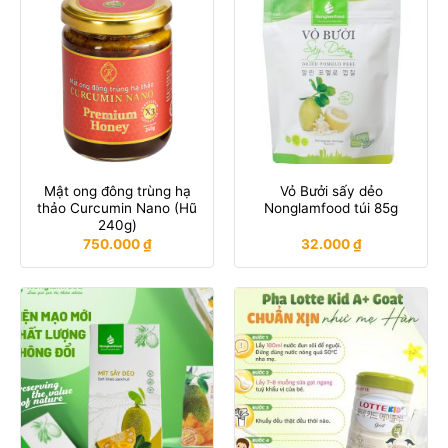
Mật ong đông trùng hạ
Vỏ Bưởi sấy dẻo
thảo Curcumin Nano (Hũ
Nonglamfood túi 85g
240g)
750.000
₫
32.000
₫