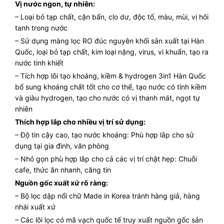
Vị nước ngon, tự nhiên:
– Loại bỏ tạp chất, cặn bẩn, clo dư, độc tố, màu, mùi, vị hôi
tanh trong nước
– Sử dụng màng lọc RO đúc nguyên khối sản xuất tại Hàn
Quốc, loại bỏ tạp chất, kim loại nặng, virus, vi khuẩn, tạo ra
nước tinh khiết
– Tích hợp lõi tạo khoáng, kiềm & hydrogen 3in1 Hàn Quốc
bổ sung khoáng chất tốt cho cơ thể, tạo nước có tính kiềm
và giàu hydrogen, tạo cho nước có vị thanh mát, ngọt tự
nhiên
Thích hợp lắp cho nhiều vị trí sử dụng:
– Độ tin cậy cao, tạo nước khoáng: Phù hợp lắp cho sử
dụng tại gia đình, văn phòng
– Nhỏ gọn phù hợp lắp cho cả các vị trí chật hẹp: Chuỗi
cafe, thức ăn nhanh, căng tin
Nguồn gốc xuất xứ rõ ràng:
– Bộ lọc dập nổi chữ Made in Korea tránh hàng giả, hàng
nhái xuất xứ
– Các lõi lọc có mã vạch quốc tế truy xuất nguồn gốc sản