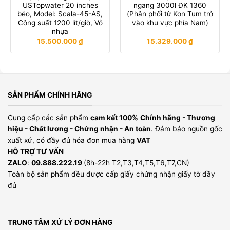
USTopwater 20 inches
ngang 3000l ĐK 1360
béo, Model: Scala-45-AS,
(Phân phối từ Kon Tum trở
Công suất 1200 lít/giờ, Vỏ
vào khu vực phía Nam)
nhựa
15.500.000
₫
15.329.000
₫
SẢN PHẨM CHÍNH HÃNG
Cung cấp các sản phẩm
cam kết 100%
Chính hãng - Thương
hiệu - Chất lương - Chứng nhận - An toàn
. Đảm bảo nguồn gốc
xuất xứ, có đầy đủ hóa đơn mua hàng
VAT
HỖ TRỢ TƯ VẤN
ZALO
:
09.888.222.19
(8h-22h T2,T3,T4,T5,T6,T7,CN)
Toàn bộ sản phẩm đều được cấp giấy chứng nhận giấy tờ đầy
đủ
TRUNG TÂM XỬ LÝ ĐƠN HÀNG