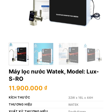
Máy lọc nước Watek, Model: Lux-
S-RO
11.900.000
₫
KÍCH THƯỚC
32W x 16L x 44H
THƯƠNG HIỆU
WATEK
XUẤT XỨ THƯƠNG HIỆU
South Korea