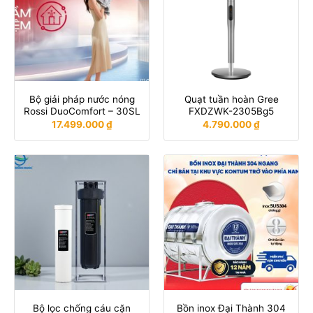
Bộ giải pháp nước nóng
Quạt tuần hoàn Gree
Rossi DuoComfort – 30SL
FXDZWK-2305Bg5
17.499.000
₫
4.790.000
₫
Bộ lọc chống cáu cặn
Bồn inox Đại Thành 304