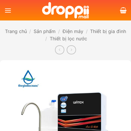
Bỏ
qua
nội
dung
Trang chủ
/
Sản phẩm
/
Điện máy
/
Thiết bị gia đình
/
Thiết bị lọc nước