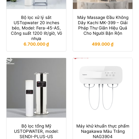
Bộ lọc xử lý sắt
Máy Massage Đầu Không
USTopwater 20 inches
Dây Kachi MK-399 – Giải
béo, Model: Fera-45-AS,
Pháp Thư Giãn Hiệu Quả
Công suất 1200 lít/giờ, Vỏ
Cho Người Bận Rộn
nhựa
6.700.000
₫
499.000
₫
Bộ lọc tổng Mỹ
Máy khử khuẩn thực phẩm
USTOPWATER, model:
Nagakawa Màu Trắng
SENDI-PLUS-US
NAG3904