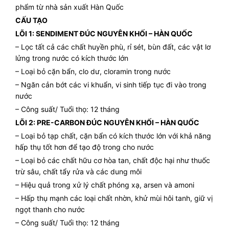
phẩm từ nhà sản xuất Hàn Quốc
CẤU TẠO
LÕI 1: SENDIMENT ĐÚC NGUYÊN KHỐI – HÀN QUỐC
– Lọc tất cả các chất huyền phù, rỉ sét, bùn đất, các vật lơ
lửng trong nước có kích thước lớn
– Loại bỏ cặn bẩn, clo dư, cloramin trong nước
– Ngăn cản bớt các vi khuẩn, vi sinh tiếp tục đi vào trong
nước
– Công suất/ Tuổi thọ: 12 tháng
LÕI 2: PRE-CARBON ĐÚC NGUYÊN KHỐI – HÀN QUỐC
– Loại bỏ tạp chất, cặn bẩn có kích thước lớn với khả năng
hấp thụ tốt hơn để tạo độ trong cho nước
– Loại bỏ các chất hữu cơ hòa tan, chất độc hại như thuốc
trừ sâu, chất tẩy rửa và các dung môi
– Hiệu quả trong xử lý chất phóng xạ, arsen và amoni
– Hấp thụ mạnh các loại chất nhờn, khử mùi hôi tanh, giữ vị
ngọt thanh cho nước
– Công suất/ Tuổi thọ: 12 tháng