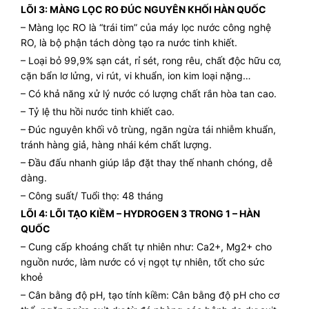
LÕI 3: MÀNG LỌC RO ĐÚC NGUYÊN KHỐI HÀN QUỐC
– Màng lọc RO là “trái tim” của máy lọc nước công nghệ
RO, là bộ phận tách dòng tạo ra nước tinh khiết.
– Loại bỏ 99,9% sạn cát, rỉ sét, rong rêu, chất độc hữu cơ,
cặn bẩn lơ lửng, vi rút, vi khuẩn, ion kim loại nặng…
– Có khả năng xử lý nước có lượng chất rắn hòa tan cao.
– Tỷ lệ thu hồi nước tinh khiết cao.
– Đúc nguyên khối vô trùng, ngăn ngừa tái nhiễm khuẩn,
tránh hàng giả, hàng nhái kém chất lượng.
– Đầu đấu nhanh giúp lắp đặt thay thế nhanh chóng, dễ
dàng.
– Công suất/ Tuổi thọ: 48 tháng
LÕI 4: LÕI TẠO KIỀM – HYDROGEN 3 TRONG 1 – HÀN
QUỐC
– Cung cấp khoáng chất tự nhiên như: Ca2+, Mg2+ cho
nguồn nước, làm nước có vị ngọt tự nhiên, tốt cho sức
khoẻ
– Cân bằng độ pH, tạo tính kiềm: Cân bằng độ pH cho cơ