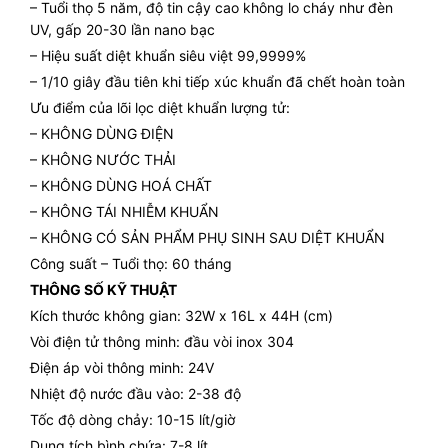
– Tuổi thọ 5 năm, độ tin cậy cao không lo cháy như đèn
UV, gấp 20-30 lần nano bạc
– Hiệu suất diệt khuẩn siêu việt 99,9999%
– 1/10 giây đầu tiên khi tiếp xúc khuẩn đã chết hoàn toàn
Ưu điểm của lõi lọc diệt khuẩn lượng tử:
– KHÔNG DÙNG ĐIỆN
– KHÔNG NƯỚC THẢI
– KHÔNG DÙNG HOÁ CHẤT
– KHÔNG TÁI NHIỄM KHUẨN
– KHÔNG CÓ SẢN PHẨM PHỤ SINH SAU DIỆT KHUẨN
Công suất – Tuổi thọ: 60 tháng
THÔNG SỐ KỸ THUẬT
Kích thước không gian: 32W x 16L x 44H (cm)
Vòi điện tử thông minh: đầu vòi inox 304
Điện áp vòi thông minh: 24V
Nhiệt độ nước đầu vào: 2-38 độ
Tốc độ dòng chảy: 10-15 lít/giờ
Dung tích bình chứa: 7-8 lít