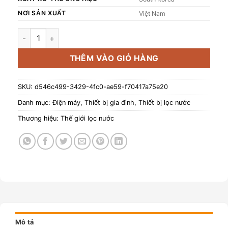
NƠI SẢN XUẤT
Việt Nam
Máy lọc nước Watek, Model: Lux-S-RO số lượng
THÊM VÀO GIỎ HÀNG
SKU:
d546c499-3429-4fc0-ae59-f70417a75e20
Danh mục:
Điện máy
,
Thiết bị gia đình
,
Thiết bị lọc nước
Thương hiệu:
Thế giới lọc nước
Mô tả