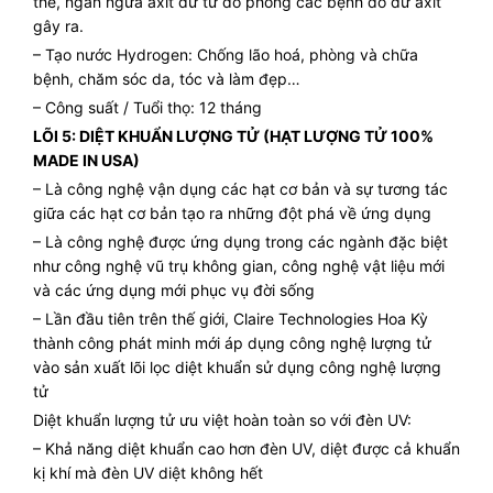
thể, ngăn ngừa axit dư từ đó phòng các bệnh do dư axit
gây ra.
– Tạo nước Hydrogen: Chống lão hoá, phòng và chữa
bệnh, chăm sóc da, tóc và làm đẹp…
– Công suất / Tuổi thọ: 12 tháng
LÕI 5: DIỆT KHUẨN LƯỢNG TỬ (HẠT LƯỢNG TỬ 100%
MADE IN USA)
– Là công nghệ vận dụng các hạt cơ bản và sự tương tác
giữa các hạt cơ bản tạo ra những đột phá về ứng dụng
– Là công nghệ được ứng dụng trong các ngành đặc biệt
như công nghệ vũ trụ không gian, công nghệ vật liệu mới
và các ứng dụng mới phục vụ đời sống
– Lần đầu tiên trên thế giới, Claire Technologies Hoa Kỳ
thành công phát minh mới áp dụng công nghệ lượng tử
vào sản xuất lõi lọc diệt khuẩn sử dụng công nghệ lượng
tử
Diệt khuẩn lượng tử ưu việt hoàn toàn so với đèn UV:
– Khả năng diệt khuẩn cao hơn đèn UV, diệt được cả khuẩn
kị khí mà đèn UV diệt không hết