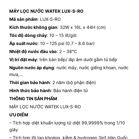
MÁY LỌC NƯỚC WATEK LUX-S-RO
Mã sản phẩm
: LUX-S-RO
Kích thước không gian
: 32W x 16L x 44H (cm)
Tốc độ dòng chảy
: 10 – 15 lít/giờ
Áp suất nước
: 10 – 125 psi (0.7 – 8.6 bar)
Nhiệt độ nước đầu vào
: 2 – 38°C
Vị trí đặt máy
: trên bàn bếp/ lắp âm dưới gầm tủ bếp
Nguồn nước áp dụng
: nước máy, nước giếng khoan, nước
mưa,…
Thời gian bảo hành
: 2 năm (bộ phận điện)
Hình thức bảo hành
: Bảo hành điện tử
THÔNG TIN SẢN PHẨM
MÁY LỌC NƯỚC WATEK LUX-S-RO
ƯU ĐIỂM
– Tích hợp diệt khuẩn lượng tử diệt 99,9999% trong 1/10
giây
– Tích hợp lõi tạo khoáng, kiềm & hydrogen 3in1 Hàn Quốc