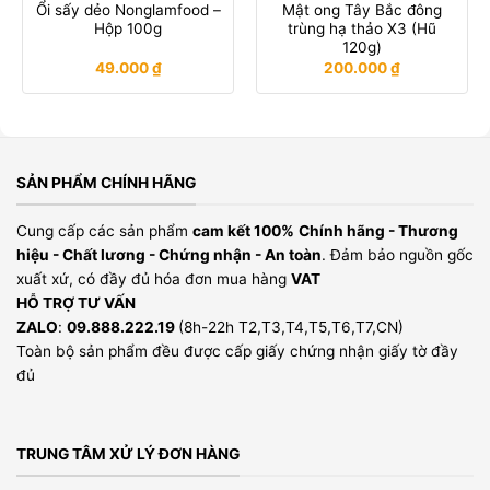
Ổi sấy dẻo Nonglamfood –
Mật ong Tây Bắc đông
Hộp 100g
trùng hạ thảo X3 (Hũ
120g)
49.000
₫
200.000
₫
SẢN PHẨM CHÍNH HÃNG
Cung cấp các sản phẩm
cam kết 100%
Chính hãng - Thương
hiệu - Chất lương - Chứng nhận - An toàn
. Đảm bảo nguồn gốc
xuất xứ, có đầy đủ hóa đơn mua hàng
VAT
HỖ TRỢ TƯ VẤN
ZALO
:
09.888.222.19
(8h-22h T2,T3,T4,T5,T6,T7,CN)
Toàn bộ sản phẩm đều được cấp giấy chứng nhận giấy tờ đầy
đủ
TRUNG TÂM XỬ LÝ ĐƠN HÀNG