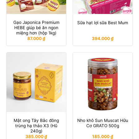
Gạo Japonica Premium
Sữa hạt lợi sữa Best Mum
HEBE giúp bé ăn ngon
miệng hơn (hộp 1kg)
87.000
₫
394.000
₫
Mật ong Tây Bắc đông
Nho khô Sun Muscat Hữu
trùng hạ thảo X3 (Hũ
Cơ GRATO 500g
240g)
385.000
₫
185.000
₫