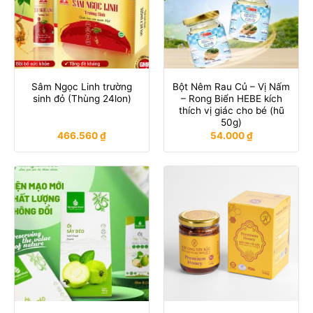
Sâm Ngọc Linh trường
Bột Nêm Rau Củ – Vị Nấm
sinh đỏ (Thùng 24lon)
– Rong Biển HEBE kích
thích vị giác cho bé (hũ
50g)
466.560
₫
54.000
₫