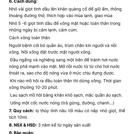
6. Cách dùng:
Nhỏ vài giọt tinh dầu lên khăn quàng cổ để giữ ẩm, thông
thoáng đường thở, thích hợp vào mùa lạnh, giao mùa
Nhỏ 5 -6 giọt tinh dầu để xông mặt hoặc toàn thân trong
những ngày bị cảm lạnh, cảm cúm.
Cách xông toàn thân
Người bệnh cởi bỏ quần áo, trùm chăn kín người và nồi
xông. Nồi xông đặt trước mặt người xông.
Đầu ngẩng và nghiêng sang một bên để tránh hơi nước
nóng phả mạnh vào mặt. Mở nồi nước từ từ cho hơi nước
thoát ra, sao cho độ nóng vừa ở mức chịu đựng được.
Khi nào mồ hôi ra đều toàn thân thì dừng xông. Thời gian
xông thường 10-20 phút.
Lau sạch mồ hôi bằng khăn khô sạch, mặc quần áo sạch.
Uống một cốc nước nóng (trà gừng, đường, chanh…)
7. Quy cách:
lọ thủy tinh nâu tối màu có nắp nhỏ giọt, thể
tích 10ml.
8. NSX & HSD:
3 năm kể từ ngày sản xuất
9. Bảo quản: