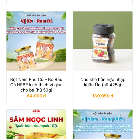
Bột Nêm Rau Củ – Bò Rau
Nho khô hỗn hợp nhập
Củ HEBE kích thích vị giác
khẩu Úc (hũ 425g)
cho bé (hũ 50g)
64.000
₫
169.050
₫