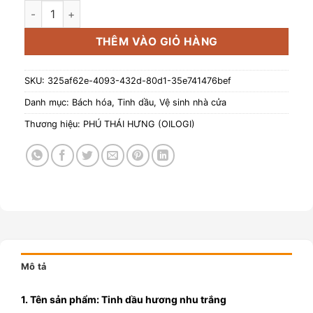
Tinh dầu hương Nhu Trắng – Clove Basil Oil giữ ấm, thông 
THÊM VÀO GIỎ HÀNG
SKU:
325af62e-4093-432d-80d1-35e741476bef
Danh mục:
Bách hóa
,
Tinh dầu
,
Vệ sinh nhà cửa
Thương hiệu:
PHÚ THÁI HƯNG (OILOGI)
Mô tả
1. Tên sản phẩm: Tinh dầu hương nhu trắng