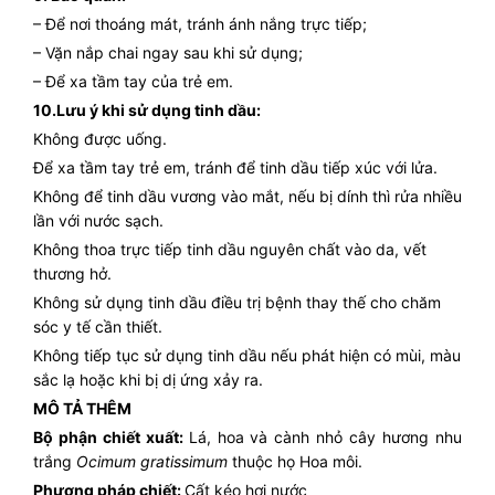
– Để nơi thoáng mát, tránh ánh nắng trực tiếp;
– Vặn nắp chai ngay sau khi sử dụng;
– Để xa tầm tay của trẻ em.
10.Lưu ý khi sử dụng tinh dầu:
Không được uống.
Để xa tầm tay trẻ em, tránh để tinh dầu tiếp xúc với lửa.
Không để tinh dầu vương vào mắt, nếu bị dính thì rửa nhiều
lần với nước sạch.
Không thoa trực tiếp tinh dầu nguyên chất vào da, vết
thương hở.
Không sử dụng tinh dầu điều trị bệnh thay thế cho chăm
sóc y tế cần thiết.
Không tiếp tục sử dụng tinh dầu nếu phát hiện có mùi, màu
sắc lạ hoặc khi bị dị ứng xảy ra.
MÔ TẢ THÊM
Bộ phận chiết xuất:
Lá, hoa và cành nhỏ cây hương nhu
trắng
Ocimum gratissimum
thuộc họ Hoa môi.
Phương pháp chiết:
Cất kéo hơi nước