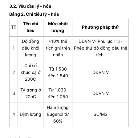
3.2. Yêu cầu lý – hóa
Bảng 2. Chỉ tiêu lý – hóa
Tên chỉ
Mức chất
TT
Phương pháp thử
tiêu
lượng
Độ đồng
+10% thể
DĐVN V- Phụ lục 11.1-
1
đều khối
tích ghi trên
Phép thử độ đồng đều thể
lượng
nhãn
tích.
Chỉ số
Từ 1.530
2
khúc xạ ở
DĐVN V
đến 1.540
200C
Tỷ trọng ở
Từ 1.030
3
DĐVN V
20oC
đến 1.050
Hàm lượng
4
Định lượng
Eugenol từ
GC/MS
60%