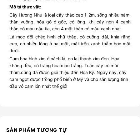
Mô tả thực vật:
Cây Hương Nhu là loại cây thảo cao 1-2m, sống nhiều năm,
thân vuông, hóa gỗ ở gốc, có lông, khi cây non 4 cạnh
thân có màu nâu tía, còn 4 mặt thân có màu xanh nhạt.
Lá mọc đối chéo hình chữ thập, có cuống dài, khía răng
cưa, có nhiều lông ở hai mặt, mặt trên xanh thẫm hơn mặt
dưới.
Cụm hoa hình xim ở nách lá, co lại thành xim đơn. Hoa
không đều, có tràng hoa màu trắng. Toàn cây có mùi
thơm.
cùng đã được giới thiệu đến Hoa Kỳ. Ngày nay, cây
cam ngọt được trồng phổ biến ở Mỹ và cho sản lượng tinh
dầu vỏ cam lớn nhất thế giới
SẢN PHẨM TƯƠNG TỰ