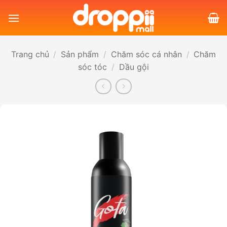
Bỏ
qua
nội
dung
Trang chủ
/
Sản phẩm
/
Chăm sóc cá nhân
/
Chăm
sóc tóc
/
Dầu gội