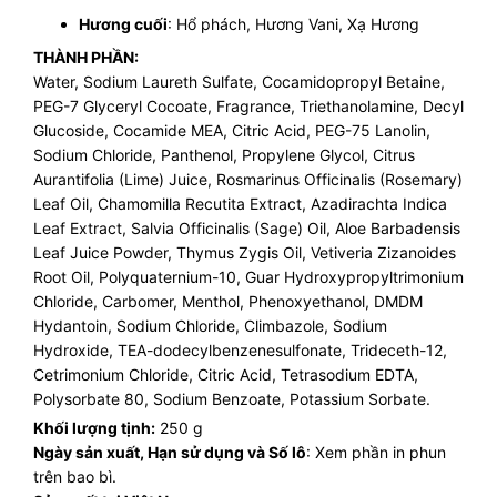
Hương cuối
: Hổ phách, Hương Vani, Xạ Hương
THÀNH PHẦN:
Water, Sodium Laureth Sulfate, Cocamidopropyl Betaine,
PEG-7 Glyceryl Cocoate, Fragrance, Triethanolamine, Decyl
Glucoside, Cocamide MEA, Citric Acid, PEG-75 Lanolin,
Sodium Chloride, Panthenol, Propylene Glycol, Citrus
Aurantifolia (Lime) Juice, Rosmarinus Officinalis (Rosemary)
Leaf Oil, Chamomilla Recutita Extract, Azadirachta Indica
Leaf Extract, Salvia Officinalis (Sage) Oil, Aloe Barbadensis
Leaf Juice Powder, Thymus Zygis Oil, Vetiveria Zizanoides
Root Oil, Polyquaternium-10, Guar Hydroxypropyltrimonium
Chloride, Carbomer, Menthol, Phenoxyethanol, DMDM
Hydantoin, Sodium Chloride, Climbazole, Sodium
Hydroxide, TEA-dodecylbenzenesulfonate, Trideceth-12,
Cetrimonium Chloride, Citric Acid, Tetrasodium EDTA,
Polysorbate 80, Sodium Benzoate, Potassium Sorbate.
Khối lượng tịnh:
250 g
Ngày sản xuất, Hạn sử dụng và Số lô
: Xem phần in phun
trên bao bì.