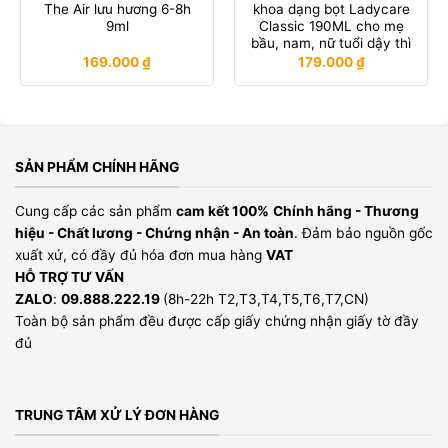
The Air lưu hương 6-8h
khoa dạng bọt Ladycare
9ml
Classic 190ML cho mẹ
bầu, nam, nữ tuổi dậy thì
169.000
₫
179.000
₫
SẢN PHẨM CHÍNH HÃNG
Cung cấp các sản phẩm
cam kết 100%
Chính hãng - Thương
hiệu - Chất lương - Chứng nhận - An toàn
. Đảm bảo nguồn gốc
xuất xứ, có đầy đủ hóa đơn mua hàng
VAT
HỖ TRỢ TƯ VẤN
ZALO
:
09.888.222.19
(8h-22h T2,T3,T4,T5,T6,T7,CN)
Toàn bộ sản phẩm đều được cấp giấy chứng nhận giấy tờ đầy
đủ
TRUNG TÂM XỬ LÝ ĐƠN HÀNG