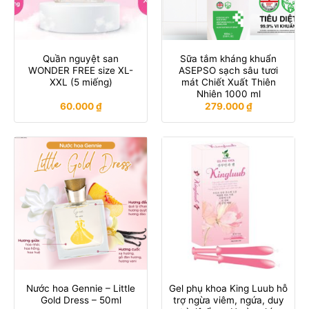
Quần nguyệt san
Sữa tắm kháng khuẩn
WONDER FREE size XL-
ASEPSO sạch sâu tươi
XXL (5 miếng)
mát Chiết Xuất Thiên
Nhiên 1000 ml
60.000
₫
279.000
₫
Nước hoa Gennie – Little
Gel phụ khoa King Luub hỗ
Gold Dress – 50ml
trợ ngừa viêm, ngứa, duy