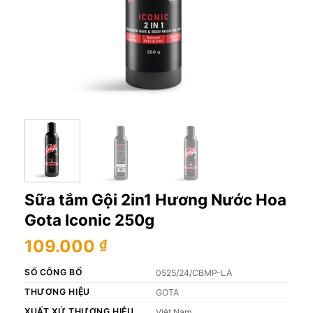
Sữa tắm Gội 2in1 Hương Nước Hoa
Gota Iconic 250g
109.000
₫
SỐ CÔNG BỐ
0525/24/CBMP-LA
THƯƠNG HIỆU
GOTA
XUẤT XỨ THƯƠNG HIỆU
Việt Nam