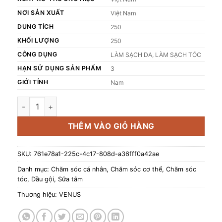
NƠI SẢN XUẤT
Việt Nam
DUNG TÍCH
250
KHỐI LƯỢNG
250
CÔNG DỤNG
LÀM SẠCH DA, LÀM SẠCH TÓC
HẠN SỬ DỤNG SẢN PHẨM
3
GIỚI TÍNH
Nam
Sữa tắm Gội 2in1 Hương Nước Hoa Gota Iconic 250g số lượ
THÊM VÀO GIỎ HÀNG
SKU:
761e78a1-225c-4c17-808d-a36fff0a42ae
Danh mục:
Chăm sóc cá nhân
,
Chăm sóc cơ thể
,
Chăm sóc
tóc
,
Dầu gội
,
Sữa tắm
Thương hiệu:
VENUS