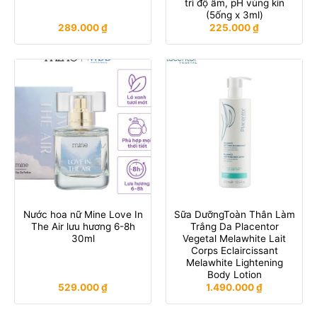
trì độ ẩm, pH vùng kín
(5ống x 3ml)
289.000
₫
225.000
₫
Nước hoa nữ Mine Love In
Sữa DưỡngToàn Thân Làm
The Air lưu hương 6-8h
Trắng Da Placentor
30ml
Vegetal Melawhite Lait
Corps Eclaircissant
Melawhite Lightening
Body Lotion
529.000
₫
1.490.000
₫