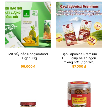
Mít sấy dẻo Nonglamfood
Gạo Japonica Premium
– Hộp 100g
HEBE giúp bé ăn ngon
miệng hơn (hộp 1kg)
66.000
₫
87.000
₫