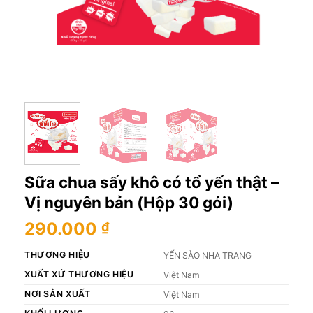
Sữa chua sấy khô có tổ yến thật –
Vị nguyên bản (Hộp 30 gói)
290.000
₫
THƯƠNG HIỆU
YẾN SÀO NHA TRANG
XUẤT XỨ THƯƠNG HIỆU
Việt Nam
NƠI SẢN XUẤT
Việt Nam