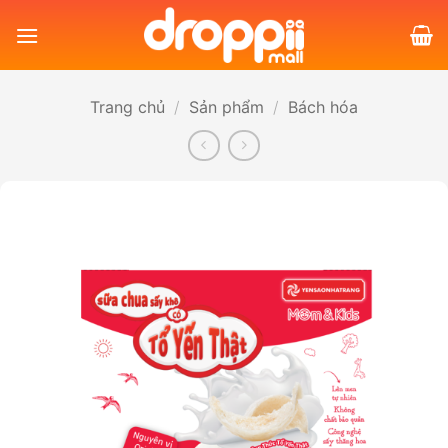
Bỏ
qua
nội
dung
Trang chủ
/
Sản phẩm
/
Bách hóa