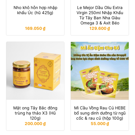
Nho khô hỗn hợp nhập
Le Mejor Dầu Oliu Extra
khẩu Úc (hũ 425g)
Virgin 250ml Nhập Khẩu
Từ Tây Ban Nha Giàu
Omega 3 & Axit Béo
169.050
₫
129.600
₫
Mật ong Tây Bắc đông
Mì Cầu Vồng Rau Củ HEBE
trùng hạ thảo X3 (Hũ
bổ sung dinh dưỡng từ ngũ
120g)
cốc & rau củ (hộp 100g)
200.000
₫
55.000
₫