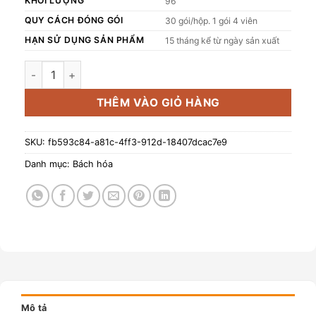
KHỐI LƯỢNG
96
QUY CÁCH ĐÓNG GÓI
30 gói/hộp. 1 gói 4 viên
HẠN SỬ DỤNG SẢN PHẨM
15 tháng kể từ ngày sản xuất
Sữa chua sấy khô có tổ yến thật - Vị nguyên bản (Hộp 30 gó
THÊM VÀO GIỎ HÀNG
SKU:
fb593c84-a81c-4ff3-912d-18407dcac7e9
Danh mục:
Bách hóa
Mô tả