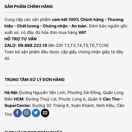
SẢN PHẨM CHÍNH HÃNG
Cung cấp các sản phẩm
cam kết 100%
Chính hãng - Thương
hiệu - Chất lương - Chứng nhận - An toàn
. Đảm bảo nguồn gốc
xuất xứ, có đầy đủ hóa đơn mua hàng
VAT
HỖ TRỢ TƯ VẤN
ZALO
:
09.888.222.19
(8h-22h T2,T3,T4,T5,T6,T7,CN)
Toàn bộ sản phẩm đều được cấp giấy chứng nhận giấy tờ đầy
đủ
TRUNG TÂM XỬ LÝ ĐƠN HÀNG
Hà Nội:
Đường Nguyễn Văn Linh, Phường Sài Đồng, Quận Long
Biên
HCM
: Đường Thuỷ Lợi, Phước Long A, Quận 9
Cần Thơ –
SuperCenter:
Đường 30 Tháng 4, Xuân Khánh, Ninh Kiều, Cần
Thơ