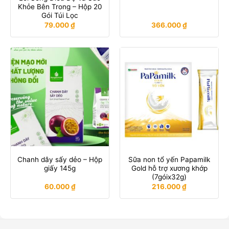
Khỏe Bên Trong – Hộp 20
Gói Túi Lọc
79.000
₫
366.000
₫
Chanh dây sấy dẻo – Hộp
Sữa non tổ yến Papamilk
giấy 145g
Gold hỗ trợ xương khớp
(7góix32g)
60.000
₫
216.000
₫