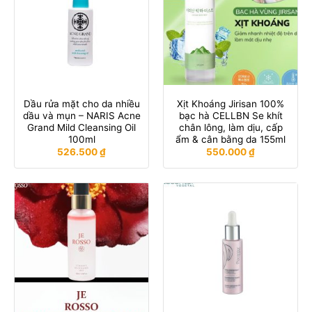
Dầu rửa mặt cho da nhiều
Xịt Khoáng Jirisan 100%
dầu và mụn – NARIS Acne
bạc hà CELLBN Se khít
Grand Mild Cleansing Oil
chân lông, làm dịu, cấp
100ml
ẩm & cân bằng da 155ml
526.500
₫
550.000
₫