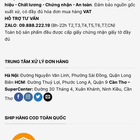
hiệu - Chất lương - Chứng nhận - An toàn
. Đảm bảo nguồn gốc
xuất xứ, có đầy đủ hóa đơn mua hàng
VAT
HỖ TRỢ TƯ VẤN
ZALO
:
09.888.222.19
(8h-22h T2,T3,T4,T5,T6,T7,CN)
Toàn bộ sản phẩm đều được cấp giấy chứng nhận giấy tờ đầy
đủ
TRUNG TÂM XỬ LÝ ĐƠN HÀNG
Hà Nội:
Đường Nguyễn Văn Linh, Phường Sài Đồng, Quận Long
Biên
HCM
: Đường Thuỷ Lợi, Phước Long A, Quận 9
Cần Thơ –
SuperCenter:
Đường 30 Tháng 4, Xuân Khánh, Ninh Kiều, Cần
Thơ
SHIP HÀNG COD TOÀN QUỐC