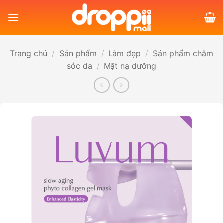
Bỏ
qua
nội
dung
Trang chủ
/
Sản phẩm
/
Làm đẹp
/
Sản phẩm chăm
sóc da
/
Mặt nạ dưỡng