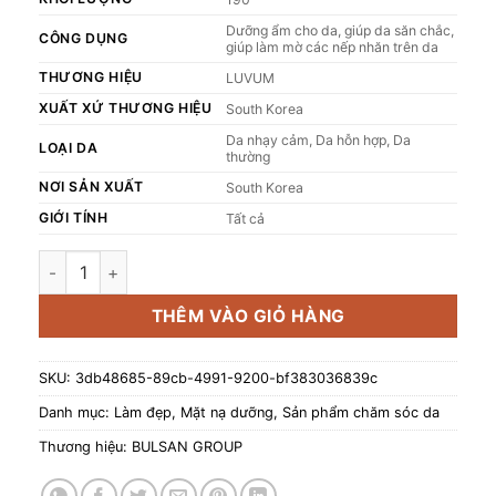
Dưỡng ẩm cho da, giúp da săn chắc,
CÔNG DỤNG
giúp làm mờ các nếp nhăn trên da
THƯƠNG HIỆU
LUVUM
XUẤT XỨ THƯƠNG HIỆU
South Korea
Da nhạy cảm, Da hỗn hợp, Da
LOẠI DA
thường
NƠI SẢN XUẤT
South Korea
GIỚI TÍNH
Tất cả
Mặt nạ thạch collagen LUVUM Slow Aging Phyto Collagen G
THÊM VÀO GIỎ HÀNG
SKU:
3db48685-89cb-4991-9200-bf383036839c
Danh mục:
Làm đẹp
,
Mặt nạ dưỡng
,
Sản phẩm chăm sóc da
Thương hiệu:
BULSAN GROUP