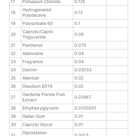
17
Potassium Chloride
0.125
Hydrogenated
18
0.12
Polydecene
19
Polysorbate 60
0.1
Caprylic/Capric
20
0.09
Triglyceride
21
Panthenol
0.075
22
Adenosine
0.04
23
Fragrance
0.04
24
Dextrin
0.02033
25
Allantoin
0.02
26
Disodium EDTA
0.02
Gardenia Florida Fruit
27
0.01967
Extract
28
Ethylhexylglycerin
0.0100001
29
Gellan Gum
0.01
30
Caprylyl Glycol
0.01
Dipotassium
31
0.0013