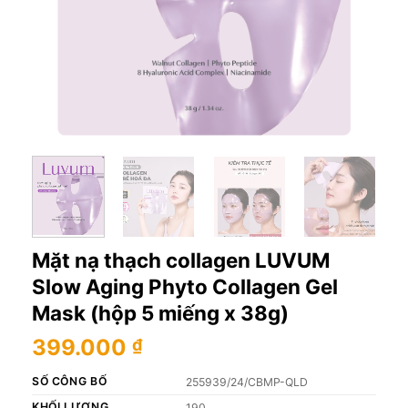
Mặt nạ thạch collagen LUVUM
Slow Aging Phyto Collagen Gel
Mask (hộp 5 miếng x 38g)
399.000
₫
SỐ CÔNG BỐ
255939/24/CBMP-QLD
KHỐI LƯỢNG
190