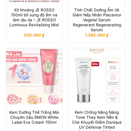
Xịt khoáng JE ROSSO
Tinh Chất Dưỡng Ẩm Và
100ml bổ sung độ ẩm và
Giảm Nếp Nhăn Placentor
làm dịu da – JE ROSSO
Vegetal Serum
Luminous Revitalizing Mist
Regenerant Regenerating
Serum
530.000
₫
1.380.000
₫
Kem Dưỡng Thể Trắng Mịn
Kem Chống Nắng Nâng
Chuyên Sâu RMON White
Tone Thay Kem Nền &
Label Eve Cream 150ml
Che Khuyết Điểm Danique
UV Defense Tinted