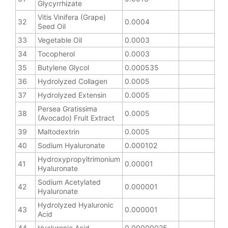
Glycyrrhizate
Vitis Vinifera (Grape)
32
0.0004
Seed Oil
33
Vegetable Oil
0.0003
34
Tocopherol
0.0003
35
Butylene Glycol
0.000535
36
Hydrolyzed Collagen
0.0005
37
Hydrolyzed Extensin
0.0005
Persea Gratissima
38
0.0005
(Avocado) Fruit Extract
39
Maltodextrin
0.0005
40
Sodium Hyaluronate
0.000102
Hydroxypropyltrimonium
41
0.00001
Hyaluronate
Sodium Acetylated
42
0.000001
Hyaluronate
Hydrolyzed Hyaluronic
43
0.000001
Acid
44
Hyaluronic Acid
0.00000025