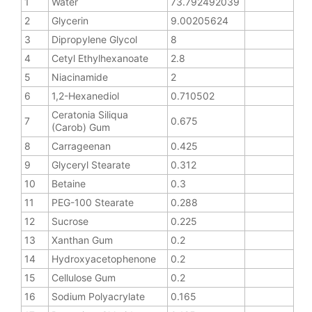
1
Water
73.792492039
2
Glycerin
9.00205624
3
Dipropylene Glycol
8
4
Cetyl Ethylhexanoate
2.8
5
Niacinamide
2
6
1,2-Hexanediol
0.710502
Ceratonia Siliqua
7
0.675
(Carob) Gum
8
Carrageenan
0.425
9
Glyceryl Stearate
0.312
10
Betaine
0.3
11
PEG-100 Stearate
0.288
12
Sucrose
0.225
13
Xanthan Gum
0.2
14
Hydroxyacetophenone
0.2
15
Cellulose Gum
0.2
16
Sodium Polyacrylate
0.165