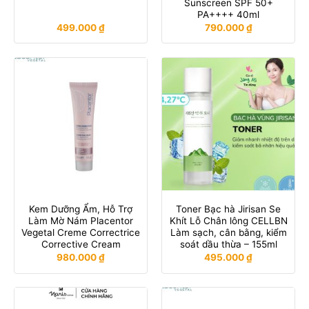
Sunscreen SPF 50+
PA++++ 40ml
499.000
₫
790.000
₫
Kem Dưỡng Ẩm, Hỗ Trợ
Toner Bạc hà Jirisan Se
Làm Mờ Nám Placentor
Khít Lỗ Chân lông CELLBN
Vegetal Creme Correctrice
Làm sạch, cân bằng, kiểm
Corrective Cream
soát dầu thừa – 155ml
980.000
₫
495.000
₫