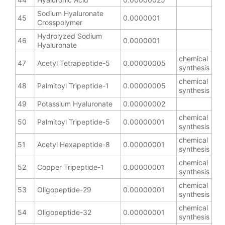
Sodium Hyaluronate
45
0.0000001
Crosspolymer
Hydrolyzed Sodium
46
0.0000001
Hyaluronate
chemical
47
Acetyl Tetrapeptide-5
0.00000005
synthesis
chemical
48
Palmitoyl Tripeptide-1
0.00000005
synthesis
49
Potassium Hyaluronate
0.00000002
chemical
50
Palmitoyl Tripeptide-5
0.00000001
synthesis
chemical
51
Acetyl Hexapeptide-8
0.00000001
synthesis
chemical
52
Copper Tripeptide-1
0.00000001
synthesis
chemical
53
Oligopeptide-29
0.00000001
synthesis
chemical
54
Oligopeptide-32
0.00000001
synthesis