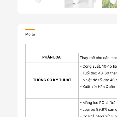
Mô tả
PHÂN LOẠI
Thay thế cho các mo
– Công suất: 10-15 lít
– Tuổi thọ: 48-60 thá
THÔNG SỐ KỸ THUẬT
– Nhiệt độ tối đa: 40 
– Xuất xứ: Hàn Quốc
– Màng lọc RO là “trá
– Loại bỏ 99,9% sạn cá
– Có khả năng xử lý 