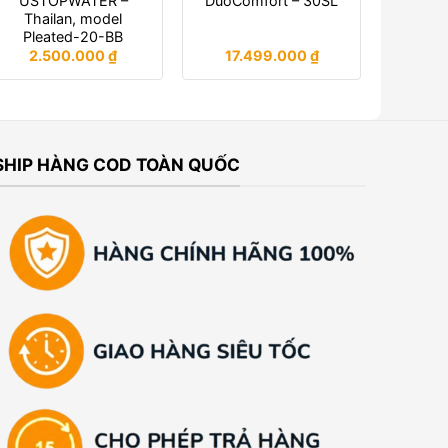
USTOPWATER –
DuoComfort – 30SL
Thailan, model
Pleated-20-BB
2.500.000
₫
17.499.000
₫
SHIP HÀNG COD TOÀN QUỐC