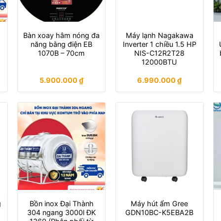
Bàn xoay hâm nóng đa
Máy lạnh Nagakawa
năng bằng điện EB
Inverter 1 chiều 1.5 HP
1070B – 70cm
NIS-C12R2T28
12000BTU
5.900.000
₫
6.990.000
₫
g
Bồn inox Đại Thành
Máy hút ẩm Gree
304 ngang 3000l ĐK
GDN10BC-K5EBA2B