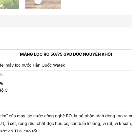
MÀNG LỌC RO 50/75 GPD ĐÚC NGUYÊN KHỐI
del máy lọc nước Hàn Quốc Watek
/h
ng
độ C
i tim” của máy lọc nước công nghệ RO, là bộ phận tách dòng tạo ra n
t, rỉ sét, rong rêu, chất độc hữu cơ, cặn bẩn lơ lửng, vi rút, vi khuẩn
nước có TDS cao tốt.