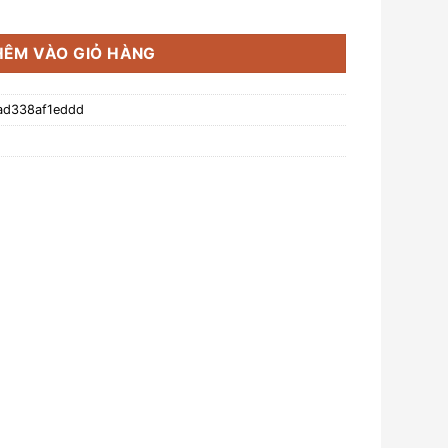
GPD đúc nguyên khối số lượng
HÊM VÀO GIỎ HÀNG
ad338af1eddd