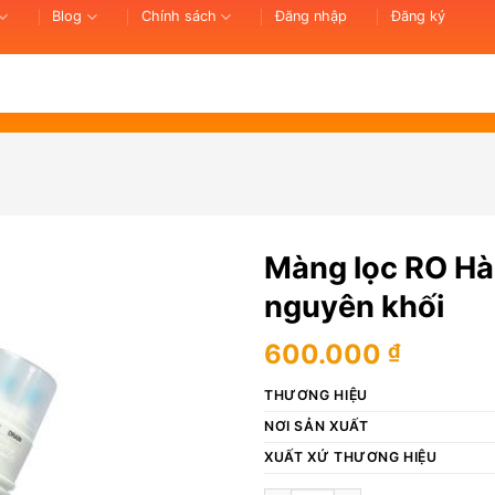
Blog
Chính sách
Đăng nhập
Đăng ký
Màng lọc RO H
nguyên khối
600.000
₫
THƯƠNG HIỆU
NƠI SẢN XUẤT
XUẤT XỨ THƯƠNG HIỆU