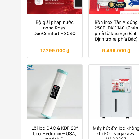
Bộ giải pháp nước
Bồn inox Tân Á đứng
nóng Rossi
2500l ĐK 1140 (Phân
DuoComfort – 30SQ
phối từ khu vực Bình
Định trở ra phía Bắc)
17.299.000
₫
9.499.000
₫
Lõi lọc GAC & KDF 20”
Máy hút ẩm lọc khôn
béo Hydronix – USA,
khí 50L Nagakawa