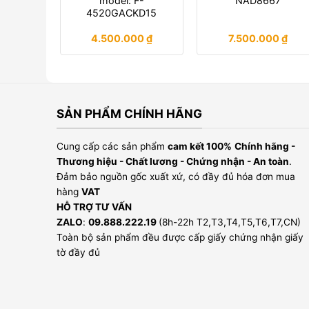
model: F-
NAD8667
4520GACKD15
4.500.000
₫
7.500.000
₫
SẢN PHẨM CHÍNH HÃNG
Cung cấp các sản phẩm
cam kết 100%
Chính hãng -
Thương hiệu - Chất lương - Chứng nhận - An toàn
.
Đảm bảo nguồn gốc xuất xứ, có đầy đủ hóa đơn mua
hàng
VAT
HỖ TRỢ TƯ VẤN
ZALO
:
09.888.222.19
(8h-22h T2,T3,T4,T5,T6,T7,CN)
Toàn bộ sản phẩm đều được cấp giấy chứng nhận giấy
tờ đầy đủ