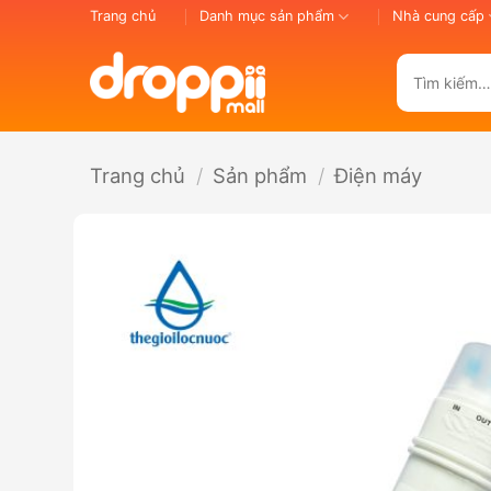
Bỏ
Trang chủ
Danh mục sản phẩm
Nhà cung cấp
qua
nội
Tìm
dung
kiếm:
Trang chủ
/
Sản phẩm
/
Điện máy