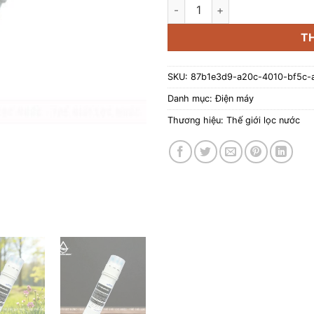
Màng lọc RO Hàn Quốc 50/75 
T
SKU:
87b1e3d9-a20c-4010-bf5c-
Danh mục:
Điện máy
Thương hiệu:
Thế giới lọc nước