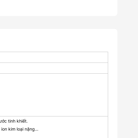
ước tinh khiết.
, ion kim loại nặng…