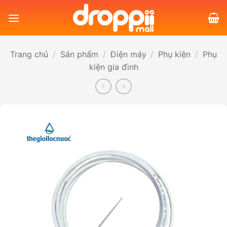
Bỏ
qua
nội
dung
Trang chủ
/
Sản phẩm
/
Điện máy
/
Phụ kiện
/
Phụ
kiện gia đình