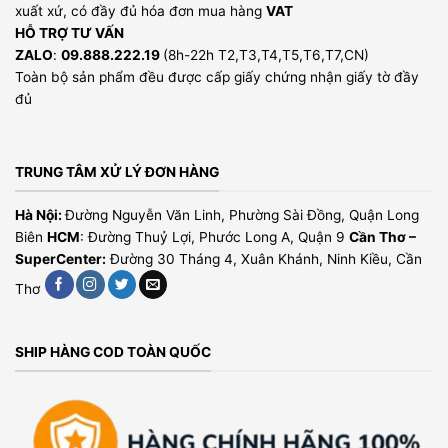
xuất xứ, có đầy đủ hóa đơn mua hàng
VAT
HỖ TRỢ TƯ VẤN
ZALO
:
09.888.222.19
(8h-22h T2,T3,T4,T5,T6,T7,CN)
Toàn bộ sản phẩm đều được cấp giấy chứng nhận giấy tờ đầy
đủ
TRUNG TÂM XỬ LÝ ĐƠN HÀNG
Hà Nội:
Đường Nguyễn Văn Linh, Phường Sài Đồng, Quận Long
Biên
HCM
: Đường Thuỷ Lợi, Phước Long A, Quận 9
Cần Thơ –
SuperCenter:
Đường 30 Tháng 4, Xuân Khánh, Ninh Kiều, Cần
Thơ
SHIP HÀNG COD TOÀN QUỐC