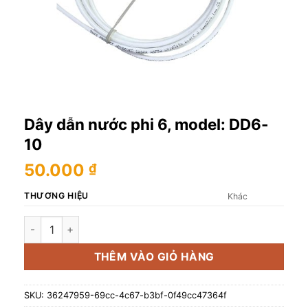
Dây dẫn nước phi 6, model: DD6-
10
50.000
₫
THƯƠNG HIỆU
Khác
Dây dẫn nước phi 6, model: DD6-10 số lượng
THÊM VÀO GIỎ HÀNG
SKU:
36247959-69cc-4c67-b3bf-0f49cc47364f