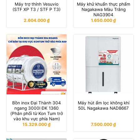
Máy trợ thính Vesuvio
Máy khử khuẩn thực phẩm
(STF XP T3 / STF P T3)
Nagakawa Màu Trắng
NAG3904
2.604.000
₫
1.650.000
₫
Bồn inox Đại Thành 304
Máy hút ẩm lọc không khí
ngang 3000l ĐK 1360
50L Nagakawa NAD8667
(Phân phối từ Kon Tum trở
vào khu vực phía Nam)
15.329.000
₫
7.500.000
₫