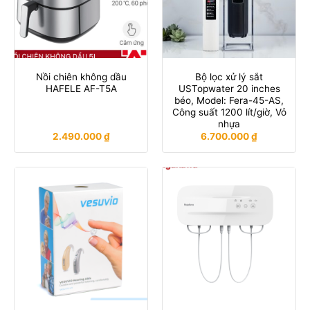
Nồi chiên không dầu
Bộ lọc xử lý sắt
HAFELE AF-T5A
USTopwater 20 inches
béo, Model: Fera-45-AS,
Công suất 1200 lít/giờ, Vỏ
nhựa
2.490.000
₫
6.700.000
₫