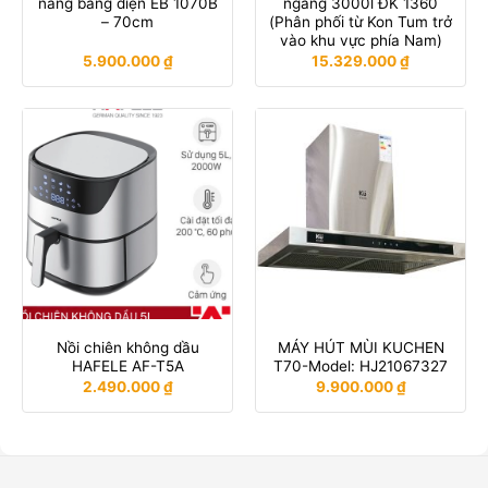
năng bằng điện EB 1070B
ngang 3000l ĐK 1360
– 70cm
(Phân phối từ Kon Tum trở
vào khu vực phía Nam)
5.900.000
₫
15.329.000
₫
Nồi chiên không dầu
MÁY HÚT MÙI KUCHEN
HAFELE AF-T5A
T70-Model: HJ21067327
2.490.000
₫
9.900.000
₫