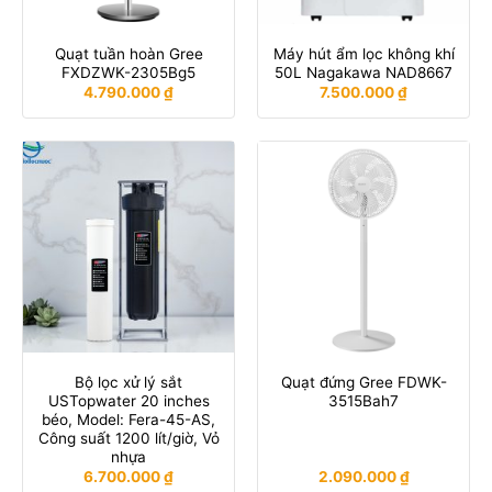
Quạt tuần hoàn Gree
Máy hút ẩm lọc không khí
FXDZWK-2305Bg5
50L Nagakawa NAD8667
4.790.000
₫
7.500.000
₫
Bộ lọc xử lý sắt
Quạt đứng Gree FDWK-
USTopwater 20 inches
3515Bah7
béo, Model: Fera-45-AS,
Công suất 1200 lít/giờ, Vỏ
nhựa
6.700.000
₫
2.090.000
₫