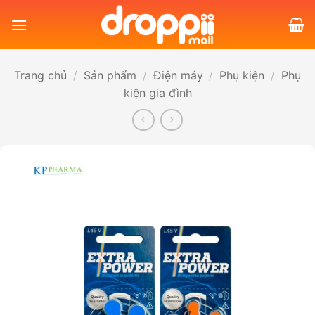
Bỏ
qua
nội
dung
Trang chủ
/
Sản phẩm
/
Điện máy
/
Phụ kiện
/
Phụ
kiện gia đình