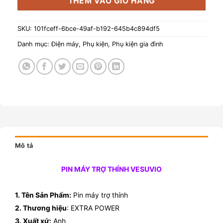
THÊM VÀO GIỎ HÀNG
SKU:
101fceff-6bce-49af-b192-645b4c894df5
Danh mục:
Điện máy
,
Phụ kiện
,
Phụ kiện gia đình
Mô tả
PIN MÁY TRỢ THÍNH VESUVIO
1. Tên Sản Phẩm:
Pin máy trợ thính
2. Thương hiệu
: EXTRA POWER
3. Xuất xứ:
Anh