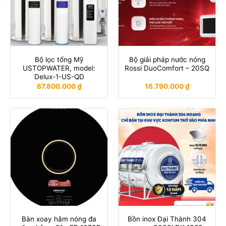
Bộ lọc tổng Mỹ
Bộ giải pháp nước nóng
USTOPWATER, model:
Rossi DuoComfort – 20SQ
Delux-1-US-QD
67.800.000
₫
16.790.000
₫
Bàn xoay hâm nóng đa
Bồn inox Đại Thành 304