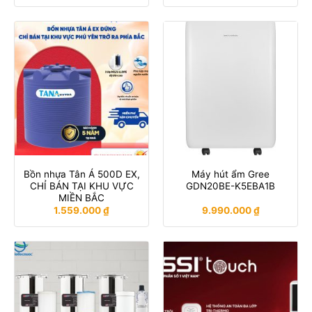
Bồn nhựa Tân Á 500D EX,
Máy hút ẩm Gree
CHỈ BÁN TẠI KHU VỰC
GDN20BE-K5EBA1B
MIỀN BẮC
1.559.000
₫
9.990.000
₫