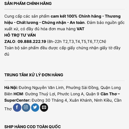
SẢN PHẨM CHÍNH HÃNG
Cung cấp các sản phẩm
cam kết 100%
Chính hãng - Thương
hiệu - Chất lương - Chứng nhận - An toàn
. Đảm bảo nguồn gốc
xuất xứ, có đầy đủ hóa đơn mua hàng
VAT
HỖ TRỢ TƯ VẤN
ZALO
:
09.888.222.19
(8h-22h T2,T3,T4,T5,T6,T7,CN)
Toàn bộ sản phẩm đều được cấp giấy chứng nhận giấy tờ đầy
đủ
TRUNG TÂM XỬ LÝ ĐƠN HÀNG
Hà Nội:
Đường Nguyễn Văn Linh, Phường Sài Đồng, Quận Long
Biên
HCM
: Đường Thuỷ Lợi, Phước Long A, Quận 9
Cần Thơ –
SuperCenter:
Đường 30 Tháng 4, Xuân Khánh, Ninh Kiều, Cần
Thơ
SHIP HÀNG COD TOÀN QUỐC