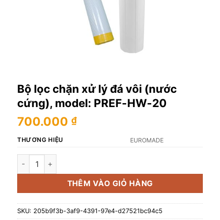
Bộ lọc chặn xử lý đá vôi (nước
cứng), model: PREF-HW-20
700.000
₫
THƯƠNG HIỆU
EUROMADE
Bộ lọc chặn xử lý đá vôi (nước cứng), model: PREF-HW-20 
THÊM VÀO GIỎ HÀNG
SKU:
205b9f3b-3af9-4391-97e4-d27521bc94c5