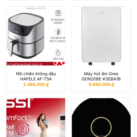
Nồi chiên không dầu
Máy hút ẩm Gree
HAFELE AF-T5A
GDN20BE-K5EBA1B
2.490.000
₫
9.990.000
₫