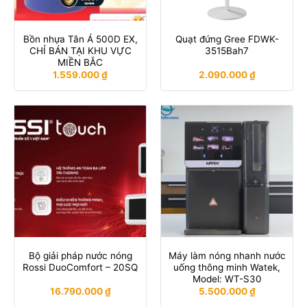
Bồn nhựa Tân Á 500D EX,
Quạt đứng Gree FDWK-
CHỈ BÁN TẠI KHU VỰC
3515Bah7
MIỀN BẮC
1.559.000
₫
2.090.000
₫
Bộ giải pháp nước nóng
Máy làm nóng nhanh nước
Rossi DuoComfort – 20SQ
uống thông minh Watek,
Model: WT-S30
16.790.000
₫
5.500.000
₫