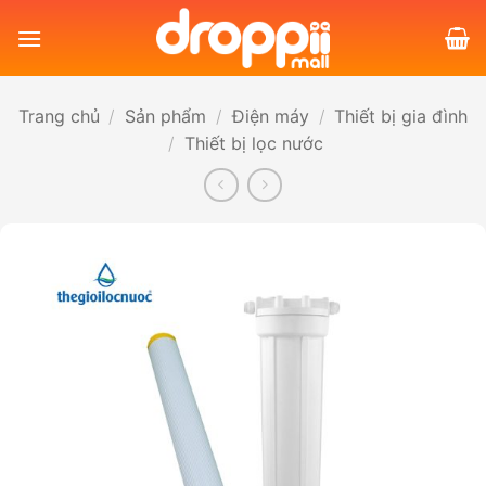
Bỏ
qua
nội
dung
Trang chủ
/
Sản phẩm
/
Điện máy
/
Thiết bị gia đình
/
Thiết bị lọc nước