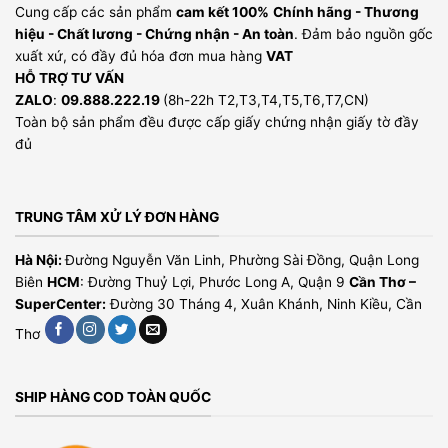
Cung cấp các sản phẩm
cam kết 100%
Chính hãng - Thương
hiệu - Chất lương - Chứng nhận - An toàn
. Đảm bảo nguồn gốc
xuất xứ, có đầy đủ hóa đơn mua hàng
VAT
HỖ TRỢ TƯ VẤN
ZALO
:
09.888.222.19
(8h-22h T2,T3,T4,T5,T6,T7,CN)
Toàn bộ sản phẩm đều được cấp giấy chứng nhận giấy tờ đầy
đủ
TRUNG TÂM XỬ LÝ ĐƠN HÀNG
Hà Nội:
Đường Nguyễn Văn Linh, Phường Sài Đồng, Quận Long
Biên
HCM
: Đường Thuỷ Lợi, Phước Long A, Quận 9
Cần Thơ –
SuperCenter:
Đường 30 Tháng 4, Xuân Khánh, Ninh Kiều, Cần
Thơ
SHIP HÀNG COD TOÀN QUỐC