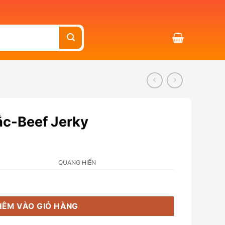
ắc-Beef Jerky
QUANG HIỂN
 số lượng
HÊM VÀO GIỎ HÀNG