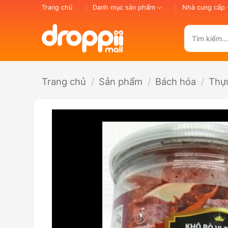
Bỏ
Trang chủ
Danh mục sản phẩm
Nhà cung cấp
qua
nội
Tìm
dung
kiếm:
Trang chủ
/
Sản phẩm
/
Bách hóa
/
Thự