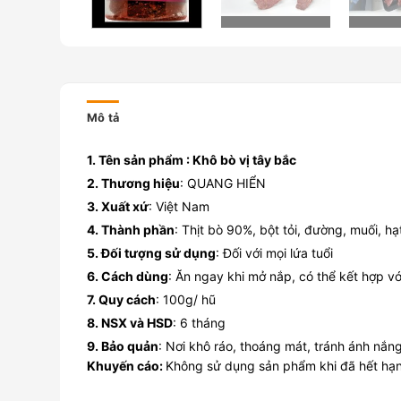
Mô tả
1. Tên sản phẩm : Khô bò vị tây bắc
2. Thương hiệu
: QUANG HIỂN
3. Xuất xứ
: Việt Nam
4. Thành phần
: Thịt bò 90%, bột tỏi, đường, muối, 
5. Đối tượng sử dụng
: Đối với mọi lứa tuổi
6. Cách dùng
: Ăn ngay khi mở nắp, có thể kết hợp v
7. Quy cách
: 100g/ hũ
8. NSX và HSD
: 6 tháng
9. Bảo quản
: Nơi khô ráo, thoáng mát, tránh ánh nắn
Khuyến cáo:
Không sử dụng sản phẩm khi đã hết hạn