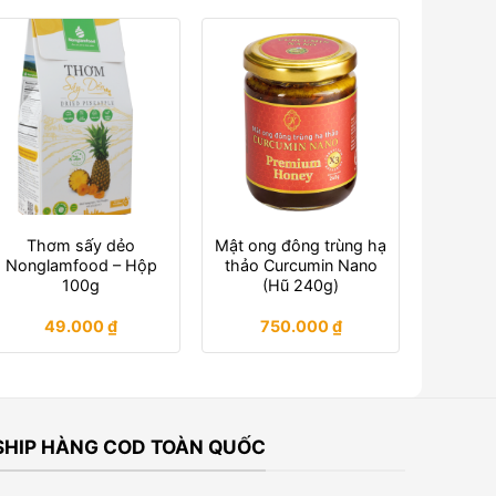
Thơm sấy dẻo
Mật ong đông trùng hạ
Nonglamfood – Hộp
thảo Curcumin Nano
100g
(Hũ 240g)
49.000
₫
750.000
₫
SHIP HÀNG COD TOÀN QUỐC