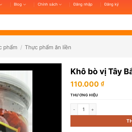
Blog
Chính sách
Đăng nhập
Đăng ký
c phẩm
/
Thực phẩm ăn liền
Khô bò vị Tây B
110.000
₫
THƯƠNG HIỆU
Khô bò vị Tây Bắc-Beef Jerky
T