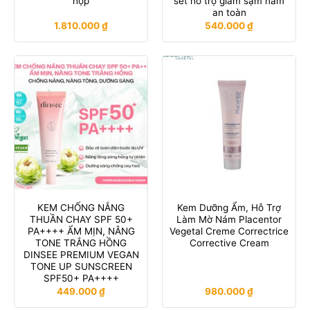
hộp
set hỗ trợ giảm sạm nám
an toàn
1.810.000
₫
540.000
₫
KEM CHỐNG NẮNG
Kem Dưỡng Ẩm, Hỗ Trợ
THUẦN CHAY SPF 50+
Làm Mờ Nám Placentor
PA++++ ẨM MỊN, NÂNG
Vegetal Creme Correctrice
TONE TRẮNG HỒNG
Corrective Cream
DINSEE PREMIUM VEGAN
TONE UP SUNSCREEN
SPF50+ PA++++
449.000
₫
980.000
₫