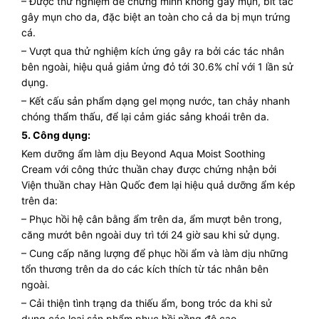
– Được thử nghiệm để chứng minh không gây mụn, bít tắc
gây mụn cho da, đặc biệt an toàn cho cả da bị mụn trứng
cá.
– Vượt qua thử nghiệm kích ứng gây ra bởi các tác nhân
bên ngoài, hiệu quả giảm ửng đỏ tới 30.6% chỉ với 1 lần sử
dụng.
– Kết cấu sản phẩm dạng gel mọng nước, tan chảy nhanh
chóng thẩm thấu, để lại cảm giác sảng khoái trên da.
5. Công dụng:
Kem dưỡng ẩm làm dịu Beyond Aqua Moist Soothing
Cream với công thức thuần chay được chứng nhận bởi
Viện thuần chay Hàn Quốc đem lại hiệu quả dưỡng ẩm kép
trên da:
– Phục hồi hệ cân bằng ẩm trên da, ẩm mượt bên trong,
căng mướt bên ngoài duy trì tới 24 giờ sau khi sử dụng.
– Cung cấp năng lượng để phục hồi ẩm và làm dịu những
tổn thương trên da do các kích thích từ tác nhân bên
ngoài.
– Cải thiện tình trạng da thiếu ẩm, bong tróc da khi sử
dụng các loại sản phẩm phục hồi nồng độ cao.