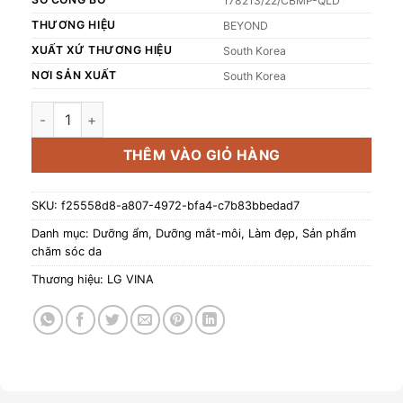
178213/22/CBMP-QLD
THƯƠNG HIỆU
BEYOND
XUẤT XỨ THƯƠNG HIỆU
South Korea
NƠI SẢN XUẤT
South Korea
Kem dưỡng ẩm dịu da Thuần chay BEYOND Angel Aqua M
THÊM VÀO GIỎ HÀNG
SKU:
f25558d8-a807-4972-bfa4-c7b83bbedad7
Danh mục:
Dưỡng ẩm
,
Dưỡng mắt-môi
,
Làm đẹp
,
Sản phẩm
chăm sóc da
Thương hiệu:
LG VINA