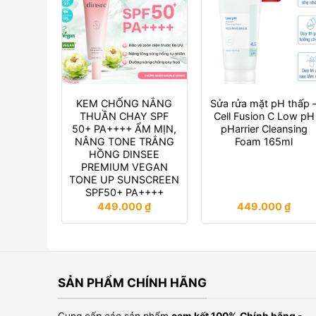
KEM CHỐNG NẮNG
Sửa rửa mặt pH thấp 
THUẦN CHAY SPF
Cell Fusion C Low pH
50+ PA++++ ẨM MỊN,
pHarrier Cleansing
NÂNG TONE TRẮNG
Foam 165ml
HỒNG DINSEE
PREMIUM VEGAN
TONE UP SUNSCREEN
SPF50+ PA++++
449.000
₫
449.000
₫
SẢN PHẨM CHÍNH HÃNG