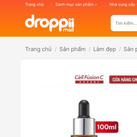
Bỏ
Trang chủ
Danh mục sản phẩm
Nhà cung cấp
qua
nội
Tìm
dung
kiếm:
Trang chủ
/
Sản phẩm
/
Làm đẹp
/
Sản 