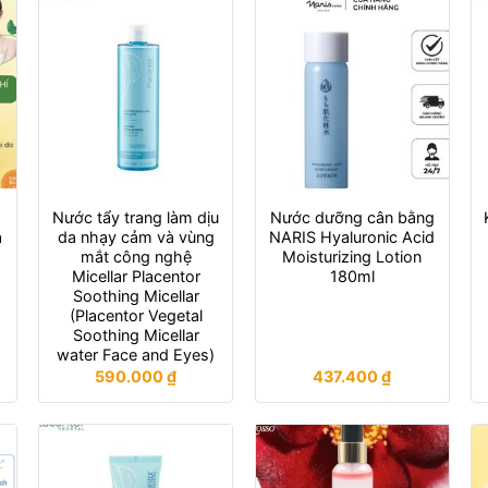
Nước tẩy trang làm dịu
Nước dưỡng cân bằng
a
da nhạy cảm và vùng
NARIS Hyaluronic Acid
mắt công nghệ
Moisturizing Lotion
Micellar Placentor
180ml
Soothing Micellar
(Placentor Vegetal
Soothing Micellar
water Face and Eyes)
590.000
₫
437.400
₫