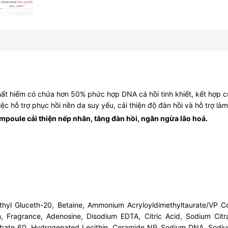
hất hiếm có chứa hơn 50% phức hợp DNA cá hồi tinh khiết, kết hợp cù
iệc hỗ trợ phục hồi nền da suy yếu, cải thiện độ đàn hồi và hỗ trợ l
poule cải thiện nếp nhăn, tăng đàn hồi, ngăn ngừa lão hoá.
 Methyl Gluceth-20, Betaine, Ammonium Acryloyldimethyltaurate/V
in, Fragrance, Adenosine, Disodium EDTA, Citric Acid, Sodium Citrat
orbate 60, Hydrogenated Lecithin, Ceramide NP, Sodium DNA, Sodiu