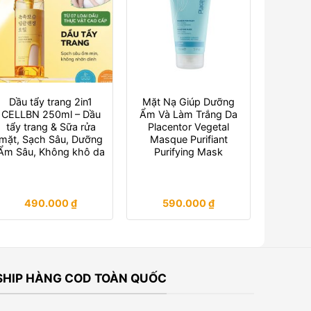
Dầu tẩy trang 2in1
Mặt Nạ Giúp Dưỡng
CELLBN 250ml – Dầu
Ẩm Và Làm Trắng Da
tẩy trang & Sữa rửa
Placentor Vegetal
mặt, Sạch Sâu, Dưỡng
Masque Purifiant
Ẩm Sâu, Không khô da
Purifying Mask
490.000
₫
590.000
₫
SHIP HÀNG COD TOÀN QUỐC