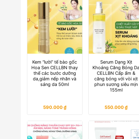
Kem “lười” tế bào gốc
Serum Dạng Xịt
Hoa Sen CELLBN thay
Khoáng Căng Bóng D
thế các bước dưỡng
CELLBN Cấp ẩm &
da,giảm nếp nhăn và
căng bóng với vòi xịt
sáng da 50ml
phun sương siêu mịn
155ml
590.000
₫
550.000
₫