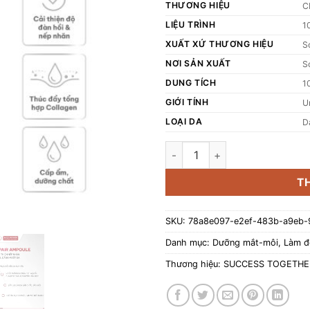
THƯƠNG HIỆU
C
LIỆU TRÌNH
1
XUẤT XỨ THƯƠNG HIỆU
S
NƠI SẢN XUẤT
S
DUNG TÍCH
1
GIỚI TÍNH
U
LOẠI DA
D
Ampoule Cải Thiện Nếp Nhăn, 
T
SKU:
78a8e097-e2ef-483b-a9eb-
Danh mục:
Dưỡng mắt-môi
,
Làm đ
Thương hiệu:
SUCCESS TOGETHE