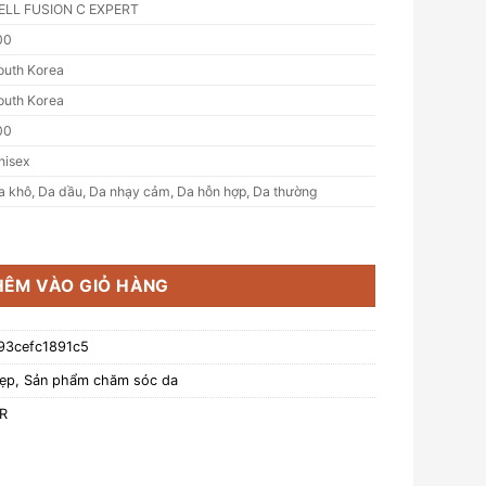
ELL FUSION C EXPERT
00
outh Korea
outh Korea
00
nisex
a khô, Da dầu, Da nhạy cảm, Da hỗn hợp, Da thường
Tăng Đàn Hồi, Chống Lão Hoá Cell Fusion C Expert Time Rever
HÊM VÀO GIỎ HÀNG
93cefc1891c5
ẹp
,
Sản phẩm chăm sóc da
R