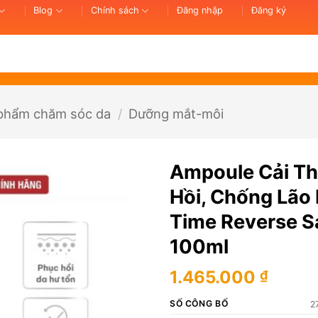
Blog
Chính sách
Đăng nhập
Đăng ký
phẩm chăm sóc da
/
Dưỡng mắt-môi
Ampoule Cải Th
Hồi, Chống Lão 
Time Reverse S
100ml
1.465.000
₫
SỐ CÔNG BỐ
2