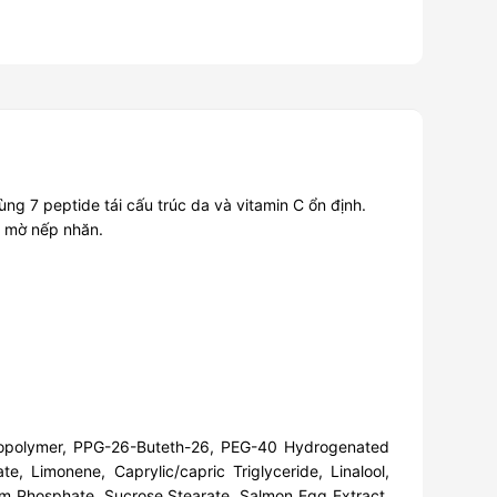
ng 7 peptide tái cấu trúc da và vitamin C ổn định.
àm mờ nếp nhăn.
P Copolymer, PPG-26-Buteth-26, PEG-40 Hydrogenated
e, Limonene, Caprylic/capric Triglyceride, Linalool,
m Phosphate, Sucrose Stearate, Salmon Egg Extract,