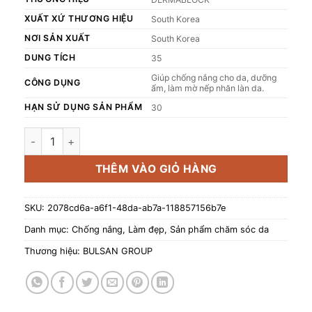
XUẤT XỨ THƯƠNG HIỆU
South Korea
NƠI SẢN XUẤT
South Korea
DUNG TÍCH
35
Giúp chống nắng cho da, dưỡng
CÔNG DỤNG
ẩm, làm mờ nếp nhăn làn da.
HẠN SỬ DỤNG SẢN PHẨM
30
Kem chống nắng phổ rộng mỏng nhẹ vô hình Dermablock D
THÊM VÀO GIỎ HÀNG
SKU:
2078cd6a-a6f1-48da-ab7a-118857156b7e
Danh mục:
Chống nắng
,
Làm đẹp
,
Sản phẩm chăm sóc da
Thương hiệu:
BULSAN GROUP