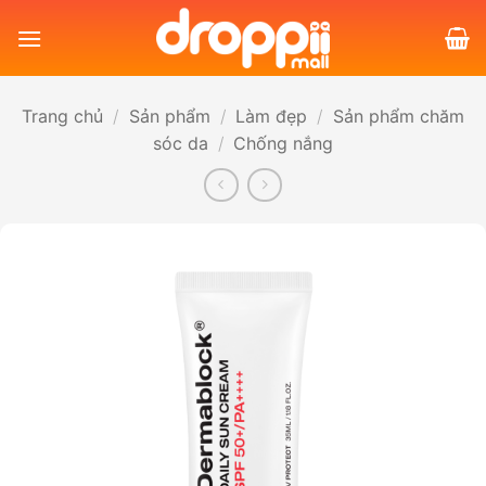
Bỏ
qua
nội
dung
Trang chủ
/
Sản phẩm
/
Làm đẹp
/
Sản phẩm chăm
sóc da
/
Chống nắng