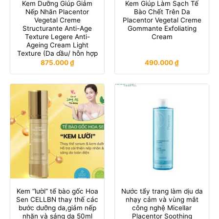
Kem Dưỡng Giúp Giảm
Kem Giúp Làm Sạch Tế
Nếp Nhăn Placentor
Bào Chết Trên Da
Vegetal Creme
Placentor Vegetal Creme
Structurante Anti-Age
Gommante Exfoliating
Texture Legere Anti-
Cream
Ageing Cream Light
Texture (Da dầu/ hỗn hợp
875.000
₫
490.000
₫
Kem “lười” tế bào gốc Hoa
Nước tẩy trang làm dịu da
Sen CELLBN thay thế các
nhạy cảm và vùng mắt
bước dưỡng da,giảm nếp
công nghệ Micellar
nhăn và sáng da 50ml
Placentor Soothing