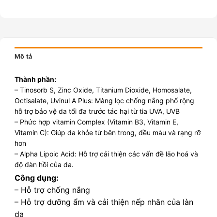
Mô tả
Thành phần:
– Tinosorb S, Zinc Oxide, Titanium Dioxide, Homosalate,
Octisalate, Uvinul A Plus: Màng lọc chống nắng phổ rộng
hỗ trợ bảo vệ da tối đa trước tác hại từ tia UVA, UVB
– Phức hợp vitamin Complex (Vitamin B3, Vitamin E,
Vitamin C): Giúp da khỏe từ bên trong, đều màu và rạng rỡ
hơn
– Alpha Lipoic Acid: Hỗ trợ cải thiện các vấn đề lão hoá và
độ đàn hồi của da.
Công dụng:
– Hỗ trợ chống nắng
– Hỗ trợ dưỡng ẩm và cải thiện nếp nhăn của làn
da