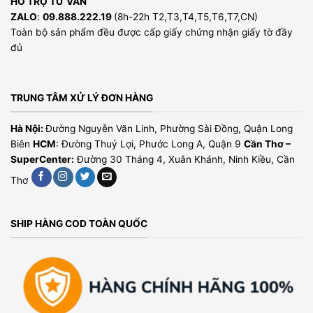
HỖ TRỢ TƯ VẤN
ZALO
:
09.888.222.19
(8h-22h T2,T3,T4,T5,T6,T7,CN)
Toàn bộ sản phẩm đều được cấp giấy chứng nhận giấy tờ đầy
đủ
TRUNG TÂM XỬ LÝ ĐƠN HÀNG
Hà Nội:
Đường Nguyễn Văn Linh, Phường Sài Đồng, Quận Long
Biên
HCM
: Đường Thuỷ Lợi, Phước Long A, Quận 9
Cần Thơ –
SuperCenter:
Đường 30 Tháng 4, Xuân Khánh, Ninh Kiều, Cần
Thơ
SHIP HÀNG COD TOÀN QUỐC