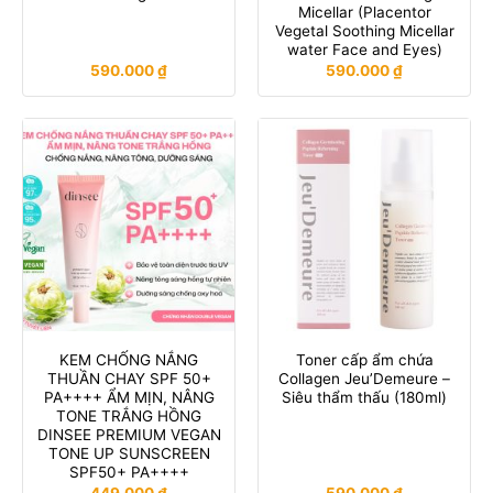
Micellar (Placentor
Vegetal Soothing Micellar
water Face and Eyes)
590.000
₫
590.000
₫
KEM CHỐNG NẮNG
Toner cấp ẩm chứa
THUẦN CHAY SPF 50+
Collagen Jeu’Demeure –
PA++++ ẨM MỊN, NÂNG
Siêu thẩm thấu (180ml)
TONE TRẮNG HỒNG
DINSEE PREMIUM VEGAN
TONE UP SUNSCREEN
SPF50+ PA++++
449.000
₫
590.000
₫