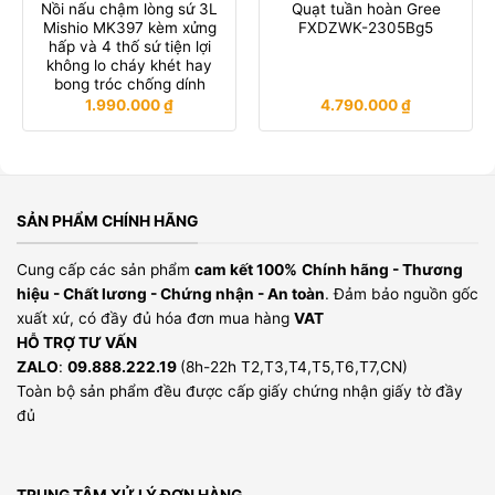
Nồi nấu chậm lòng sứ 3L
Quạt tuần hoàn Gree
Mishio MK397 kèm xửng
FXDZWK-2305Bg5
hấp và 4 thố sứ tiện lợi
không lo cháy khét hay
bong tróc chống dính
1.990.000
₫
4.790.000
₫
SẢN PHẨM CHÍNH HÃNG
Cung cấp các sản phẩm
cam kết 100%
Chính hãng - Thương
hiệu - Chất lương - Chứng nhận - An toàn
. Đảm bảo nguồn gốc
xuất xứ, có đầy đủ hóa đơn mua hàng
VAT
HỖ TRỢ TƯ VẤN
ZALO
:
09.888.222.19
(8h-22h T2,T3,T4,T5,T6,T7,CN)
Toàn bộ sản phẩm đều được cấp giấy chứng nhận giấy tờ đầy
đủ