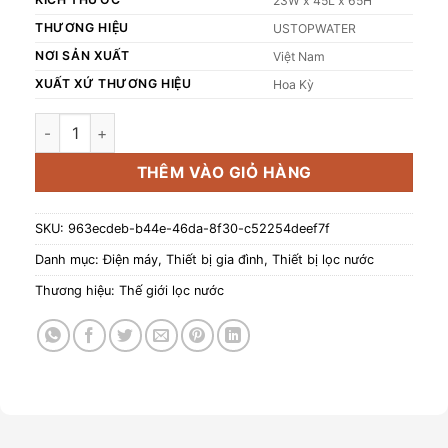
23W x 45L x 65H
THƯƠNG HIỆU
USTOPWATER
NƠI SẢN XUẤT
Việt Nam
XUẤT XỨ THƯƠNG HIỆU
Hoa Kỳ
Bộ lọc xử lý sắt USTopwater SUS304, Model: Fera-45-US, Cô
THÊM VÀO GIỎ HÀNG
SKU:
963ecdeb-b44e-46da-8f30-c52254deef7f
Danh mục:
Điện máy
,
Thiết bị gia đình
,
Thiết bị lọc nước
Thương hiệu:
Thế giới lọc nước