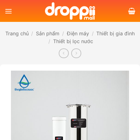
Bỏ
qua
nội
dung
Trang chủ
/
Sản phẩm
/
Điện máy
/
Thiết bị gia đình
/
Thiết bị lọc nước