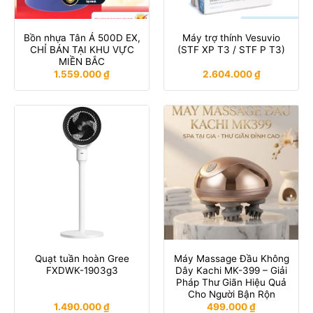
Bồn nhựa Tân Á 500D EX,
Máy trợ thính Vesuvio
CHỈ BÁN TẠI KHU VỰC
(STF XP T3 / STF P T3)
MIỀN BẮC
1.559.000
₫
2.604.000
₫
Quạt tuần hoàn Gree
Máy Massage Đầu Không
FXDWK-1903g3
Dây Kachi MK-399 – Giải
Pháp Thư Giãn Hiệu Quả
Cho Người Bận Rộn
1.490.000
₫
499.000
₫