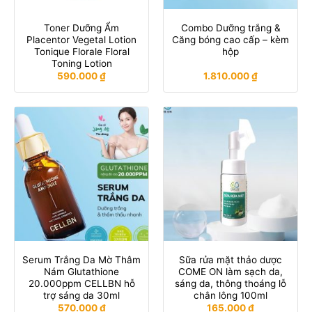
Toner Dưỡng Ẩm
Combo Dưỡng trắng &
Placentor Vegetal Lotion
Căng bóng cao cấp – kèm
Tonique Florale Floral
hộp
Toning Lotion
590.000
₫
1.810.000
₫
Serum Trắng Da Mờ Thâm
Sữa rửa mặt thảo dược
Nám Glutathione
COME ON làm sạch da,
20.000ppm CELLBN hỗ
sáng da, thông thoáng lỗ
trợ sáng da 30ml
chân lông 100ml
570.000
₫
165.000
₫