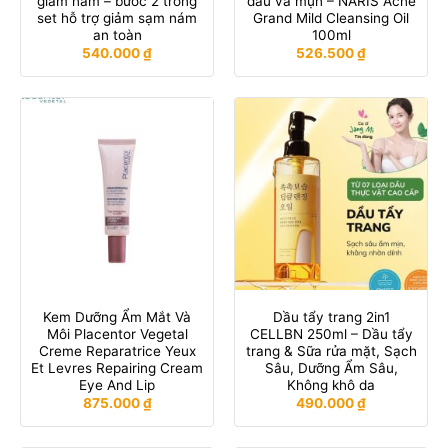
giảm nám – bước 2 trong
dầu và mụn – NARIS Acne
set hỗ trợ giảm sạm nám
Grand Mild Cleansing Oil
an toàn
100ml
540.000
₫
526.500
₫
Kem Dưỡng Ẩm Mắt Và
Dầu tẩy trang 2in1
Môi Placentor Vegetal
CELLBN 250ml – Dầu tẩy
Creme Reparatrice Yeux
trang & Sữa rửa mặt, Sạch
Et Levres Repairing Cream
Sâu, Dưỡng Ẩm Sâu,
Eye And Lip
Không khô da
875.000
₫
490.000
₫