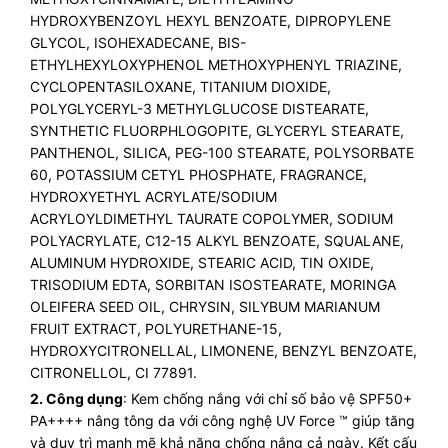
HYDROXYBENZOYL HEXYL BENZOATE, DIPROPYLENE
GLYCOL, ISOHEXADECANE, BIS-
ETHYLHEXYLOXYPHENOL METHOXYPHENYL TRIAZINE,
CYCLOPENTASILOXANE, TITANIUM DIOXIDE,
POLYGLYCERYL-3 METHYLGLUCOSE DISTEARATE,
SYNTHETIC FLUORPHLOGOPITE, GLYCERYL STEARATE,
PANTHENOL, SILICA, PEG-100 STEARATE, POLYSORBATE
60, POTASSIUM CETYL PHOSPHATE, FRAGRANCE,
HYDROXYETHYL ACRYLATE/SODIUM
ACRYLOYLDIMETHYL TAURATE COPOLYMER, SODIUM
POLYACRYLATE, C12-15 ALKYL BENZOATE, SQUALANE,
ALUMINUM HYDROXIDE, STEARIC ACID, TIN OXIDE,
TRISODIUM EDTA, SORBITAN ISOSTEARATE, MORINGA
OLEIFERA SEED OIL, CHRYSIN, SILYBUM MARIANUM
FRUIT EXTRACT, POLYURETHANE-15,
HYDROXYCITRONELLAL, LIMONENE, BENZYL BENZOATE,
CITRONELLOL, CI 77891.
2. Công dụng
: Kem chống nắng với chỉ số bảo vệ SPF50+
PA++++ nâng tông da với công nghệ UV Force ™ giúp tăng
và duy trì mạnh mẽ khả năng chống nắng cả ngày. Kết cấu