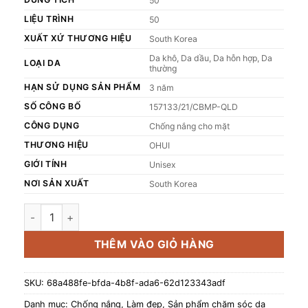
50
LIỆU TRÌNH
50
XUẤT XỨ THƯƠNG HIỆU
South Korea
Da khô, Da dầu, Da hỗn hợp, Da
LOẠI DA
thường
HẠN SỬ DỤNG SẢN PHẨM
3 năm
SỐ CÔNG BỐ
157133/21/CBMP-QLD
CÔNG DỤNG
Chống nắng cho mặt
THƯƠNG HIỆU
OHUI
GIỚI TÍNH
Unisex
NƠI SẢN XUẤT
South Korea
Kem chống nắng OHUI UV Force chống tia UV gấp 2 lần tạo l
THÊM VÀO GIỎ HÀNG
SKU:
68a488fe-bfda-4b8f-ada6-62d123343adf
Danh mục:
Chống nắng
,
Làm đẹp
,
Sản phẩm chăm sóc da