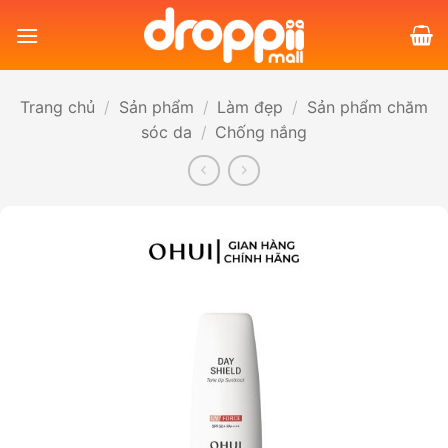
Bỏ
qua
nội
dung
Trang chủ
/
Sản phẩm
/
Làm đẹp
/
Sản phẩm chăm
sóc da
/
Chống nắng