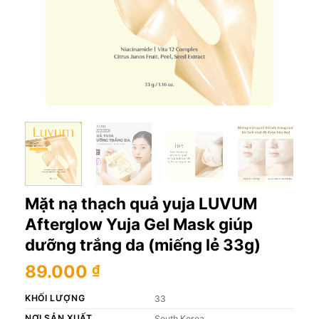
Mặt nạ thạch quả yuja LUVUM
Afterglow Yuja Gel Mask giúp
dưỡng trắng da (miếng lẻ 33g)
89.000
₫
KHỐI LƯỢNG
33
NƠI SẢN XUẤT
South Korea