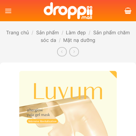
Bỏ
qua
nội
dung
Trang chủ
/
Sản phẩm
/
Làm đẹp
/
Sản phẩm chăm
sóc da
/
Mặt nạ dưỡng