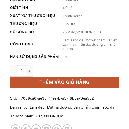
GIỚI TÍNH
Tất cả
XUẤT XỨ THƯƠNG HIỆU
South Korea
THƯƠNG HIỆU
LUVUM
SỐ CÔNG BỐ
255484/24/CBMP-QLD
Làm sáng da, mờ vết thâm và vết
CÔNG DỤNG
sạm nám trên da, dưỡng ẩm & làm
dịu da
HẠN SỬ DỤNG SẢN PHẨM
36
Mặt nạ thạch quả yuja LUVUM Afterglow Yuja Gel Mask giúp
THÊM VÀO GIỎ HÀNG
SKU:
f7089ca6-ae35-41ae-b7a5-f8b3a70ea532
Danh mục:
Làm đẹp
,
Mặt nạ dưỡng
,
Sản phẩm chăm sóc da
Thương hiệu:
BULSAN GROUP