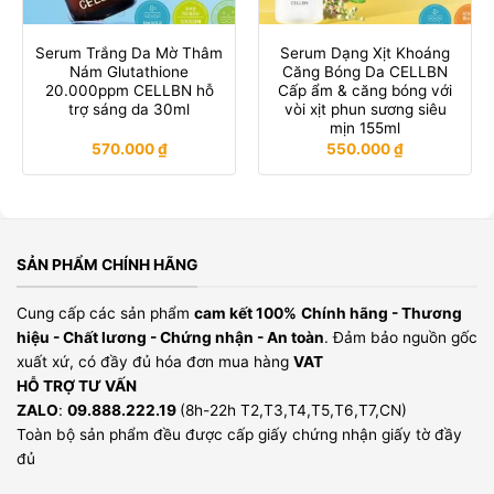
Serum Trắng Da Mờ Thâm
Serum Dạng Xịt Khoáng
Nám Glutathione
Căng Bóng Da CELLBN
20.000ppm CELLBN hỗ
Cấp ẩm & căng bóng với
trợ sáng da 30ml
vòi xịt phun sương siêu
mịn 155ml
570.000
₫
550.000
₫
SẢN PHẨM CHÍNH HÃNG
Cung cấp các sản phẩm
cam kết 100%
Chính hãng - Thương
hiệu - Chất lương - Chứng nhận - An toàn
. Đảm bảo nguồn gốc
xuất xứ, có đầy đủ hóa đơn mua hàng
VAT
HỖ TRỢ TƯ VẤN
ZALO
:
09.888.222.19
(8h-22h T2,T3,T4,T5,T6,T7,CN)
Toàn bộ sản phẩm đều được cấp giấy chứng nhận giấy tờ đầy
đủ