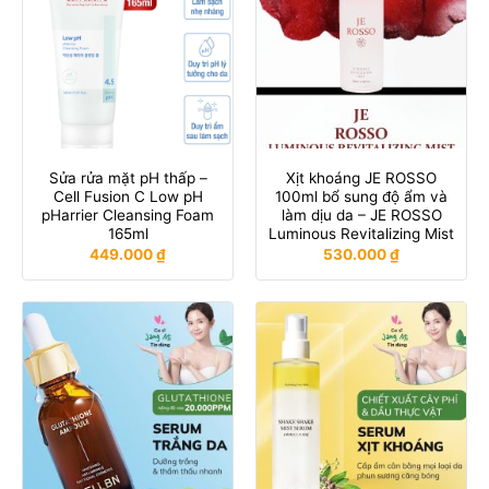
Sửa rửa mặt pH thấp –
Xịt khoáng JE ROSSO
Cell Fusion C Low pH
100ml bổ sung độ ẩm và
pHarrier Cleansing Foam
làm dịu da – JE ROSSO
165ml
Luminous Revitalizing Mist
449.000
₫
530.000
₫