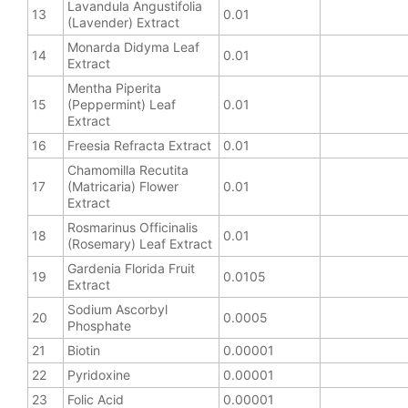
Lavandula Angustifolia
13
0.01
(Lavender) Extract
Monarda Didyma Leaf
14
0.01
Extract
Mentha Piperita
15
(Peppermint) Leaf
0.01
Extract
16
Freesia Refracta Extract
0.01
Chamomilla Recutita
17
(Matricaria) Flower
0.01
Extract
Rosmarinus Officinalis
18
0.01
(Rosemary) Leaf Extract
Gardenia Florida Fruit
19
0.0105
Extract
Sodium Ascorbyl
20
0.0005
Phosphate
21
Biotin
0.00001
22
Pyridoxine
0.00001
23
Folic Acid
0.00001