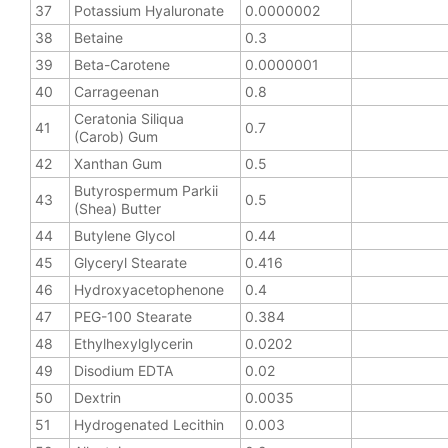
37
Potassium Hyaluronate
0.0000002
38
Betaine
0.3
39
Beta-Carotene
0.0000001
40
Carrageenan
0.8
Ceratonia Siliqua
41
0.7
(Carob) Gum
42
Xanthan Gum
0.5
Butyrospermum Parkii
43
0.5
(Shea) Butter
44
Butylene Glycol
0.44
45
Glyceryl Stearate
0.416
46
Hydroxyacetophenone
0.4
47
PEG-100 Stearate
0.384
48
Ethylhexylglycerin
0.0202
49
Disodium EDTA
0.02
50
Dextrin
0.0035
51
Hydrogenated Lecithin
0.003