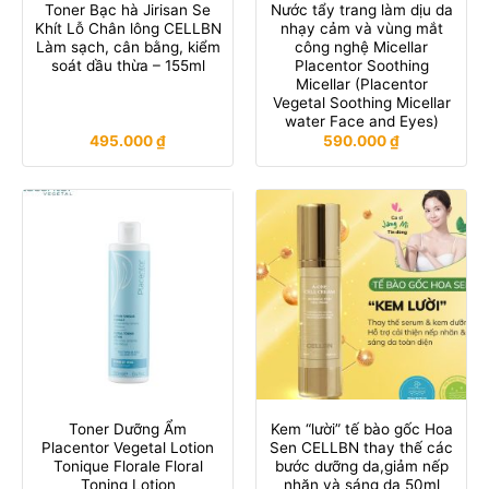
Toner Bạc hà Jirisan Se
Nước tẩy trang làm dịu da
Khít Lỗ Chân lông CELLBN
nhạy cảm và vùng mắt
Làm sạch, cân bằng, kiểm
công nghệ Micellar
soát dầu thừa – 155ml
Placentor Soothing
Micellar (Placentor
Vegetal Soothing Micellar
water Face and Eyes)
495.000
₫
590.000
₫
Toner Dưỡng Ẩm
Kem “lười” tế bào gốc Hoa
Placentor Vegetal Lotion
Sen CELLBN thay thế các
Tonique Florale Floral
bước dưỡng da,giảm nếp
Toning Lotion
nhăn và sáng da 50ml