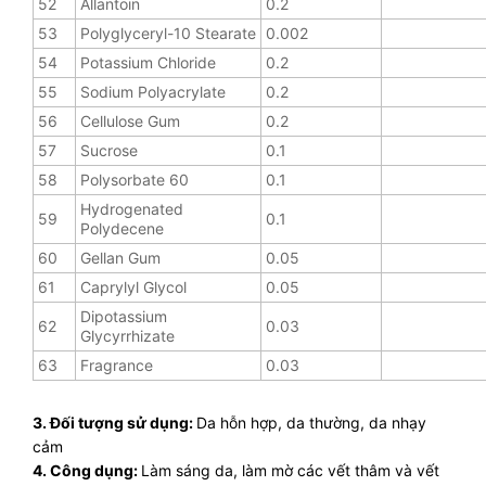
52
Allantoin
0.2
53
Polyglyceryl-10 Stearate
0.002
54
Potassium Chloride
0.2
55
Sodium Polyacrylate
0.2
56
Cellulose Gum
0.2
57
Sucrose
0.1
58
Polysorbate 60
0.1
Hydrogenated
59
0.1
Polydecene
60
Gellan Gum
0.05
61
Caprylyl Glycol
0.05
Dipotassium
62
0.03
Glycyrrhizate
63
Fragrance
0.03
3. Đối tượng sử dụng:
Da hỗn hợp, da thường, da nhạy
cảm
4. Công dụng:
Làm sáng da, làm mờ các vết thâm và vết