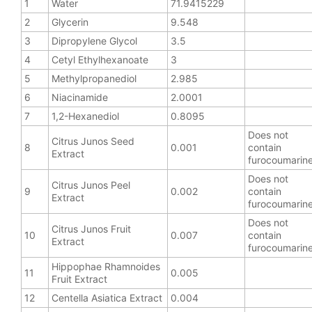
1
Water
71.9415229
2
Glycerin
9.548
3
Dipropylene Glycol
3.5
4
Cetyl Ethylhexanoate
3
5
Methylpropanediol
2.985
6
Niacinamide
2.0001
7
1,2-Hexanediol
0.8095
Does not
Citrus Junos Seed
8
0.001
contain
Extract
furocoumarin
Does not
Citrus Junos Peel
9
0.002
contain
Extract
furocoumarin
Does not
Citrus Junos Fruit
10
0.007
contain
Extract
furocoumarin
Hippophae Rhamnoides
11
0.005
Fruit Extract
12
Centella Asiatica Extract
0.004