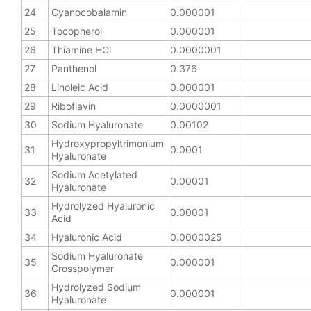
24
Cyanocobalamin
0.000001
25
Tocopherol
0.000001
26
Thiamine HCl
0.0000001
27
Panthenol
0.376
28
Linoleic Acid
0.000001
29
Riboflavin
0.0000001
30
Sodium Hyaluronate
0.00102
Hydroxypropyltrimonium
31
0.0001
Hyaluronate
Sodium Acetylated
32
0.00001
Hyaluronate
Hydrolyzed Hyaluronic
33
0.00001
Acid
34
Hyaluronic Acid
0.0000025
Sodium Hyaluronate
35
0.000001
Crosspolymer
Hydrolyzed Sodium
36
0.000001
Hyaluronate