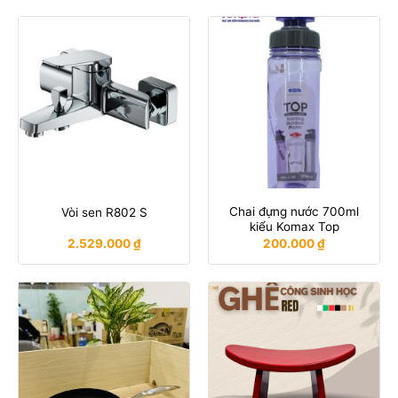
Chai đựng nước 700ml
Vòi sen R802 S
kiểu Komax Top
2.529.000
₫
200.000
₫