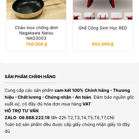
Chảo inox chống dính
Ghế Công Sinh Học RED
Nagakawa Natsu
NAG3003
750.000
₫
850.000
₫
SẢN PHẨM CHÍNH HÃNG
Cung cấp các sản phẩm
cam kết 100%
Chính hãng - Thương
hiệu - Chất lương - Chứng nhận - An toàn
. Đảm bảo nguồn gốc
xuất xứ, có đầy đủ hóa đơn mua hàng
VAT
HỖ TRỢ TƯ VẤN
ZALO
:
09.888.222.19
(8h-22h T2,T3,T4,T5,T6,T7,CN)
Toàn bộ sản phẩm đều được cấp giấy chứng nhận giấy tờ đầy
đủ