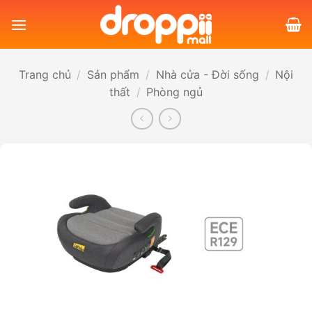
Bỏ
qua
nội
dung
Trang chủ
/
Sản phẩm
/
Nhà cửa - Đời sống
/
Nội
thất
/
Phòng ngủ