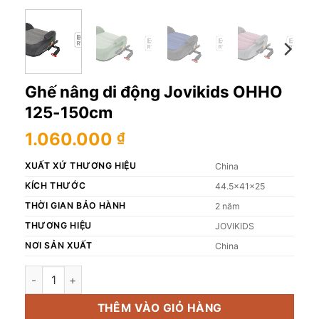
Ghế nâng di động Jovikids OHHO
125-150cm
1.060.000
₫
XUẤT XỨ THƯƠNG HIỆU
China
KÍCH THƯỚC
44.5x41x25
THỜI GIAN BẢO HÀNH
2 năm
THƯƠNG HIỆU
JOVIKIDS
NƠI SẢN XUẤT
China
Ghế nâng di động Jovikids OHHO 125-150cm số lượng
THÊM VÀO GIỎ HÀNG