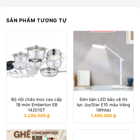
SẢN PHẨM TƯƠNG TỰ
Bộ nồi chảo inox cao cấp
Đèn bàn LED bảo vệ thị
18 món Emberton EB
lực JoyStar E10 màu trắng
14201ST
(White)
3.290.000
₫
1.490.000
₫