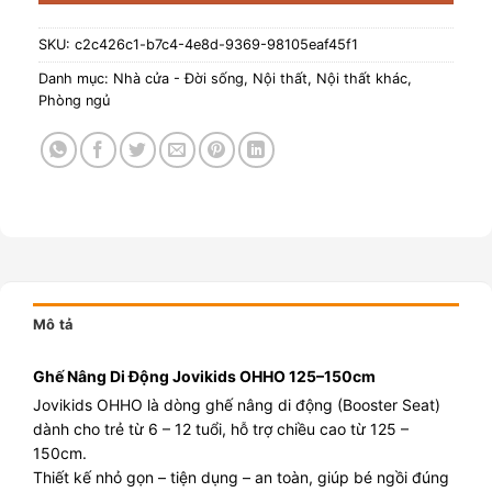
SKU:
c2c426c1-b7c4-4e8d-9369-98105eaf45f1
Danh mục:
Nhà cửa - Đời sống
,
Nội thất
,
Nội thất khác
,
Phòng ngủ
Mô tả
Ghế Nâng Di Động Jovikids OHHO 125–150cm
Jovikids OHHO là dòng ghế nâng di động (Booster Seat)
dành cho trẻ từ 6 – 12 tuổi, hỗ trợ chiều cao từ 125 –
150cm.
Thiết kế nhỏ gọn – tiện dụng – an toàn, giúp bé ngồi đúng