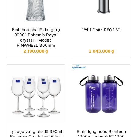
Bình hoa pha lê dáng trụ
Vòi 1 Chân R803 V1
89001 Bohemia Royal
crystal – Model:
PINWHEEL 300mm
2.190.000
₫
2.043.000
₫
Ly rượu vang pha lê 390ml
Bình đựng nước Biontech
Bohemia Crystal set 6 ly –
1000ml, model: BT1000