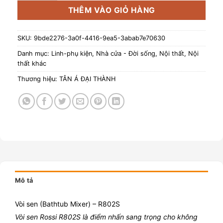
THÊM VÀO GIỎ HÀNG
SKU:
9bde2276-3a0f-4416-9ea5-3abab7e70630
Danh mục:
Linh-phụ kiện
,
Nhà cửa - Đời sống
,
Nội thất
,
Nội
thất khác
Thương hiệu:
TÂN Á ĐẠI THÀNH
Mô tả
Vòi sen (Bathtub Mixer) – R802S
Vòi sen Rossi R802S là điểm nhấn sang trọng cho không