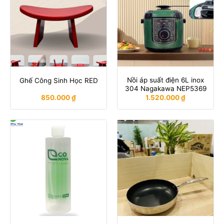
Nồi áp suất điện 6L inox
Ghế Công Sinh Học RED
304 Nagakawa NEP5369
850.000
₫
1.520.000
₫