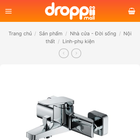
Bỏ
qua
nội
dung
Trang chủ
/
Sản phẩm
/
Nhà cửa - Đời sống
/
Nội
thất
/
Linh-phụ kiện