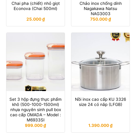
Chai pha (chiết) nhỏ giọt
Chảo inox chống dính
Econova (Chai 500ml)
Nagakawa Natsu
NAG3003
25.000
₫
750.000
₫
Set 3 hộp đựng thực phẩm
Nồi inox cao cấp KU 3326
khô (500-1000-1500ml)
size 24 có nắp (LFGB)
nhựa nguyên sinh pull box
cao cấp OMADA – Model :
M6933SI
999.000
₫
1.390.000
₫