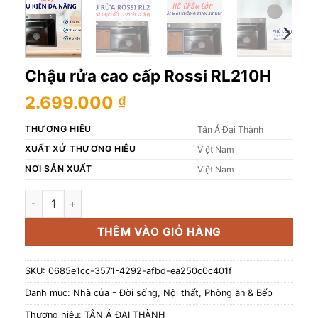
Chậu rửa cao cấp Rossi RL210H
2.699.000
₫
THƯƠNG HIỆU
Tân Á Đại Thành
XUẤT XỨ THƯƠNG HIỆU
Việt Nam
NƠI SẢN XUẤT
Việt Nam
Chậu rửa cao cấp Rossi RL210H số lượng
THÊM VÀO GIỎ HÀNG
SKU:
0685e1cc-3571-4292-afbd-ea250c0c401f
Danh mục:
Nhà cửa - Đời sống
,
Nội thất
,
Phòng ăn & Bếp
Thương hiệu:
TÂN Á ĐẠI THÀNH