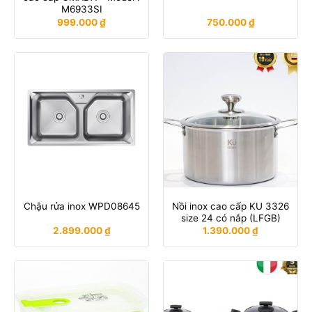
M6933SI
999.000
₫
750.000
₫
Nồi inox cao cấp KU 3326
Chậu rửa inox WPD08645
size 24 có nắp (LFGB)
2.899.000
₫
1.390.000
₫