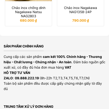
Chảo inox chống dính
Chảo inox Nagakawa
Nagakawa Natsu
NAG1358-24P
NAG2803
680.000
₫
790.000
₫
SẢN PHẨM CHÍNH HÃNG
Cung cấp các sản phẩm
cam kết 100%
Chính hãng - Thương
hiệu - Chất lương - Chứng nhận - An toàn
. Đảm bảo nguồn gốc
xuất xứ, có đầy đủ hóa đơn mua hàng
VAT
HỖ TRỢ TƯ VẤN
ZALO
:
09.888.222.19
(8h-22h T2,T3,T4,T5,T6,T7,CN)
Toàn bộ sản phẩm đều được cấp giấy chứng nhận giấy tờ đầy
đủ
TRUNG TÂM XỬ LÝ ĐƠN HÀNG