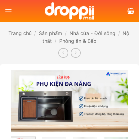
Bỏ
qua
nội
dung
Trang chủ
/
Sản phẩm
/
Nhà cửa - Đời sống
/
Nội
thất
/
Phòng ăn & Bếp