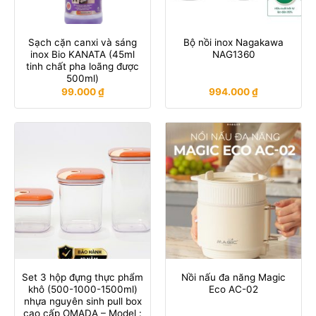
Sạch cặn canxi và sáng
Bộ nồi inox Nagakawa
inox Bio KANATA (45ml
NAG1360
tinh chất pha loãng được
500ml)
99.000
₫
994.000
₫
Set 3 hộp đựng thực phẩm
Nồi nấu đa năng Magic
khô (500-1000-1500ml)
Eco AC-02
nhựa nguyên sinh pull box
cao cấp OMADA – Model :