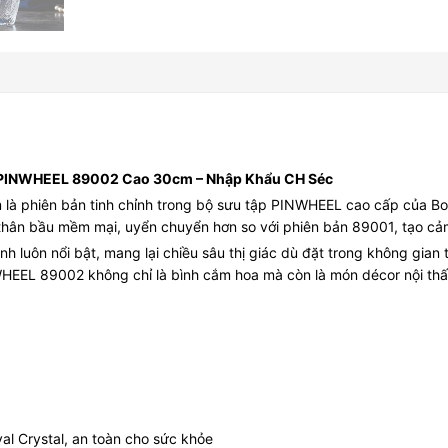
a PINWHEEL 89002 Cao 30cm – Nhập Khẩu CH Séc
 phiên bản tinh chỉnh trong bộ sưu tập PINWHEEL cao cấp của Boh
hân bầu mềm mại, uyển chuyển hơn so với phiên bản 89001, tạo cảm g
h luôn nổi bật, mang lại chiều sâu thị giác dù đặt trong không gian
HEEL 89002 không chỉ là bình cắm hoa mà còn là món décor nội th
al Crystal, an toàn cho sức khỏe