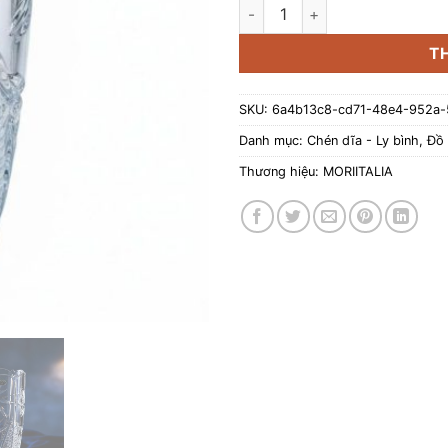
Bình hoa pha lê 89002 dáng 
T
SKU:
6a4b13c8-cd71-48e4-952a-
Danh mục:
Chén dĩa - Ly bình
,
Đồ 
Thương hiệu:
MORIITALIA