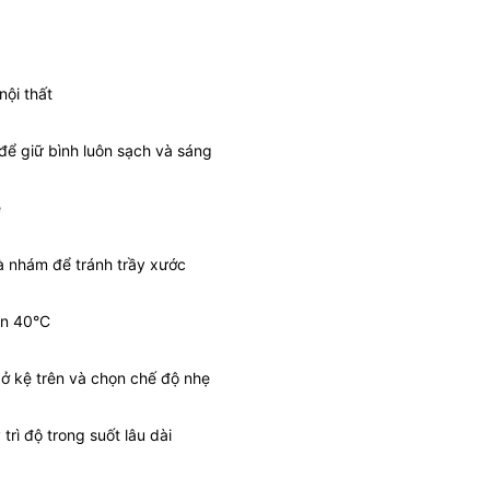
nội thất
để giữ bình luôn sạch và sáng
ẹ
à nhám để tránh trầy xước
ên 40°C
ở kệ trên và chọn chế độ nhẹ
rì độ trong suốt lâu dài