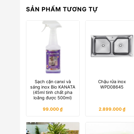
SẢN PHẨM TƯƠNG TỰ
Sạch cặn canxi và
Chậu rửa inox
sáng inox Bio KANATA
WPD08645
(45ml tinh chất pha
loãng được 500ml)
99.000
₫
2.899.000
₫