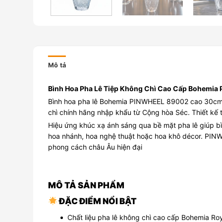
Mô tả
Bình Hoa Pha Lê Tiệp Không Chì Cao Cấp Bohemi
Bình hoa pha lê Bohemia PINWHEEL 89002 cao 30cm là
chì chính hãng nhập khẩu từ Cộng hòa Séc. Thiết kế t
Hiệu ứng khúc xạ ánh sáng qua bề mặt pha lê giúp bìn
hoa nhánh, hoa nghệ thuật hoặc hoa khô décor. PINW
phong cách châu Âu hiện đại
MÔ TẢ SẢN PHẨM
ĐẶC ĐIỂM NỔI BẬT
Chất liệu pha lê không chì cao cấp Bohemia Roy