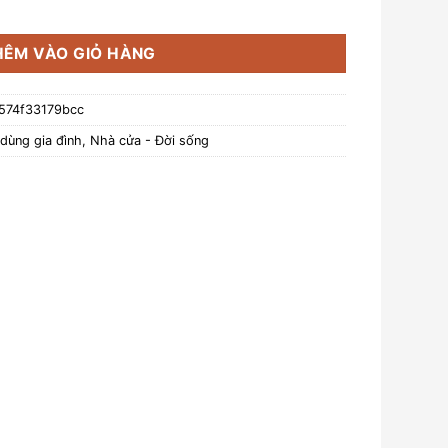
bầu Bohemia Royal Crystal - Model: PINWHEEL 300mm số lượng
HÊM VÀO GIỎ HÀNG
574f33179bcc
dùng gia đình
,
Nhà cửa - Đời sống