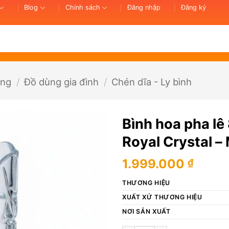
Blog
Chính sách
Đăng nhập
Đăng ký
ống
/
Đồ dùng gia đình
/
Chén dĩa - Ly bình
Bình hoa pha l
Royal Crystal
1.999.000
₫
THƯƠNG HIỆU
XUẤT XỨ THƯƠNG HIỆU
NƠI SẢN XUẤT