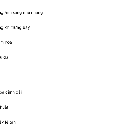
 ứng ánh sáng nhẹ nhàng
ng khi trưng bày
ắm hoa
u dài
hoa cành dài
thuật
ầy lễ tân