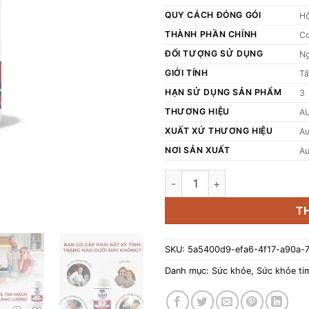
QUY CÁCH ĐÓNG GÓI
Hộ
THÀNH PHẦN CHÍNH
Co
ĐỐI TƯỢNG SỬ DỤNG
Ng
GIỚI TÍNH
Tấ
HẠN SỬ DỤNG SẢN PHẨM
3
THƯƠNG HIỆU
A
XUẤT XỨ THƯƠNG HIỆU
Au
NƠI SẢN XUẤT
Au
Viên uống Austar CoQ10 30mg
T
SKU:
5a5400d9-efa6-4f17-a90a-
Danh mục:
Sức khỏe
,
Sức khỏe ti