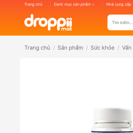
Bỏ
Trang chủ
Danh mục sản phẩm
Nhà cung cấp
qua
nội
Tìm
dung
kiếm:
Trang chủ
/
Sản phẩm
/
Sức khỏe
/
Vấn