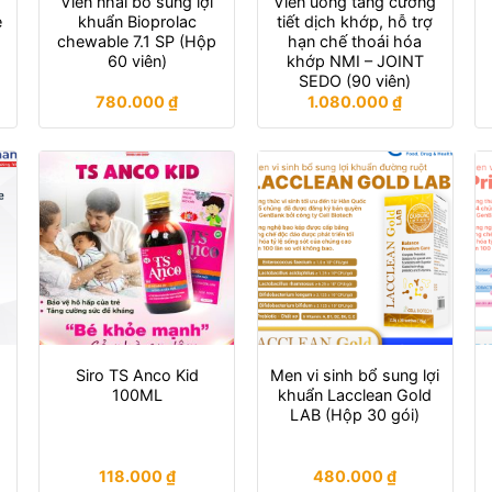
Viên nhai bổ sung lợi
Viên uống tăng cường
e
khuẩn Bioprolac
tiết dịch khớp, hỗ trợ
chewable 7.1 SP (Hộp
hạn chế thoái hóa
60 viên)
khớp NMI – JOINT
SEDO (90 viên)
780.000
₫
1.080.000
₫
Siro TS Anco Kid
Men vi sinh bổ sung lợi
100ML
khuẩn Lacclean Gold
LAB (Hộp 30 gói)
118.000
₫
480.000
₫