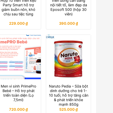
Hộp 10 viên Viên kẹo
Viên uống cân bằng
Party Smart hỗ trợ
nội tiết tố, làm đẹp da
giảm buồn nôn, khó
Eposoft 500 (hộp 30
chịu sau tiệc tùng
viên)
229.000
₫
390.000
₫
Men vi sinh PrimePro
Naruto Pedia – Sữa bột
Bebé – Hỗ trợ phát
dinh dưỡng cho trẻ 1-
triển toàn diện (Lọ
10 tuổi, hỗ trợ tăng cân
7,5ml)
& phát triển khỏe
mạnh 850g
720.000
₫
525.000
₫