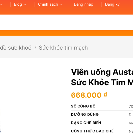
Blog
Chính sách
Đăng nhập
Đăng ký
 đề sức khoẻ
/
Sức khỏe tim mạch
Viên uống Aust
Sức Khỏe Tim M
668.000
₫
SỐ CÔNG BỐ
7
ĐƯỜNG DÙNG
Đư
DẠNG CHẾ BIẾN
Vi
CÔNG THỨC BÀO CHẾ
Na