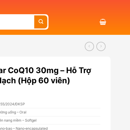
ar CoQ10 30mg – Hỗ Trợ
ạch (Hộp 60 viên)
055/2024/ĐKSP
ờng uống – Oral
ên nang mềm – Softgel
no‑bao – Nano‑encapsulated