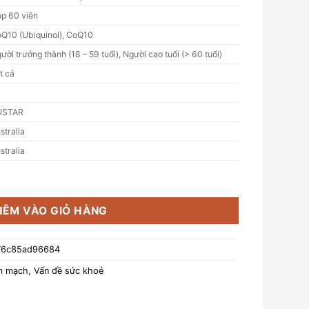
p 60 viên
Q10 (Ubiquinol), CoQ10
ười trưởng thành (18 – 59 tuổi), Người cao tuổi (> 60 tuổi)
t cả
USTAR
stralia
stralia
 - Hỗ Trợ Sức Khỏe Tim Mạch (Hộp 60 viên) số lượng
HÊM VÀO GIỎ HÀNG
76c85ad96684
m mạch
,
Vấn đề sức khoẻ