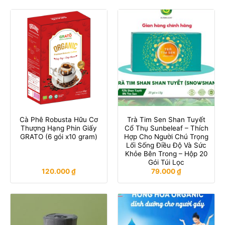
Cà Phê Robusta Hữu Cơ
Trà Tim Sen Shan Tuyết
Thượng Hạng Phin Giấy
Cổ Thụ Sunbeleaf – Thích
GRATO (6 gói x10 gram)
Hợp Cho Người Chú Trọng
Lối Sống Điều Độ Và Sức
Khỏe Bên Trong – Hộp 20
Gói Túi Lọc
120.000
₫
79.000
₫