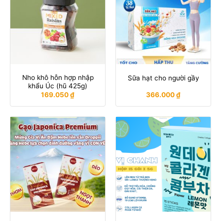
Nho khô hỗn hợp nhập
Sữa hạt cho người gầy
khẩu Úc (hũ 425g)
169.050
₫
366.000
₫