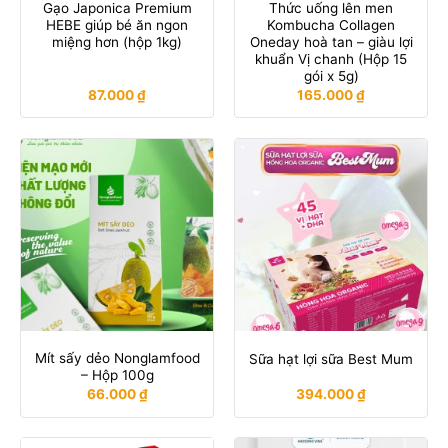
Gạo Japonica Premium
Thức uống lên men
HEBE giúp bé ăn ngon
Kombucha Collagen
miệng hơn (hộp 1kg)
Oneday hoà tan – giàu lợi
khuẩn Vị chanh (Hộp 15
gói x 5g)
87.000
₫
165.000
₫
Mít sấy dẻo Nonglamfood
Sữa hạt lợi sữa Best Mum
– Hộp 100g
66.000
₫
394.000
₫