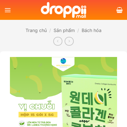
Bỏ
qua
nội
dung
Trang chủ
/
Sản phẩm
/
Bách hóa