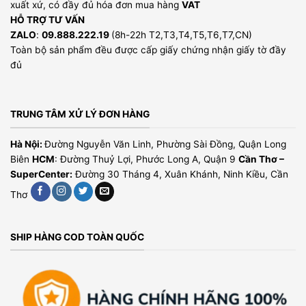
xuất xứ, có đầy đủ hóa đơn mua hàng
VAT
HỖ TRỢ TƯ VẤN
ZALO
:
09.888.222.19
(8h-22h T2,T3,T4,T5,T6,T7,CN)
Toàn bộ sản phẩm đều được cấp giấy chứng nhận giấy tờ đầy
đủ
TRUNG TÂM XỬ LÝ ĐƠN HÀNG
Hà Nội:
Đường Nguyễn Văn Linh, Phường Sài Đồng, Quận Long
Biên
HCM
: Đường Thuỷ Lợi, Phước Long A, Quận 9
Cần Thơ –
SuperCenter:
Đường 30 Tháng 4, Xuân Khánh, Ninh Kiều, Cần
Thơ
SHIP HÀNG COD TOÀN QUỐC