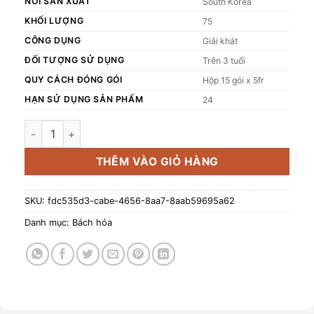
NƠI SẢN XUẤT
South Korea
KHỐI LƯỢNG
75
CÔNG DỤNG
Giải khát
ĐỐI TƯỢNG SỬ DỤNG
Trên 3 tuổi
QUY CÁCH ĐÓNG GÓI
Hộp 15 gói x 5fr
HẠN SỬ DỤNG SẢN PHẨM
24
Thức uống lên men Kombucha Collagen Oneday hoà tan - giàu
THÊM VÀO GIỎ HÀNG
SKU:
fdc535d3-cabe-4656-8aa7-8aab59695a62
Danh mục:
Bách hóa