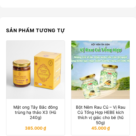
SẢN PHẨM TƯƠNG TỰ
Mật ong Tây Bắc đông
Bột Nêm Rau Củ – Vị Rau
trùng hạ thảo X3 (Hũ
Củ Tổng Hợp HEBE kích
240g)
thích vị giác cho bé (hũ
50g)
385.000
₫
45.000
₫