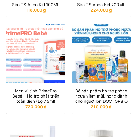
Siro TS Anco Kid 100ML
Siro TS Anco Kid 200ML
118.000
₫
224.000
₫
Men vi sinh PrimePro
Bộ sản phẩm hỗ trợ phòng
Bebé – Hỗ trợ phát triển
ngừa viêm mũi, họng dành
toàn diện (Lọ 7,5ml)
cho người lớn DOCTORBIO
720.000
₫
210.000
₫