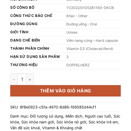
SỐ CÔNG BỐ
11/2022/0105381169-DKCB
CÔNG THỨC BÀO CHẾ
Khác – Other
ĐƯỜNG DÙNG
Đường uống – Oral
GIỚI TÍNH
Unisex
DẠNG CHẾ BIẾN
Viên nang cứng – Hard capsule
THÀNH PHẦN CHÍNH
Vitamin D3 (Cholecalciferol)
HẠN SỬ DỤNG SẢN PHẨM
3
THƯƠNG HIỆU
DOPPELHERZ
Thực phẩm bảo vệ sức khỏe VITAMIN C 1000 số lượng
THÊM VÀO GIỎ HÀNG
SKU:
8f8e0923-c5fa-4970-8d86-f69585d44cf1
Danh mục:
Đối tượng sử dụng
,
Miễn dịch
,
Người cao tuổi
,
Sức
khỏe
,
Sức khỏe nam giới
,
Sức khỏe nữ giới
,
Sức khỏe trẻ em
,
Vấn đề sức khoẻ
,
Vitamin & Khoáng chất