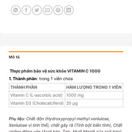
Mô tả
Thực
phẩm bảo vệ sức khỏe VITAMIN C 1000
1. Thành phần
: trong 1 viên chứa
THÀNH PHẦN
HÀM LƯỢNG TRONG 1 VIÊN
Vitamin C (L-ascorbic acid)
1000 mg
Vitamin D3 (Cholecalciferol)
20 µg
Phụ liệu:
Chất độn (Hydroxypropyl methyl xenlulose,
Xenlulose vi tinh thể), chất gây rã (Tinh bột biến tính), Chất
chống đông vón (Acid béo, Talc, Muối Magiê của axit béo),