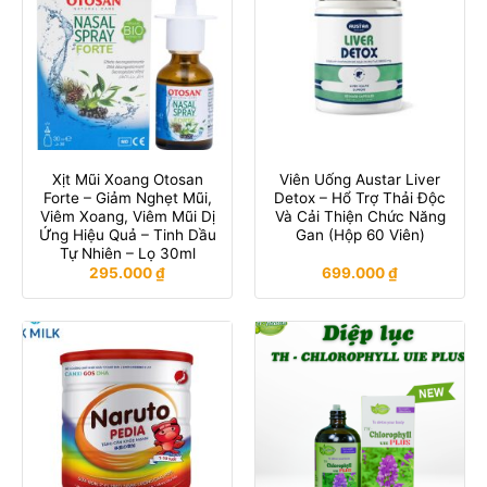
Xịt Mũi Xoang Otosan
Viên Uống Austar Liver
Forte – Giảm Nghẹt Mũi,
Detox – Hổ Trợ Thải Độc
Viêm Xoang, Viêm Mũi Dị
Và Cải Thiện Chức Năng
Ứng Hiệu Quả – Tinh Dầu
Gan (Hộp 60 Viên)
Tự Nhiên – Lọ 30ml
295.000
₫
699.000
₫