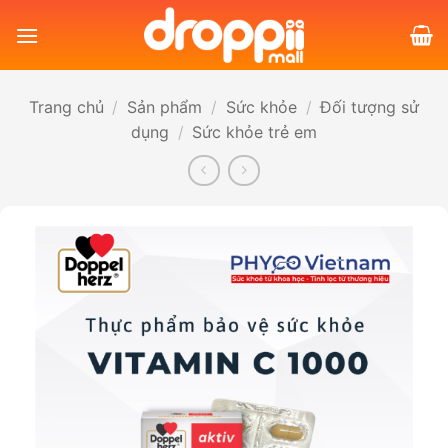
Bỏ
qua
nội
dung
Trang chủ
/
Sản phẩm
/
Sức khỏe
/
Đối tượng sử
dụng
/
Sức khỏe trẻ em