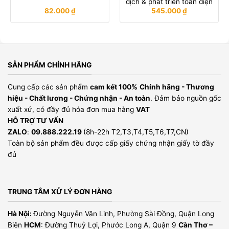
dịch & phát triển toàn diện
82.000
₫
545.000
₫
SẢN PHẨM CHÍNH HÃNG
Cung cấp các sản phẩm
cam kết 100%
Chính hãng - Thương
hiệu - Chất lương - Chứng nhận - An toàn
. Đảm bảo nguồn gốc
xuất xứ, có đầy đủ hóa đơn mua hàng
VAT
HỖ TRỢ TƯ VẤN
ZALO
:
09.888.222.19
(8h-22h T2,T3,T4,T5,T6,T7,CN)
Toàn bộ sản phẩm đều được cấp giấy chứng nhận giấy tờ đầy
đủ
TRUNG TÂM XỬ LÝ ĐƠN HÀNG
Hà Nội:
Đường Nguyễn Văn Linh, Phường Sài Đồng, Quận Long
Biên
HCM
: Đường Thuỷ Lợi, Phước Long A, Quận 9
Cần Thơ –