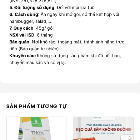
(INS: 261,325,316,511)
5. Đối tượng sử dụng
: Đối với mọi lứa tuổi
6.
Cách dùng
: Ăn ngay khi mở gói, có thể kết hợp với
hambugger, salad,….
7. Quy cách
: 45g/ gói
NSX và HSD
: 6 tháng
Bảo quản
: Nơi khô ráo, thoáng mát, tránh ánh nắng trực
tiếp (Bảo quản tự nhiên)
Khuyến cáo:
Không sử dụng sản phẩm khi đã hết hạn,
chuyển màu sắc và có vị lạ.
SẢN PHẨM TƯƠNG TỰ