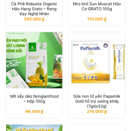
Cà Phê Robusta Organic
Nho khô Sun Muscat Hữu
Hảo Hạng Grato – Rang
Cơ GRATO 100g
Xay Nghệ Nhân
265.000
₫
110.000
₫
Mít sấy dẻo Nonglamfood
Sữa non tổ yến Papamilk
– Hộp 100g
Gold hỗ trợ xương khớp
(7góix32g)
66.000
₫
216.000
₫