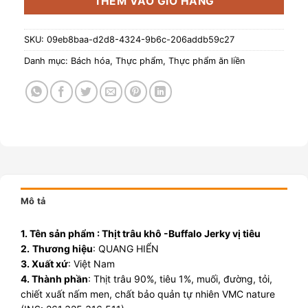
THÊM VÀO GIỎ HÀNG
SKU:
09eb8baa-d2d8-4324-9b6c-206addb59c27
Danh mục:
Bách hóa
,
Thực phẩm
,
Thực phẩm ăn liền
Mô tả
1. Tên sản phẩm : Thịt trâu khô -Buffalo Jerky vị tiêu
2.
Thương hiệu
: QUANG HIỂN
3. Xuất xứ
: Việt Nam
4. Thành phần
: Thịt trâu 90%, tiêu 1%, muối, đường, tỏi,
chiết xuất nấm men, chất bảo quản tự nhiên VMC nature