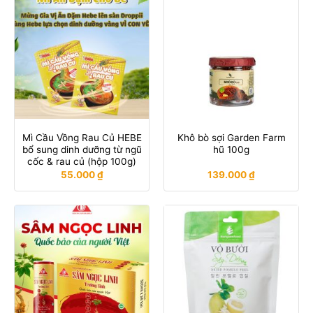
Mì Cầu Vồng Rau Củ HEBE
Khô bò sợi Garden Farm
bổ sung dinh dưỡng từ ngũ
hũ 100g
cốc & rau củ (hộp 100g)
55.000
₫
139.000
₫