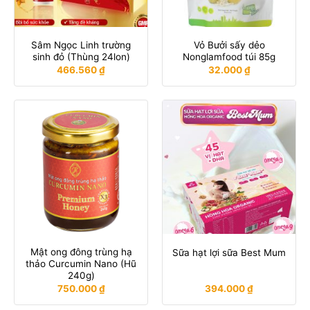
Sâm Ngọc Linh trường
Vỏ Bưởi sấy dẻo
sinh đỏ (Thùng 24lon)
Nonglamfood túi 85g
466.560
₫
32.000
₫
Mật ong đông trùng hạ
Sữa hạt lợi sữa Best Mum
thảo Curcumin Nano (Hũ
240g)
750.000
₫
394.000
₫