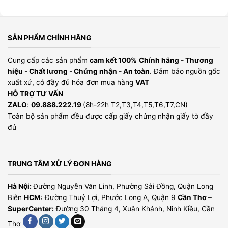
SẢN PHẨM CHÍNH HÃNG
Cung cấp các sản phẩm
cam kết 100%
Chính hãng - Thương
hiệu - Chất lương - Chứng nhận - An toàn
. Đảm bảo nguồn gốc
xuất xứ, có đầy đủ hóa đơn mua hàng
VAT
HỖ TRỢ TƯ VẤN
ZALO
:
09.888.222.19
(8h-22h T2,T3,T4,T5,T6,T7,CN)
Toàn bộ sản phẩm đều được cấp giấy chứng nhận giấy tờ đầy
đủ
TRUNG TÂM XỬ LÝ ĐƠN HÀNG
Hà Nội:
Đường Nguyễn Văn Linh, Phường Sài Đồng, Quận Long
Biên
HCM
: Đường Thuỷ Lợi, Phước Long A, Quận 9
Cần Thơ –
SuperCenter:
Đường 30 Tháng 4, Xuân Khánh, Ninh Kiều, Cần
Thơ