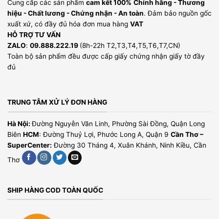
Cung cấp các sản phẩm
cam kết 100%
Chính hãng - Thương
hiệu - Chất lương - Chứng nhận - An toàn
. Đảm bảo nguồn gốc
xuất xứ, có đầy đủ hóa đơn mua hàng
VAT
HỖ TRỢ TƯ VẤN
ZALO
:
09.888.222.19
(8h-22h T2,T3,T4,T5,T6,T7,CN)
Toàn bộ sản phẩm đều được cấp giấy chứng nhận giấy tờ đầy
đủ
TRUNG TÂM XỬ LÝ ĐƠN HÀNG
Hà Nội:
Đường Nguyễn Văn Linh, Phường Sài Đồng, Quận Long
Biên
HCM
: Đường Thuỷ Lợi, Phước Long A, Quận 9
Cần Thơ –
SuperCenter:
Đường 30 Tháng 4, Xuân Khánh, Ninh Kiều, Cần
Thơ
SHIP HÀNG COD TOÀN QUỐC