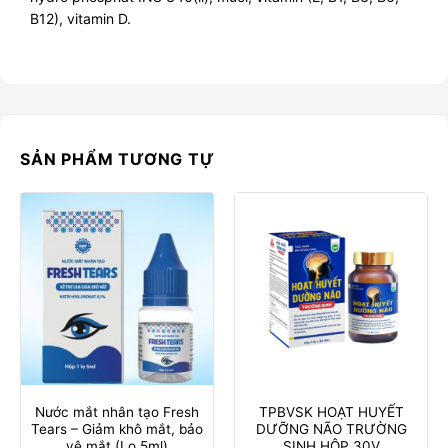
B12), vitamin D.
SẢN PHẨM TƯƠNG TỰ
Nước mắt nhân tạo Fresh
TPBVSK HOẠT HUYẾT
Tears – Giảm khô mắt, bảo
DƯỠNG NÃO TRƯỜNG
vệ mắt (Lọ 5ml)
SINH HỘP 30V