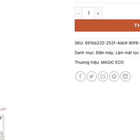
Quạt không cánh kết hợp lọc 
T
SKU:
691bb232-252f-4db9-80f8-
Danh mục:
Điện máy
,
Làm mát lọc 
Thương hiệu:
MAGIC ECO