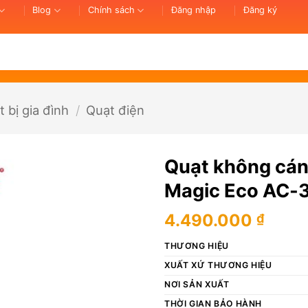
Blog
Chính sách
Đăng nhập
Đăng ký
t bị gia đình
/
Quạt điện
Quạt không cánh
Magic Eco AC-
4.490.000
₫
THƯƠNG HIỆU
XUẤT XỨ THƯƠNG HIỆU
NƠI SẢN XUẤT
THỜI GIAN BẢO HÀNH