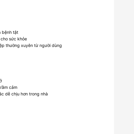
m bệnh tật
n cho sức khỏe
iệp thường xuyên từ người dùng
ở
 trầm cảm
ác dễ chịu hơn trong nhà