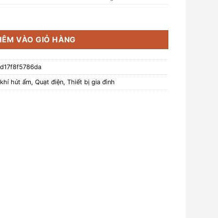
không khí Magic Eco AC-307 số lượng
HÊM VÀO GIỎ HÀNG
d17f8f5786da
khí hút ẩm
,
Quạt điện
,
Thiết bị gia đình