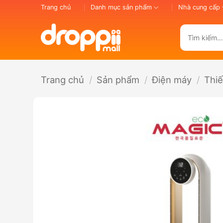
Bỏ
Trang chủ
Danh mục sản phẩm
Nhà cung cấp
qua
nội
Tìm
dung
kiếm:
Trang chủ
/
Sản phẩm
/
Điện máy
/
Thiế