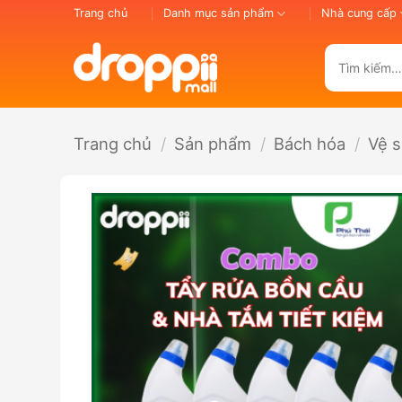
Bỏ
Trang chủ
Danh mục sản phẩm
Nhà cung cấp
qua
nội
Tìm
dung
kiếm:
Trang chủ
/
Sản phẩm
/
Bách hóa
/
Vệ s