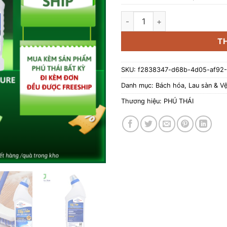
Nước tẩy rửa bồn cầu và nhà t
T
SKU:
f2838347-d68b-4d05-af92
Danh mục:
Bách hóa
,
Lau sàn & Vệ
Thương hiệu:
PHÚ THÁI