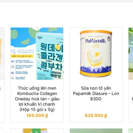
g
Thức uống lên men
Sữa non tổ yến
Kombucha Collagen
Papamilk Diasure – Lon
Oneday hoà tan – giàu
830G
lợi khuẩn Vị chanh
(Hộp 15 gói x 5g)
165.000
₫
625.000
₫