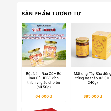
SẢN PHẨM TƯƠNG TỰ
Bột Nêm Rau Củ – Bò
Mật ong Tây Bắc đôn
Rau Củ HEBE kích
trùng hạ thảo X3 (Hũ
thích vị giác cho bé
240g)
(hũ 50g)
64.000
₫
385.000
₫