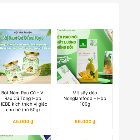
Bột Nêm Rau Củ – Vị
Mít sấy dẻo
Rau Củ Tổng Hợp
Nonglamfood – Hộp
HEBE kích thích vị giác
100g
cho bé (hũ 50g)
45.000
₫
66.000
₫