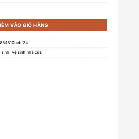
ắm Ultrapure số lượng
HÊM VÀO GIỎ HÀNG
-854810bebf34
 sinh
,
Vệ sinh nhà cửa