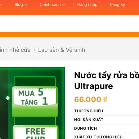
Blog
Chính sách
Đăng nhập
Đăng ký
inh nhà cửa
/
Lau sàn & Vệ sinh
Nước tẩy rửa b
Ultrapure
66.000
₫
THƯƠNG HIỆU
NƠI SẢN XUẤT
DUNG TÍCH
XUẤT XỨ THƯƠNG HIỆU