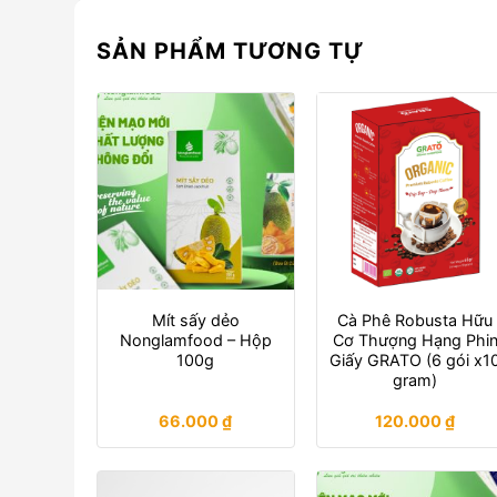
SẢN PHẨM TƯƠNG TỰ
Mít sấy dẻo
Cà Phê Robusta Hữu
Nonglamfood – Hộp
Cơ Thượng Hạng Phi
100g
Giấy GRATO (6 gói x1
gram)
66.000
₫
120.000
₫