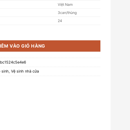
Việt Nam
3can/thùng
24
L số lượng
HÊM VÀO GIỎ HÀNG
-bc1524c5e4e6
 sinh
,
Vệ sinh nhà cửa