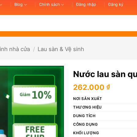
Blog
Chính sách
Đăng nhập
Đăng ký
inh nhà cửa
/
Lau sàn & Vệ sinh
Nước lau sàn q
262.000
₫
NƠI SẢN XUẤT
THƯƠNG HIỆU
DUNG TÍCH
CÔNG DỤNG
KHỐI LƯỢNG