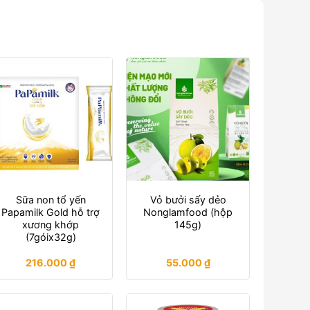
Sữa non tổ yến
Vỏ bưởi sấy dẻo
Papamilk Gold hỗ trợ
Nonglamfood (hộp
xương khớp
145g)
(7góix32g)
216.000
₫
55.000
₫