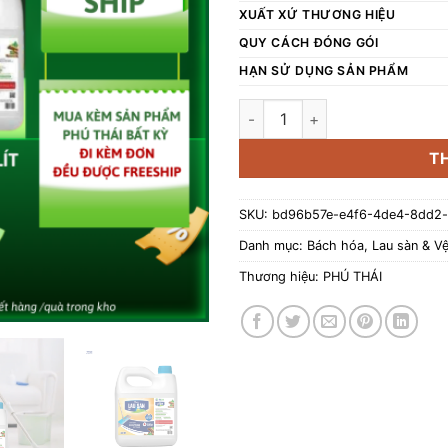
XUẤT XỨ THƯƠNG HIỆU
QUY CÁCH ĐÓNG GÓI
HẠN SỬ DỤNG SẢN PHẨM
Nước lau sàn quế VIEFARM 3,8
T
SKU:
bd96b57e-e4f6-4de4-8dd2
Danh mục:
Bách hóa
,
Lau sàn & Vệ
Thương hiệu:
PHÚ THÁI