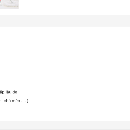
ấp lâu dài
m, chó mèo …. )