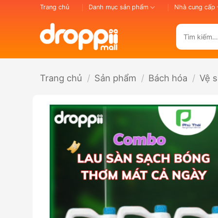
Bỏ
Trang chủ
Danh mục sản phẩm
Nhà cung cấp
qua
nội
Tìm
dung
kiếm:
Trang chủ
/
Sản phẩm
/
Bách hóa
/
Vệ s