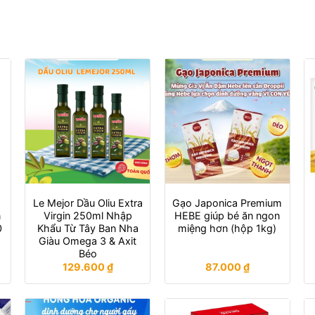
Le Mejor Dầu Oliu Extra
Gạo Japonica Premium
n
Virgin 250ml Nhập
HEBE giúp bé ăn ngon
0
Khẩu Từ Tây Ban Nha
miệng hơn (hộp 1kg)
Giàu Omega 3 & Axit
Béo
129.600
₫
87.000
₫