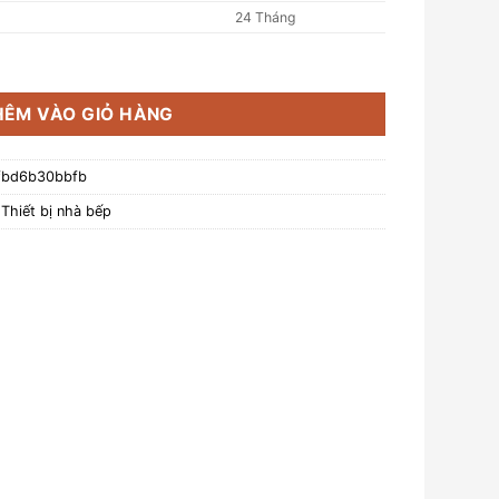
24 Tháng
e HS-B153TX số lượng
HÊM VÀO GIỎ HÀNG
efbd6b30bbfb
,
Thiết bị nhà bếp