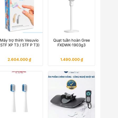
Máy trợ thính Vesuvio
Quạt tuần hoàn Gree
(STF XP T3 / STF P T3)
FXDWK-1903g3
2.604.000
₫
1.490.000
₫