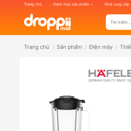
Bỏ
Trang chủ
Danh mục sản phẩm
Nhà cung cấp
qua
nội
Tìm
dung
kiếm:
Trang chủ
/
Sản phẩm
/
Điện máy
/
Thiế