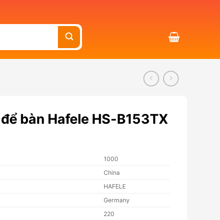
ố để bàn Hafele HS-B153TX
1000
China
HAFELE
Germany
220