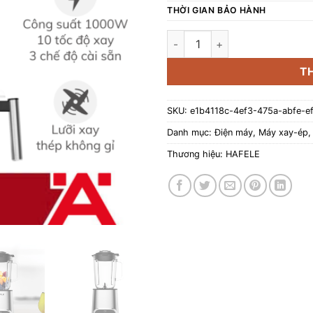
THỜI GIAN BẢO HÀNH
Máy xay sinh tố để bàn Hafel
T
SKU:
e1b4118c-4ef3-475a-abfe-
Danh mục:
Điện máy
,
Máy xay-ép
Thương hiệu:
HAFELE