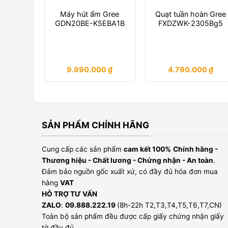
Máy hút ẩm Gree
Quạt tuần hoàn Gree
GDN20BE-K5EBA1B
FXDZWK-2305Bg5
9.990.000
₫
4.790.000
₫
SẢN PHẨM CHÍNH HÃNG
Cung cấp các sản phẩm
cam kết 100%
Chính hãng -
Thương hiệu - Chất lương - Chứng nhận - An toàn
.
Đảm bảo nguồn gốc xuất xứ, có đầy đủ hóa đơn mua
hàng
VAT
HỖ TRỢ TƯ VẤN
ZALO
:
09.888.222.19
(8h-22h T2,T3,T4,T5,T6,T7,CN)
Toàn bộ sản phẩm đều được cấp giấy chứng nhận giấy
tờ đầy đủ