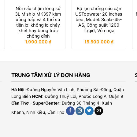
Nồi nấu chậm lòng sứ
Bộ lọc chống cáu cặn
3L Mishio MK397 kèm
USTopwater 20 inches
xửng hấp và 4 thố sứ
béo, Model: Scala-45-
tiện lợi không lo cháy
AS, Công suất 1200
khét hay bong tróc
lít/giờ, Vỏ nhựa
chống dính
1.990.000
₫
15.500.000
₫
TRUNG TÂM XỬ LÝ ĐƠN HÀNG
Hà Nội:
Đường Nguyễn Văn Linh, Phường Sài Đồng, Quận
Long Biên
HCM
: Đường Thuỷ Lợi, Phước Long A, Quận 9
Cần Thơ – SuperCenter:
Đường 30 Tháng 4, Xuân
Khánh, Ninh Kiều, Cần Thơ