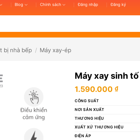
Blog
Chính sách
Đăng nhập
Đăng ký
t bị nhà bếp
/
Máy xay-ép
Máy xay sinh t
1.590.000
₫
CÔNG SUẤT
NƠI SẢN XUẤT
THƯƠNG HIỆU
XUẤT XỨ THƯƠNG HIỆU
ĐIỆN ÁP