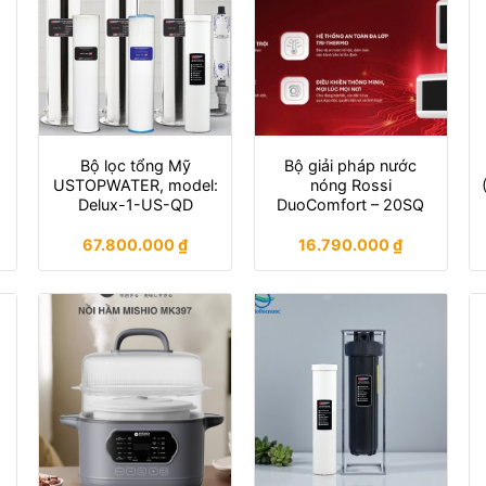
Bộ lọc tổng Mỹ
Bộ giải pháp nước
u
USTOPWATER, model:
nóng Rossi
Delux-1-US-QD
DuoComfort – 20SQ
67.800.000
₫
16.790.000
₫