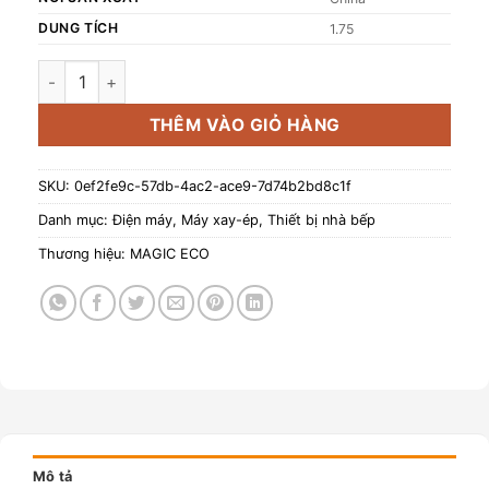
DUNG TÍCH
1.75
Máy xay nấu sữa hạt đa năng Magic Eco AC-145 số lượng
THÊM VÀO GIỎ HÀNG
SKU:
0ef2fe9c-57db-4ac2-ace9-7d74b2bd8c1f
Danh mục:
Điện máy
,
Máy xay-ép
,
Thiết bị nhà bếp
Thương hiệu:
MAGIC ECO
Mô tả