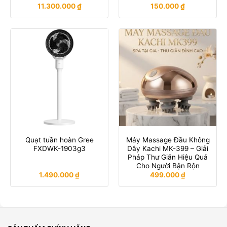
11.300.000
₫
150.000
₫
Quạt tuần hoàn Gree
Máy Massage Đầu Không
FXDWK-1903g3
Dây Kachi MK-399 – Giải
Pháp Thư Giãn Hiệu Quả
Cho Người Bận Rộn
1.490.000
₫
499.000
₫