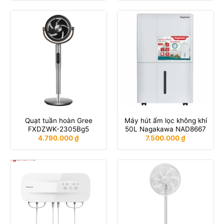
Quạt tuần hoàn Gree
Máy hút ẩm lọc không khí
FXDZWK-2305Bg5
50L Nagakawa NAD8667
4.790.000
₫
7.500.000
₫