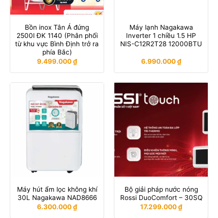
Bồn inox Tân Á đứng
Máy lạnh Nagakawa
2500l ĐK 1140 (Phân phối
Inverter 1 chiều 1.5 HP
từ khu vực Bình Định trở ra
NIS-C12R2T28 12000BTU
phía Bắc)
9.499.000
₫
6.990.000
₫
Máy hút ẩm lọc không khí
Bộ giải pháp nước nóng
30L Nagakawa NAD8666
Rossi DuoComfort – 30SQ
6.300.000
₫
17.299.000
₫