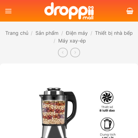
Bỏ
qua
nội
dung
Trang chủ
/
Sản phẩm
/
Điện máy
/
Thiết bị nhà bếp
/
Máy xay-ép