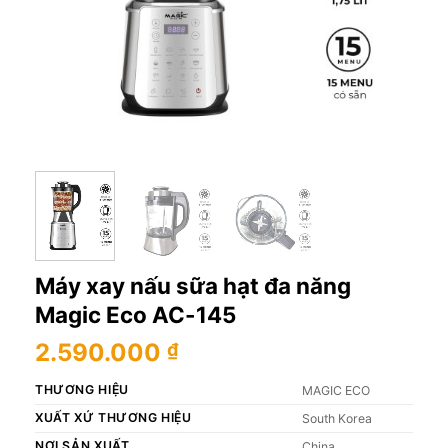
Máy xay nấu sữa hạt đa năng
Magic Eco AC-145
2.590.000
₫
THƯƠNG HIỆU
MAGIC ECO
XUẤT XỨ THƯƠNG HIỆU
South Korea
NƠI SẢN XUẤT
China