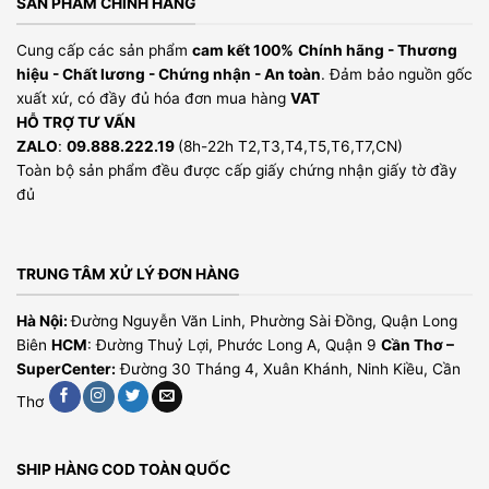
SẢN PHẨM CHÍNH HÃNG
Cung cấp các sản phẩm
cam kết 100%
Chính hãng - Thương
hiệu - Chất lương - Chứng nhận - An toàn
. Đảm bảo nguồn gốc
xuất xứ, có đầy đủ hóa đơn mua hàng
VAT
HỖ TRỢ TƯ VẤN
ZALO
:
09.888.222.19
(8h-22h T2,T3,T4,T5,T6,T7,CN)
Toàn bộ sản phẩm đều được cấp giấy chứng nhận giấy tờ đầy
đủ
TRUNG TÂM XỬ LÝ ĐƠN HÀNG
Hà Nội:
Đường Nguyễn Văn Linh, Phường Sài Đồng, Quận Long
Biên
HCM
: Đường Thuỷ Lợi, Phước Long A, Quận 9
Cần Thơ –
SuperCenter:
Đường 30 Tháng 4, Xuân Khánh, Ninh Kiều, Cần
Thơ
SHIP HÀNG COD TOÀN QUỐC