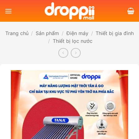
Bỏ
qua
nội
dung
Trang chủ
/
Sản phẩm
/
Điện máy
/
Thiết bị gia đình
/
Thiết bị lọc nước