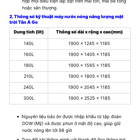
hợp mọi điều kiện lắp đặt trên mái tôn, mái bê tông
hoặc sân thượng.
2. Thông số kỹ thuật máy nước nóng năng lượng mặt
trời Tân Á Go
Dung tích (lít)
Thông số dài x rộng x cao(mm)
140L
1900 x 1245 x 1185
160L
1900 x 1405 x 1185
180L
1900 x 1565 x 1185
210L
1900 x 1805 x 1185
240L
1900 x 2045 x 1185
300L
1900 x 2525 x 1185
Nguyên liệu bảo ôn được nhập khẩu từ tập đoàn
DOW (Mỹ) và được phun ở mật độ cao, giúp giữ
nước nóng lên tới 98 giờ
Trao đổi khí thông minh với thanh đỡ ống thông hơi