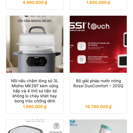
4.990.000
₫
1.650.000
₫
Nồi nấu chậm lòng sứ 3L
Bộ giải pháp nước nóng
Mishio MK397 kèm xửng
Rossi DuoComfort – 20SQ
hấp và 4 thố sứ tiện lợi
không lo cháy khét hay
bong tróc chống dính
1.990.000
₫
16.790.000
₫