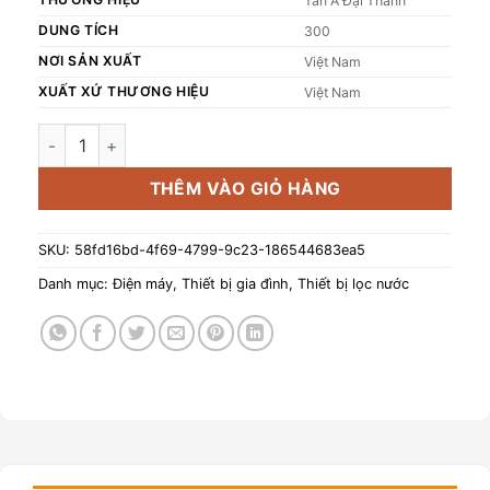
Tân Á Đại Thành
DUNG TÍCH
300
NƠI SẢN XUẤT
Việt Nam
XUẤT XỨ THƯƠNG HIỆU
Việt Nam
Máy nước nóng Năng lượng mặt trời TA-GO 58-30 300L (Phân
THÊM VÀO GIỎ HÀNG
SKU:
58fd16bd-4f69-4799-9c23-186544683ea5
Danh mục:
Điện máy
,
Thiết bị gia đình
,
Thiết bị lọc nước