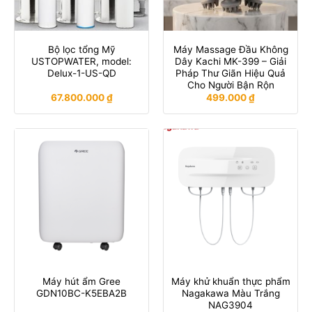
Bộ lọc tổng Mỹ
Máy Massage Đầu Không
USTOPWATER, model:
Dây Kachi MK-399 – Giải
Delux-1-US-QD
Pháp Thư Giãn Hiệu Quả
Cho Người Bận Rộn
67.800.000
₫
499.000
₫
Máy hút ẩm Gree
Máy khử khuẩn thực phẩm
GDN10BC-K5EBA2B
Nagakawa Màu Trắng
NAG3904