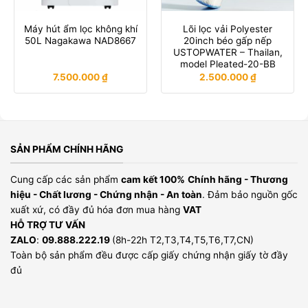
Máy hút ẩm lọc không khí
Lõi lọc vải Polyester
50L Nagakawa NAD8667
20inch béo gấp nếp
USTOPWATER – Thailan,
model Pleated-20-BB
7.500.000
₫
2.500.000
₫
SẢN PHẨM CHÍNH HÃNG
Cung cấp các sản phẩm
cam kết 100%
Chính hãng - Thương
hiệu - Chất lương - Chứng nhận - An toàn
. Đảm bảo nguồn gốc
xuất xứ, có đầy đủ hóa đơn mua hàng
VAT
HỖ TRỢ TƯ VẤN
ZALO
:
09.888.222.19
(8h-22h T2,T3,T4,T5,T6,T7,CN)
Toàn bộ sản phẩm đều được cấp giấy chứng nhận giấy tờ đầy
đủ