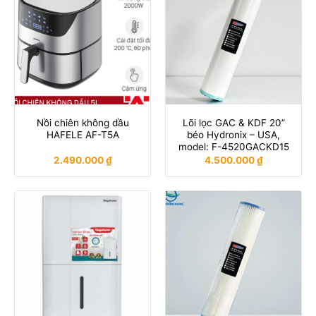
Nồi chiên không dầu
Lõi lọc GAC & KDF 20”
HAFELE AF-T5A
béo Hydronix – USA,
model: F-4520GACKD15
2.490.000
₫
4.500.000
₫