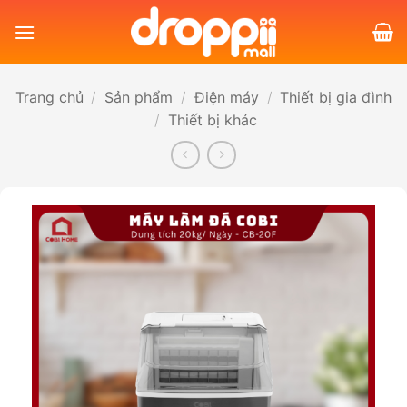
Bỏ
qua
nội
dung
Trang chủ
/
Sản phẩm
/
Điện máy
/
Thiết bị gia đình
/
Thiết bị khác