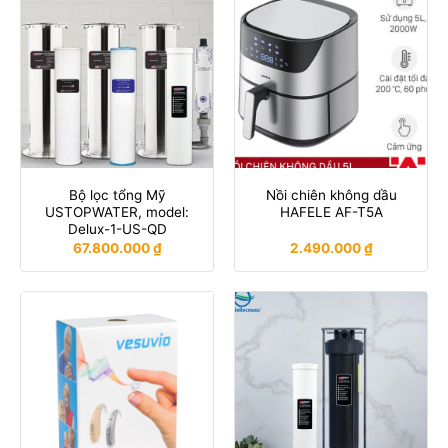
Bộ lọc tổng Mỹ
Nồi chiên không dầu
USTOPWATER, model:
HAFELE AF-T5A
Delux-1-US-QD
67.800.000
₫
2.490.000
₫