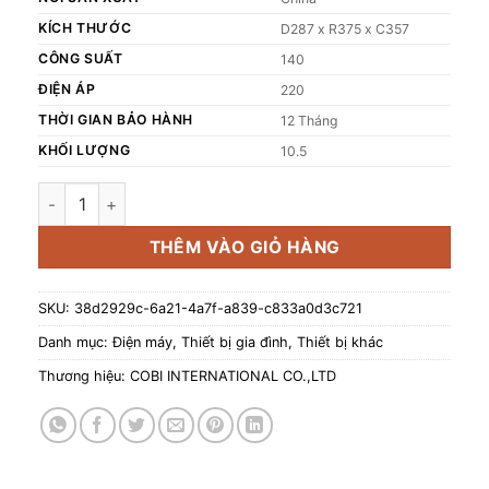
KÍCH THƯỚC
D287 x R375 x C357
CÔNG SUẤT
140
ĐIỆN ÁP
220
THỜI GIAN BẢO HÀNH
12 Tháng
KHỐI LƯỢNG
10.5
Máy làm đá COBI dung tích 20kg/ngày CB-20F_341722 số 
THÊM VÀO GIỎ HÀNG
SKU:
38d2929c-6a21-4a7f-a839-c833a0d3c721
Danh mục:
Điện máy
,
Thiết bị gia đình
,
Thiết bị khác
Thương hiệu:
COBI INTERNATIONAL CO.,LTD