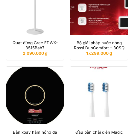
Quạt đứng Gree FDWK-
Bộ giải pháp nước nóng
3515Bah7
Rossi DuoComfort – 30SQ
2.090.000
₫
17.299.000
₫
Bàn xoay hâm nóng đa
Đầu bàn chải điện Magic