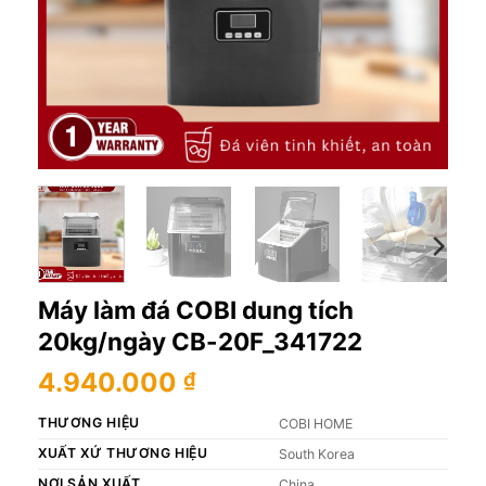
Máy làm đá COBI dung tích
20kg/ngày CB-20F_341722
4.940.000
₫
THƯƠNG HIỆU
COBI HOME
XUẤT XỨ THƯƠNG HIỆU
South Korea
NƠI SẢN XUẤT
China