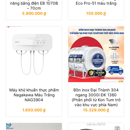
năng bằng điện EB 1070B
Eco Pro-51 màu trắng
– 70cm
5.900.000
₫
150.000
₫
Máy khử khuẩn thực phẩm
Bồn inox Đại Thành 304
Nagakawa Màu Trắng
ngang 3000l ĐK 1360
NAG3904
(Phân phối từ Kon Tum trở
vào khu vực phía Nam)
1.650.000
₫
15.329.000
₫