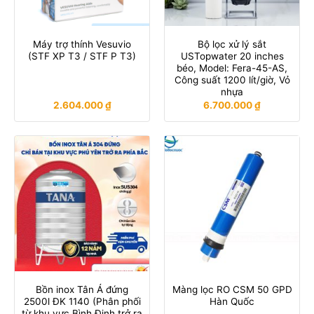
Máy trợ thính Vesuvio
Bộ lọc xử lý sắt
(STF XP T3 / STF P T3)
USTopwater 20 inches
béo, Model: Fera-45-AS,
Công suất 1200 lít/giờ, Vỏ
nhựa
2.604.000
₫
6.700.000
₫
Bồn inox Tân Á đứng
Màng lọc RO CSM 50 GPD
2500l ĐK 1140 (Phân phối
Hàn Quốc
từ khu vực Bình Định trở ra