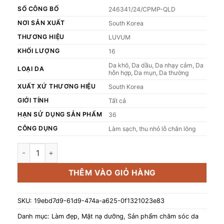
SỐ CÔNG BỐ
246341/24/CPMP-QLD
NƠI SẢN XUẤT
South Korea
THƯƠNG HIỆU
LUVUM
KHỐI LƯỢNG
16
Da khô, Da dầu, Da nhạy cảm, Da
LOẠI DA
hỗn hợp, Da mụn, Da thường
XUẤT XỨ THƯƠNG HIỆU
South Korea
GIỚI TÍNH
Tất cả
HẠN SỬ DỤNG SẢN PHẨM
36
CÔNG DỤNG
Làm sạch, thu nhỏ lỗ chân lông
Mặt nạ bùn LUVUM Pore Reset Mud Mask giúp làm sạch thu n
THÊM VÀO GIỎ HÀNG
SKU:
19ebd7d9-61d9-474a-a625-0f1321023e83
Danh mục:
Làm đẹp
,
Mặt nạ dưỡng
,
Sản phẩm chăm sóc da