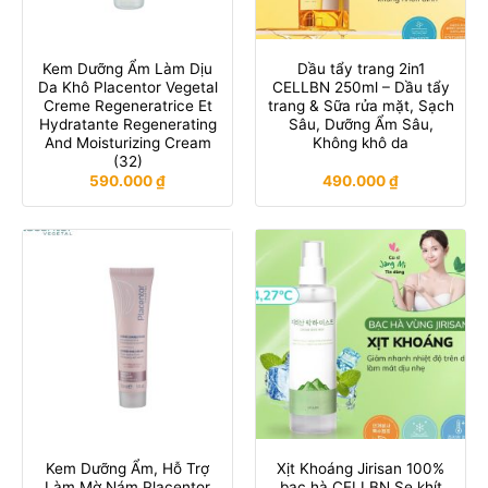
Kem Dưỡng Ẩm Làm Dịu
Dầu tẩy trang 2in1
Da Khô Placentor Vegetal
CELLBN 250ml – Dầu tẩy
Creme Regeneratrice Et
trang & Sữa rửa mặt, Sạch
Hydratante Regenerating
Sâu, Dưỡng Ẩm Sâu,
And Moisturizing Cream
Không khô da
(32)
590.000
₫
490.000
₫
Kem Dưỡng Ẩm, Hỗ Trợ
Xịt Khoáng Jirisan 100%
Làm Mờ Nám Placentor
bạc hà CELLBN Se khít