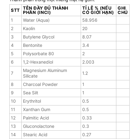
TÊN ĐẦY ĐỦ THÀNH
TỈ LỆ % (NẾU
GHI
STT
PHẦN (INCI)
CÓ GIỚI HẠN)
CHÚ
1
Water (Aqua)
58.956
2
Kaolin
20
3
Butylene Glycol
8.07
4
Bentonite
3.4
5
Polysorbate 80
2
6
1,2-Hexanediol
2.003
Magnesium Aluminum
7
1.2
Silicate
8
Charcoal Powder
1
9
Sea Silt
1
10
Erythritol
0.5
11
Xanthan Gum
0.5
12
Palmitic Acid
0.33
13
Gluconolactone
0.3
14
Stearic Acid
0.27