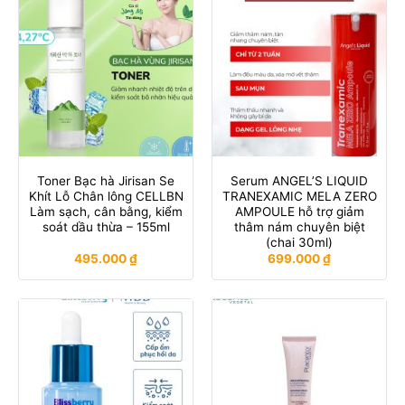
Toner Bạc hà Jirisan Se
Serum ANGEL’S LIQUID
Khít Lỗ Chân lông CELLBN
TRANEXAMIC MELA ZERO
Làm sạch, cân bằng, kiểm
AMPOULE hỗ trợ giảm
soát dầu thừa – 155ml
thâm nám chuyên biệt
(chai 30ml)
495.000
₫
699.000
₫