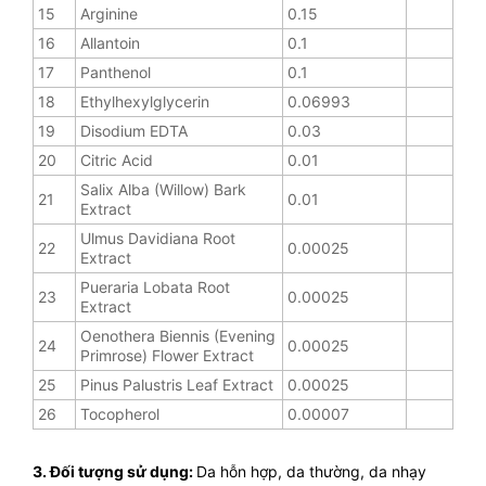
15
Arginine
0.15
16
Allantoin
0.1
17
Panthenol
0.1
18
Ethylhexylglycerin
0.06993
19
Disodium EDTA
0.03
20
Citric Acid
0.01
Salix Alba (Willow) Bark
21
0.01
Extract
Ulmus Davidiana Root
22
0.00025
Extract
Pueraria Lobata Root
23
0.00025
Extract
Oenothera Biennis (Evening
24
0.00025
Primrose) Flower Extract
25
Pinus Palustris Leaf Extract
0.00025
26
Tocopherol
0.00007
3. Đối tượng sử dụng:
Da hỗn hợp, da thường, da nhạy