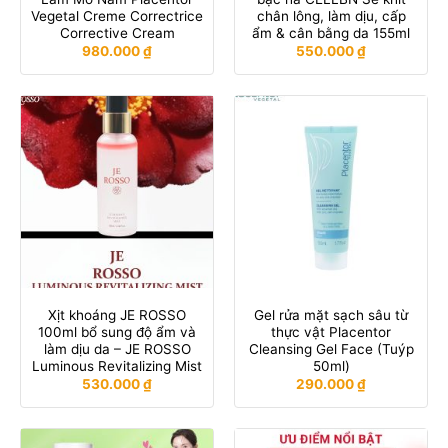
Vegetal Creme Correctrice
chân lông, làm dịu, cấp
Corrective Cream
ẩm & cân bằng da 155ml
980.000
₫
550.000
₫
Xịt khoáng JE ROSSO
Gel rửa mặt sạch sâu từ
100ml bổ sung độ ẩm và
thực vật Placentor
làm dịu da – JE ROSSO
Cleansing Gel Face (Tuýp
Luminous Revitalizing Mist
50ml)
530.000
₫
290.000
₫