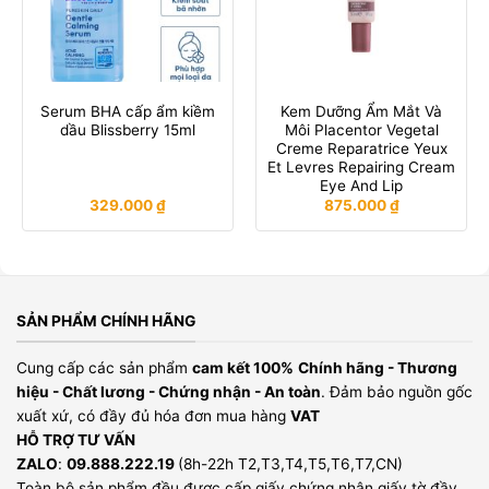
Serum BHA cấp ẩm kiềm
Kem Dưỡng Ẩm Mắt Và
dầu Blissberry 15ml
Môi Placentor Vegetal
Creme Reparatrice Yeux
Et Levres Repairing Cream
Eye And Lip
329.000
₫
875.000
₫
SẢN PHẨM CHÍNH HÃNG
Cung cấp các sản phẩm
cam kết 100%
Chính hãng - Thương
hiệu - Chất lương - Chứng nhận - An toàn
. Đảm bảo nguồn gốc
xuất xứ, có đầy đủ hóa đơn mua hàng
VAT
HỖ TRỢ TƯ VẤN
ZALO
:
09.888.222.19
(8h-22h T2,T3,T4,T5,T6,T7,CN)
Toàn bộ sản phẩm đều được cấp giấy chứng nhận giấy tờ đầy