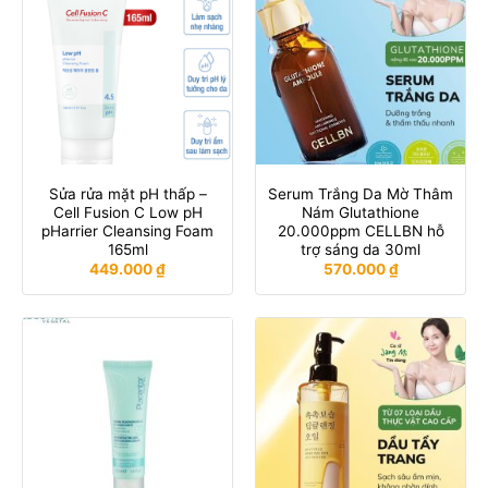
Sửa rửa mặt pH thấp –
Serum Trắng Da Mờ Thâm
Cell Fusion C Low pH
Nám Glutathione
pHarrier Cleansing Foam
20.000ppm CELLBN hỗ
165ml
trợ sáng da 30ml
449.000
₫
570.000
₫