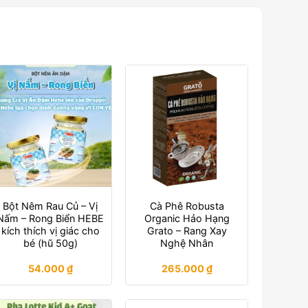
Bột Nêm Rau Củ – Vị
Cà Phê Robusta
Nấm – Rong Biển HEBE
Organic Hảo Hạng
kích thích vị giác cho
Grato – Rang Xay
bé (hũ 50g)
Nghệ Nhân
54.000
₫
265.000
₫