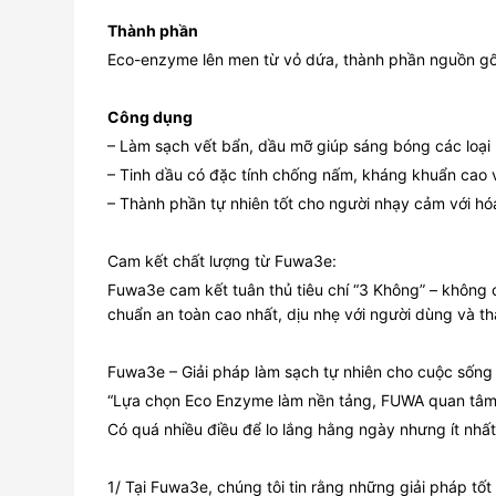
Thành phần
Eco-enzyme lên men từ vỏ dứa, thành phần nguồn gốc
Công dụng
– Làm sạch vết bẩn, dầu mỡ giúp sáng bóng các loại 
– Tinh dầu có đặc tính chống nấm, kháng khuẩn cao v
– Thành phần tự nhiên tốt cho người nhạy cảm với hó
Cam kết chất lượng từ Fuwa3e:
Fuwa3e cam kết tuân thủ tiêu chí “3 Không” – không 
chuẩn an toàn cao nhất, dịu nhẹ với người dùng và t
Fuwa3e – Giải pháp làm sạch tự nhiên cho cuộc sống 
“Lựa chọn Eco Enzyme làm nền tảng, FUWA quan tâm đế
Có quá nhiều điều để lo lắng hằng ngày nhưng ít nhất 
1/ Tại Fuwa3e, chúng tôi tin rằng những giải pháp tốt