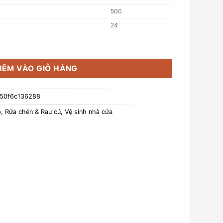
500
24
t inox sáng bóng FUWA3E 500ml số lượng
HÊM VÀO GIỎ HÀNG
150f6c136288
p
,
Rửa chén & Rau củ
,
Vệ sinh nhà cửa