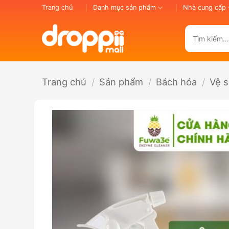
Bỏ
Trang chủ
Danh mục sản phẩm
Nhà cung cấp
qua
nội
Tìm
dung
kiếm:
Trang chủ
/
Sản phẩm
/
Bách hóa
/
Vệ s