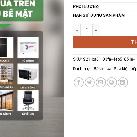
KHỐI LƯỢNG
HẠN SỬ DỤNG SẢN PHẨM
Lau đa năng nồi chiên, bề mặ
T
SKU:
9211ba01-03fa-4eb5-851e-
Danh mục:
Bách hóa
,
Phụ kiện bế