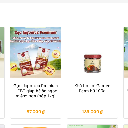
h
Gạo Japonica Premium
Khô bò sợi Garden
HEBE giúp bé ăn ngon
Farm hũ 100g
miệng hơn (hộp 1kg)
87.000
₫
139.000
₫