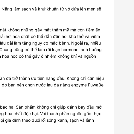
a Năng làm sạch và khử khuẩn từ vỏ dứa lên men sẽ
ề mặt không những gây mất thẩm mỹ mà còn tiềm ẩn
ải hơi hóa chất có thể dẫn đến ho, khó thở và viêm
 lâu dài làm tăng nguy cơ mắc bệnh. Ngoài ra, nhiều
 Chúng cũng có thể làm rối loạn hormone, ảnh hưởng
m hóa học có thể gây ô nhiễm không khí và nguồn
àn đã trở thành ưu tiên hàng đầu. Không chỉ cần hiệu
là lý do bạn nên chọn nước lau đa năng enzyme Fuwa3e
à bạc hà. Sản phẩm không chỉ giúp đánh bay dầu mỡ,
ng hóa chất độc hại. Với thành phần nguồn gốc thực
i gia đình theo đuổi lối sống xanh, sạch và lành