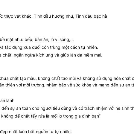
 thực vật khác, Tinh dầu hương nhu, Tinh dầu bạc hà
bề mặt như: bếp, bàn ăn, lò vi sóng,…
à tác dụng xua đuổi côn trùng một cách tự nhiên.
a chất, ngăn ngừa kích ứng và giúp làn da mềm mại.
chứa chất tạo màu, không chất tạo mùi và không sử dụng hóa chất độc
hân thiện với môi trường, nhằm bảo vệ sức khỏe và mang đến sự an 
an lành
n sự an toàn cho người tiêu dùng và có trách nhiệm với hệ sinh th
không để chất tẩy rửa là mối lo trong gia đình bạn”
 đẹp nhất luôn bắt nguồn từ tự nhiên.