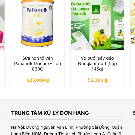
Sữa non tổ yến
Vỏ bưởi sấy dẻo
Papamilk Diasure – Lon
Nonglamfood (hộp
830G
145g)
625.000
₫
55.000
₫
TRUNG TÂM XỬ LÝ ĐƠN HÀNG
Hà Nội:
Đường Nguyễn Văn Linh, Phường Sài Đồng, Quận
Long Biên
HCM
: Đường Thuỷ Lợi, Phước Long A, Quận 9