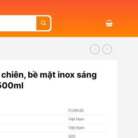
 chiên, bề mặt inox sáng
500ml
FUWA3E
Việt Nam
Việt Nam
500