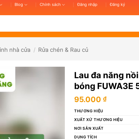
Blog
Chính sách
Đăng nhập
Đăng ký
inh nhà cửa
/
Rửa chén & Rau củ
Lau đa năng nồi
bóng FUWA3E 
95.000
₫
THƯƠNG HIỆU
XUẤT XỨ THƯƠNG HIỆU
NƠI SẢN XUẤT
DUNG TÍCH