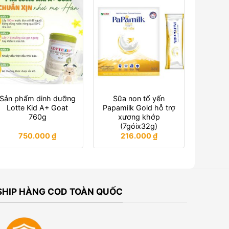
Sản phẩm dinh dưỡng
Sữa non tổ yến
Lotte Kid A+ Goat
Papamilk Gold hỗ trợ
760g
xương khớp
(7góix32g)
750.000
₫
216.000
₫
SHIP HÀNG COD TOÀN QUỐC