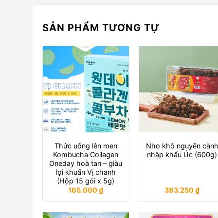
SẢN PHẨM TƯƠNG TỰ
Thức uống lên men
Nho khô nguyên càn
Kombucha Collagen
nhập khẩu Úc (600g)
Oneday hoà tan – giàu
lợi khuẩn Vị chanh
(Hộp 15 gói x 5g)
165.000
₫
383.250
₫