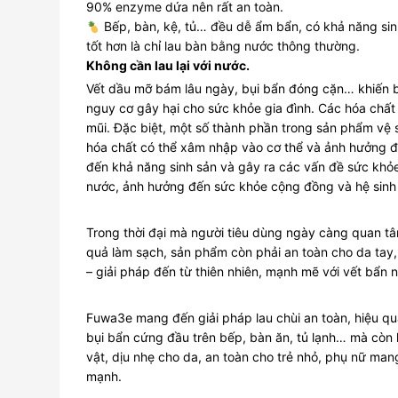
90% enzyme dứa nên rất an toàn.
Bếp, bàn, kệ, tủ… đều dễ ẩm bẩn, có khả năng si
tốt hơn là chỉ lau bàn bằng nước thông thường.
Không cần lau lại với nước.
Vết dầu mỡ bám lâu ngày, bụi bẩn đóng cặn… khiến b
nguy cơ gây hại cho sức khỏe gia đình. Các hóa chất 
mũi. Đặc biệt, một số thành phần trong sản phẩm vệ s
hóa chất có thể xâm nhập vào cơ thể và ảnh hưởng đ
đến khả năng sinh sản và gây ra các vấn đề sức khỏ
nước, ảnh hưởng đến sức khỏe cộng đồng và hệ sinh 
Trong thời đại mà người tiêu dùng ngày càng quan tâ
quả làm sạch, sản phẩm còn phải an toàn cho da tay,
– giải pháp đến từ thiên nhiên, mạnh mẽ với vết bẩn 
Fuwa3e mang đến giải pháp lau chùi an toàn, hiệu q
bụi bẩn cứng đầu trên bếp, bàn ăn, tủ lạnh… mà còn 
vật, dịu nhẹ cho da, an toàn cho trẻ nhỏ, phụ nữ man
mạnh.