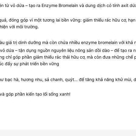
n từ vỏ dứa – tạo ra Enzyme Bromelain và dung dịch có tính axit dứa
 quả, đóng góp vì một tương lai bền vững: giảm thiểu rác hữu cơ, h
iện với môi trường.
giàu giá trị dinh dưỡng mà còn chứa nhiều enzyme bromelain với khả n
 vỏ dứa – tận dụng nguồn nguyên liệu nông sản dồi dào – để tạo ra
ông chỉ góp phần giảm thiểu rác thải hữu cơ, mà còn đưa những chế
thúc đẩy sự phát triển bền vững
ư bạc hà, hương nhu, sả chanh, quýt… để tăng khả năng khử mùi, diệ
và góp phần kiến tạo lối sống xanh!