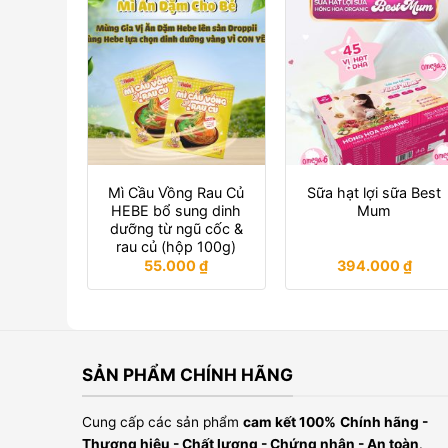
Mì Cầu Vồng Rau Củ
Sữa hạt lợi sữa Best
HEBE bổ sung dinh
Mum
dưỡng từ ngũ cốc &
rau củ (hộp 100g)
55.000
₫
394.000
₫
SẢN PHẨM CHÍNH HÃNG
Cung cấp các sản phẩm
cam kết 100%
Chính hãng -
Thương hiệu - Chất lương - Chứng nhận - An toàn
.