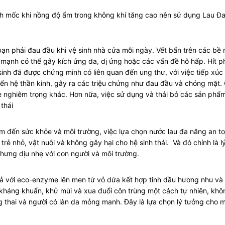
nh mốc khi nồng độ ẩm trong không khí tăng cao nên sử dụng Lau Đ
ạn phải đau đầu khi vệ sinh nhà cửa mỗi ngày. Vết bẩn trên các b
mạnh có thể gây kích ứng da, dị ứng hoặc các vấn đề hô hấp. Hít ph
inh đã được chứng minh có liên quan đến ung thư, với việc tiếp xúc
ến hệ thần kinh, gây ra các triệu chứng như đau đầu và chóng mặt.
e nghiêm trọng khác. Hơn nữa, việc sử dụng và thải bỏ các sản phẩ
thái
m đến sức khỏe và môi trường, việc lựa chọn nước lau đa năng an to
 trẻ nhỏ, vật nuôi và không gây hại cho hệ sinh thái. Và đó chính 
nhưng dịu nhẹ với con người và môi trường.
uả với eco-enzyme lên men từ vỏ dứa kết hợp tinh dầu hương nhu v
kháng khuẩn, khử mùi và xua đuổi côn trùng một cách tự nhiên, khô
g thai và người có làn da mỏng manh. Đây là lựa chọn lý tưởng cho mọ