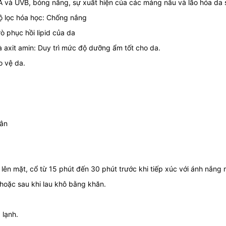
A và UVB, bỏng nắng, sự xuất hiện của các mảng nâu và lão hóa da
ộ lọc hóa học: Chống nắng
ò phục hồi lipid của da
axit amin: Duy trì mức độ dưỡng ẩm tốt cho da.
o vệ da.
hân
 mặt, cổ từ 15 phút đến 30 phút trước khi tiếp xúc với ánh nắng m
u hoặc sau khi lau khô bằng khăn.
 lạnh.