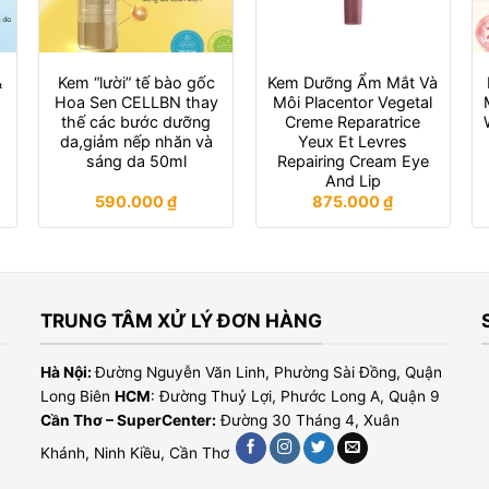
&
Kem “lười” tế bào gốc
Kem Dưỡng Ẩm Mắt Và
Hoa Sen CELLBN thay
Môi Placentor Vegetal
thế các bước dưỡng
Creme Reparatrice
da,giảm nếp nhăn và
Yeux Et Levres
sáng da 50ml
Repairing Cream Eye
And Lip
590.000
₫
875.000
₫
TRUNG TÂM XỬ LÝ ĐƠN HÀNG
Hà Nội:
Đường Nguyễn Văn Linh, Phường Sài Đồng, Quận
Long Biên
HCM
: Đường Thuỷ Lợi, Phước Long A, Quận 9
Cần Thơ – SuperCenter:
Đường 30 Tháng 4, Xuân
Khánh, Ninh Kiều, Cần Thơ