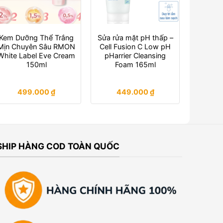
Kem Dưỡng Thể Trắng
Sửa rửa mặt pH thấp –
Mịn Chuyên Sâu RMON
Cell Fusion C Low pH
White Label Eve Cream
pHarrier Cleansing
150ml
Foam 165ml
499.000
₫
449.000
₫
SHIP HÀNG COD TOÀN QUỐC