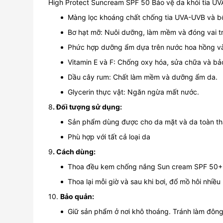
High Protect Suncream SPF 50 Bảo vệ da khỏi tia UV
Màng lọc khoáng chất chống tia UVA-UVB và b
Bơ hạt mỡ: Nuôi dưỡng, làm mềm và đóng vai tr
Phức hợp dưỡng ẩm dựa trên nước hoa hồng và 
Vitamin E và F: Chống oxy hóa, sửa chữa và bả
Dầu cây rum: Chất làm mềm và dưỡng ẩm da.
Glycerin thực vật: Ngăn ngừa mất nước.
8
. Đối tượng sử dụng:
Sản phẩm dùng được cho da mặt và da toàn t
Phù hợp với tất cả loại da
9
. Cách dùng:
Thoa đều kem chống nắng Sun cream SPF 50+ lên
Thoa lại mỗi giờ và sau khi bơi, đổ mồ hôi nhiề
10.
Bảo quản:
Giữ sản phẩm ở nơi khô thoáng. Tránh làm đông