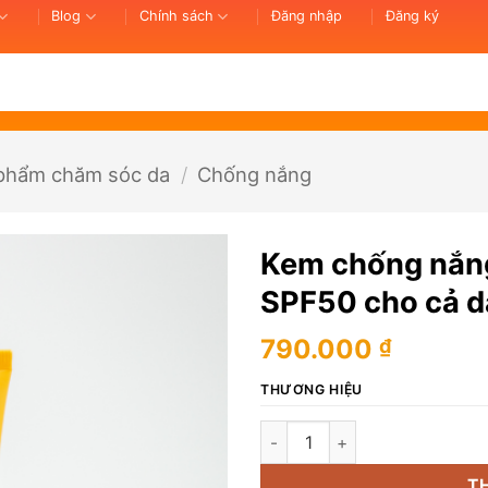
Blog
Chính sách
Đăng nhập
Đăng ký
phẩm chăm sóc da
/
Chống nắng
Kem chống nắng
SPF50 cho cả d
790.000
₫
THƯƠNG HIỆU
Kem chống nắng khoáng chất P
T