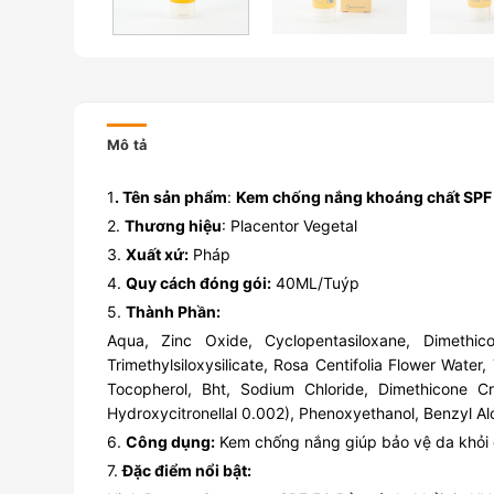
Mô tả
1
. Tên sản phẩm
:
Kem chống nắng khoáng chất SPF 
2.
Thương hiệu
: Placentor Vegetal
3.
Xuất xứ:
Pháp
4.
Quy cách đóng gói:
40ML/Tuýp
5.
Thành Phần:
Aqua, Zinc Oxide, Cyclopentasiloxane, Dimethico
Trimethylsiloxysilicate, Rosa Centifolia Flower Wat
Tocopherol, Bht, Sodium Chloride, Dimethicone Cro
Hydroxycitronellal 0.002), Phenoxyethanol, Benzyl Al
6.
Công dụng:
Kem chống nắng giúp bảo vệ da khỏi c
7.
Đặc điểm nổi bật: