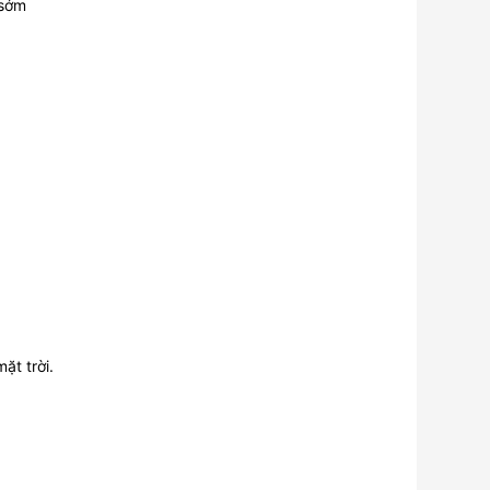
 sớm
ặt trời.