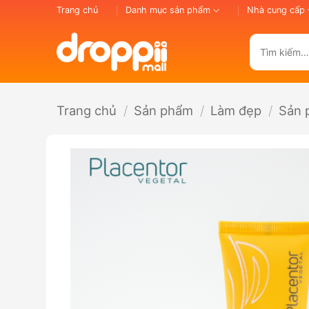
Bỏ
Trang chủ
Danh mục sản phẩm
Nhà cung cấp
qua
nội
Tìm
dung
kiếm:
Trang chủ
/
Sản phẩm
/
Làm đẹp
/
Sản 