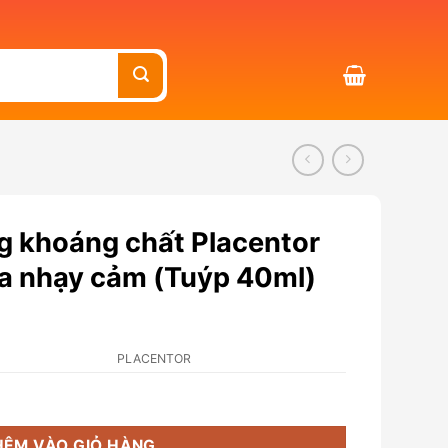
 khoáng chất Placentor
a nhạy cảm (Tuýp 40ml)
PLACENTOR
lacentor SPF50 cho cả da nhạy cảm (Tuýp 40ml) số lượng
HÊM VÀO GIỎ HÀNG