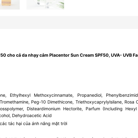
50 cho cả da nhạy cảm Placentor Sun Cream SPF50, UVA- UVB Fac
ne, Ethylhexyl Methoxycinnamate, Propanediol, Phenylbenzimid
er, Tromethamine, Peg-10 Dimethicone, Triethoxycaprylylsilane, Rosa
sspolymer, Disteardimonium Hectorite, Parfum (Including Hexyl 
cohol, Dehydroacetic Acid
ác tác hại của ánh nắng mặt trời