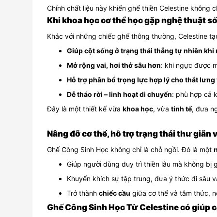
Chính chất liệu này khiến ghế thiền Celestine không c
Khi khoa học cơ thể học gặp nghệ thuật s
Khác với những chiếc ghế thông thường, Celestine tạ
Giúp cột sống ở trạng thái thẳng tự nhiên khi
Mở rộng vai, hơi thở sâu hơn
: khi ngực được m
Hỗ trợ phân bổ trọng lực hợp lý cho thắt lưng
Dễ tháo rời – linh hoạt di chuyển
: phù hợp cả k
Đây là một thiết kế vừa
khoa học
, vừa
tinh tế
, đưa n
Nâng đỡ cơ thể, hỗ trợ trạng thái thư giãn 
Ghế Công Sinh Học không chỉ là chỗ ngồi. Đó là một
n
Giúp người dùng duy trì thiền lâu mà không bị 
Khuyến khích sự tập trung, đưa ý thức đi sâu v
Trở thành
chiếc cầu
giữa cơ thể và tâm thức, n
Ghế Công Sinh Học Từ Celestine có giúp 