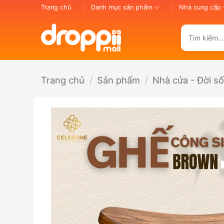
Bỏ
Trang chủ
Danh mục sản phẩm
Nhà cung cấp
qua
nội
Tìm
dung
kiếm:
Trang chủ
/
Sản phẩm
/
Nhà cửa - Đời s