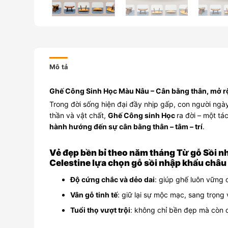
Mô tả
Ghế Công Sinh Học Màu Nâu – Cân bằng thân, mở rộ
Trong đời sống hiện đại đầy nhịp gấp, con người ngày 
thần và vật chất,
Ghế Công sinh Học
ra đời – một t
hành hướng đến sự cân bằng thân – tâm – trí
.
Vẻ đẹp bền bỉ theo năm tháng Từ gỗ Sồi n
Celestine lựa chọn gỗ sồi nhập khẩu châu Â
Độ cứng chắc và dẻo dai
: giúp ghế luôn vững
Vân gỗ tinh tế
: giữ lại sự mộc mạc, sang trọng 
Tuổi thọ vượt trội
: không chỉ bền đẹp mà còn c