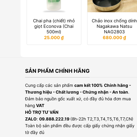
Chai pha (chiết) nhỏ
Chảo inox chống dín
giọt Econova (Chai
Nagakawa Natsu
500ml)
NAG2803
25.000
₫
680.000
₫
SẢN PHẨM CHÍNH HÃNG
Cung cấp các sản phẩm
cam kết 100%
Chính hãng -
Thương hiệu - Chất lương - Chứng nhận - An toàn
.
Đảm bảo nguồn gốc xuất xứ, có đầy đủ hóa đơn mua
hàng
VAT
HỖ TRỢ TƯ VẤN
ZALO
:
09.888.222.19
(8h-22h T2,T3,T4,T5,T6,T7,CN)
Toàn bộ sản phẩm đều được cấp giấy chứng nhận giấy
tờ đầy đủ