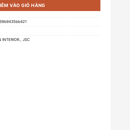
HÊM VÀO GIỎ HÀNG
-69b9435bb421
 INTERIOR., JSC