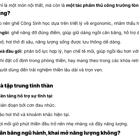
hỉ là một món nội thất, mà còn là
một tác phẩm thủ công trường tồn 
ống?
o nên ghế Công Sinh học dựa trên triết lý về ergonomic, nhằm thấu 
 ngồi
: ghế nâng đỡ đúng điểm, giúp giữ dáng ngồi cân bằng, hỗ trợ d
ở, hơi thở đi sâu, năng lượng sống được lưu thông dễ dàng.
 và đầu gối
: phân bổ lực hợp lý, hạn chế tê mỏi, giúp ngồi lâu hơn vớ
hi đặt cố định trong phòng thiền, hay mang theo trong các khóa retr
gười dùng đến trải nghiệm thiền lâu dài và trọn vẹn.
và tập trung tinh thần
ền tảng hỗ trợ sự tĩnh tại
:
gián đoạn bởi cơn đau nhức.
ào hơi thở và khoảnh khắc hiện tại.
ơi mỗi giờ phút thiền đều trở nên nhẹ nhàng và đầy năng lượng.
cân bằng ngũ hành, khai mở năng lượng không?