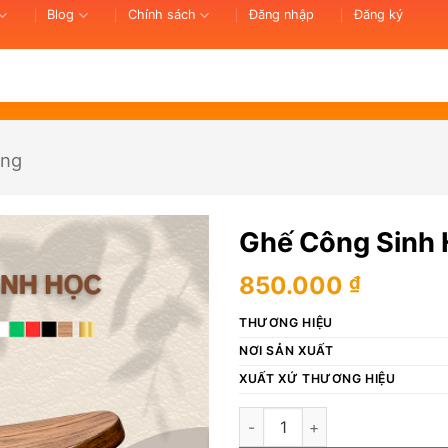
Blog
Chính sách
Đăng nhập
Đăng ký
ống
Ghế Công Sinh
850.000
₫
THƯƠNG HIỆU
NƠI SẢN XUẤT
XUẤT XỨ THƯƠNG HIỆU
Ghế Công Sinh Học BROWN số