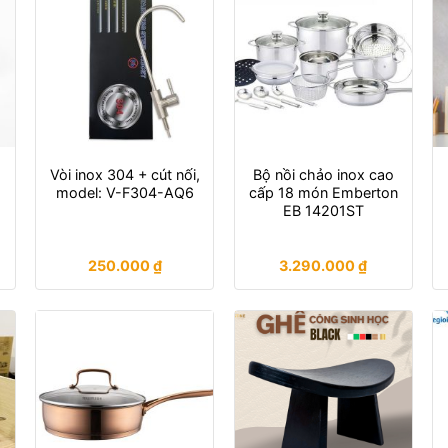
Vòi inox 304 + cút nối,
Bộ nồi chảo inox cao
model: V-F304-AQ6
cấp 18 món Emberton
EB 14201ST
:
250.000
₫
3.290.000
₫