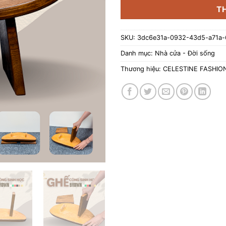
T
SKU:
3dc6e31a-0932-43d5-a71a
Danh mục:
Nhà cửa - Đời sống
Thương hiệu:
CELESTINE FASHION