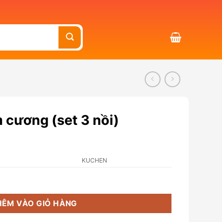
m cương (set 3 nồi)
KUCHEN
nồi) số lượng
HÊM VÀO GIỎ HÀNG