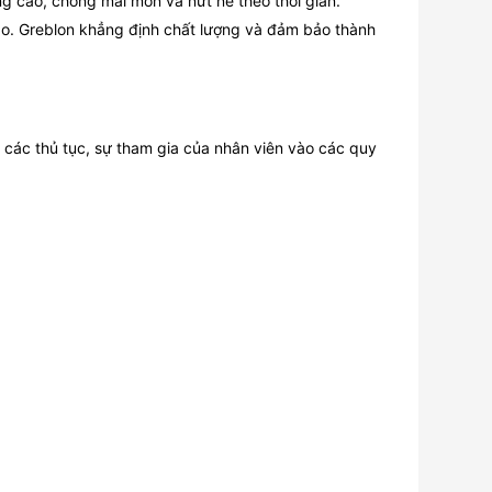
 cao, chống mài mòn và nứt nẻ theo thời gian.
cao. Greblon khẳng định chất lượng và đảm bảo thành
t các thủ tục, sự tham gia của nhân viên vào các quy