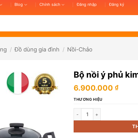
Blog
Chính sách
Đăng nhập
Đăng ký
ống
/
Đồ dùng gia đình
/
Nồi-Chảo
Bộ nồi ý phủ ki
6.900.000
₫
THƯƠNG HIỆU
Bộ nồi ý phủ kim cương (set 3 
T