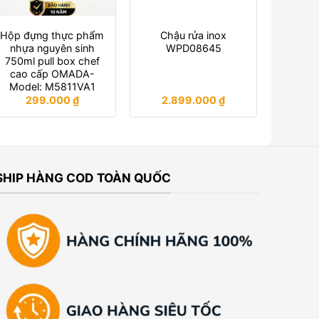
Hộp đựng thực phẩm
Chậu rửa inox
nhựa nguyên sinh
WPD08645
750ml pull box chef
cao cấp OMADA-
Model: M5811VA1
299.000
₫
2.899.000
₫
SHIP HÀNG COD TOÀN QUỐC