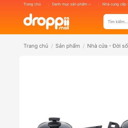
Bỏ
Trang chủ
Danh mục sản phẩm
Nhà cung cấp
qua
nội
Tìm
dung
kiếm:
Trang chủ
/
Sản phẩm
/
Nhà cửa - Đời s