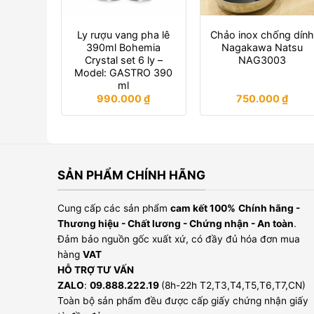
Ly rượu vang pha lê
Chảo inox chống dín
390ml Bohemia
Nagakawa Natsu
Crystal set 6 ly –
NAG3003
Model: GASTRO 390
ml
990.000
₫
750.000
₫
SẢN PHẨM CHÍNH HÃNG
Cung cấp các sản phẩm
cam kết 100%
Chính hãng -
Thương hiệu - Chất lương - Chứng nhận - An toàn
.
Đảm bảo nguồn gốc xuất xứ, có đầy đủ hóa đơn mua
hàng
VAT
HỖ TRỢ TƯ VẤN
ZALO
:
09.888.222.19
(8h-22h T2,T3,T4,T5,T6,T7,CN)
Toàn bộ sản phẩm đều được cấp giấy chứng nhận giấy