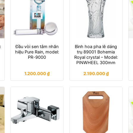
c
Đầu vòi sen tắm nhãn
Bình hoa pha lê dáng
hiệu Pure Rain, model:
trụ 89001 Bohemia
PR-9000
Royal crystal – Model:
PINWHEEL 300mm
1.200.000
₫
2.190.000
₫