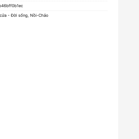
b46bff0b1ec
cửa - Đời sống
,
Nồi-Chảo