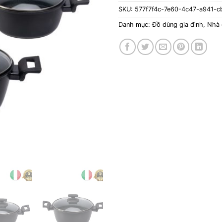
SKU:
577f7f4c-7e60-4c47-a941-c
Danh mục:
Đồ dùng gia đình
,
Nhà 