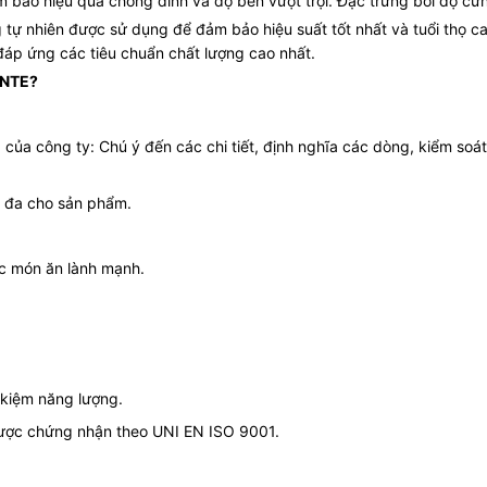
ảo hiệu quả chống dính và độ bền vượt trội. Đặc trưng bởi độ cứng
g tự nhiên được sử dụng để đảm bảo hiệu suất tốt nhất và tuổi thọ 
đáp ứng các tiêu chuẩn chất lượng cao nhất.
ANTE?
g của công ty: Chú ý đến các chi tiết, định nghĩa các dòng, kiểm soá
i đa cho sản phẩm.
c món ăn lành mạnh.
t kiệm năng lượng.
được chứng nhận theo UNI EN ISO 9001.